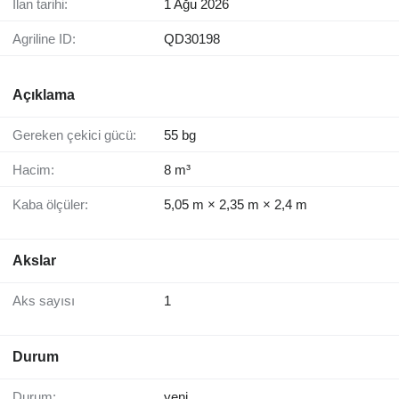
İlan tarihi:
1 Ağu 2026
Agriline ID:
QD30198
Açıklama
Gereken çekici gücü:
55 bg
Hacim:
8 m³
Kaba ölçüler:
5,05 m × 2,35 m × 2,4 m
Akslar
Aks sayısı
1
Durum
Durum:
yeni