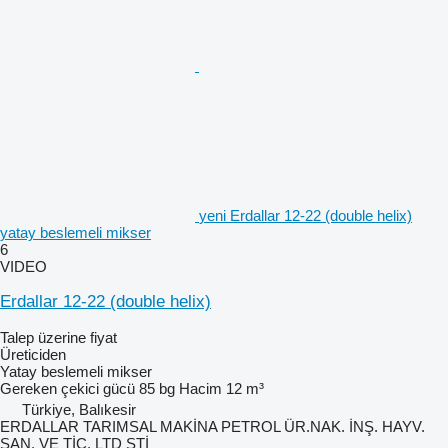
yeni Erdallar 12-22 (double helix)
yatay beslemeli mikser
6
VIDEO
Erdallar 12-22 (double helix)
Talep üzerine fiyat
Üreticiden
Yatay beslemeli mikser
Gereken çekici gücü
85 bg
Hacim
12 m³
Türkiye, Balıkesir
ERDALLAR TARIMSAL MAKİNA PETROL ÜR.NAK. İNŞ. HAYV.
SAN. VE TİC. LTD ŞTİ