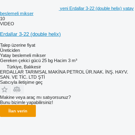
yeni Erdallar 3-22 (double helix) yatay
beslemeli mikser
10
VIDEO
Erdallar 3-22 (double helix)
Talep üzerine fiyat
Üreticiden
Yatay beslemeli mikser
Gereken çekici gücü
25 bg
Hacim
3 m³
Türkiye, Balıkesir
ERDALLAR TARIMSAL MAKİNA PETROL ÜR.NAK. İNŞ. HAYV.
SAN. VE TİC. LTD ŞTİ
Satıcıyla iletişime geç
Makine veya araç mı satıyorsunuz?
Bunu bizimle yapabilirsiniz!
İlan verin