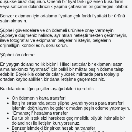
düşükse biraz düşünün. Önemli bir fiyat farkı gizlenen kusurların
veya satıcının dolandırıcılık yapma çabasının bir göstergesi olabilir.
Benzer ekipman için ortalama fiyattan çok farklı fiyattaki bir ürünü
satın almayın.
Şüpheli güvencelere ve ön ödemeli ürünlere onay vermeyin.
Şüpheye düşmeniz halinde, ayrıntıları netleştirmekten çekinmeyin,
ilave fotoğraflar ve ekipmanın belgelerini isteyin, belgelerin
orijinalliğini kontrol edin, soru sorun.
Şüpheli ön ödeme
En yaygın dolandırıcılık biçimi. Hileci satıcılar bir ekipmanı satın
alma hakkınızı “ayırtmak” için belirli bir miktar peşin ödeme talep
edebilir. Böylelikle dolandırıcılar yüksek miktarda para toplayıp
ortadan kaybolabilirler, bir daha iletişime geçemezsiniz.
Bu dolandırıcılığın çeşitleri aşağıdakileri içerebilir:
Ön ödemenin karta transferi
İletişim sırasında satıcı şüphe uyandırıyorsa para transferi
işlemini doğrulayan belgeler olmadan peşin ödeme yapmayın.
“Emanetçi” hesabına transfer
Bu tür bir istek sizi harekete geçirmelidir, büyük ihtimalle bir
dolandırıcı ile iletişim kuruyorsunuz.
Benzer isimdeki bir şirket hesabına transfer