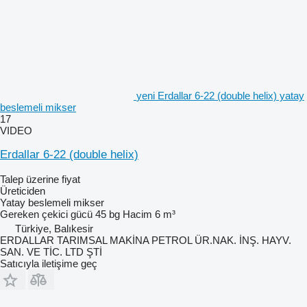
yeni Erdallar 6-22 (double helix) yatay
beslemeli mikser
17
VIDEO
Erdallar 6-22 (double helix)
Talep üzerine fiyat
Üreticiden
Yatay beslemeli mikser
Gereken çekici gücü
45 bg
Hacim
6 m³
Türkiye, Balıkesir
ERDALLAR TARIMSAL MAKİNA PETROL ÜR.NAK. İNŞ. HAYV.
SAN. VE TİC. LTD ŞTİ
Satıcıyla iletişime geç