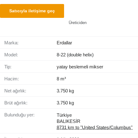
Satıcıyla iletişime geç
Üreticiden
Marka:
Erdallar
Model:
8-22 (double helix)
Tip:
yatay beslemeli mikser
Hacim:
8 m³
Net ağırlık:
3.750 kg
Brüt ağırlık:
3.750 kg
Bulunduğu yer:
Türkiye
BALIKESİR
8731 km to "United States/Columbus"