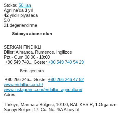
Stokta:
50 ilan
Agriline'da
3
yıl
42
yıldır piyasada
5.0
21 değerlendirme
Satıcıya abone olun
SERKAN FINDIKLI
Diller:
Almanca, Rumence, İngilizce
Pzt - Cum
08:00 - 18:00
+90 549 740...
Göster
+90 549 740 54 29
Beni geri ara
+90 266 246...
Göster
+90 266 246 47 52
www.erdallar.com.tr/
www.instagram.com/erdallar_agriculture/
Adres
Türkiye, Marmara Bölgesi, 10100, BALIKESİR, 1.Organize
Sanayi Bölgesi 17. Cd. No: 4/A Altıeylül