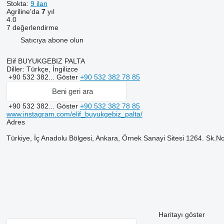
Stokta:
9 ilan
Agriline'da
7
yıl
4.0
7 değerlendirme
Satıcıya abone olun
Elif BUYUKGEBIZ PALTA
Diller:
Türkçe, İngilizce
+90 532 382...
Göster
+90 532 382 78 85
Beni geri ara
+90 532 382...
Göster
+90 532 382 78 85
www.instagram.com/elif_buyukgebiz_palta/
Adres
Türkiye, İç Anadolu Bölgesi, Ankara, Örnek Sanayi Sitesi 1264. Sk.N
Haritayı göster