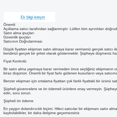
Ek bilgi isteyin
Önemli
Açıklama satıcı tarafından sağlanmıştır. Lütfen tüm ayrıntıları doğruda
Satın alma ipuçları
Güvenlik ipuçları
Satıcının Doğrulanması
Düşük fiyattan ekipman satın almaya karar verirseniz gerçek satıcı il
kendinizi gerçek bir şirket olarak göstermektir. Şüpheye düşmeniz hali
Fiyat Kontrolü
Bir satın alma yapmaya karar vermeden önce seçtiğiniz ekipmanın ortalam
biraz düşünün. Önemli bir fiyat farkı gizlenen kusurların veya satıcını
Benzer ekipman için ortalama fiyattan çok farklı fiyattaki bir ürünü sa
Şüpheli güvencelere ve ön ödemeli ürünlere onay vermeyin. Şüpheye düşm
edin, soru sorun.
Şüpheli ön ödeme
En yaygın dolandırıcılık biçimi. Hileci satıcılar bir ekipmanı satın alm
kaybolabilirler, bir daha iletişime geçemezsiniz.