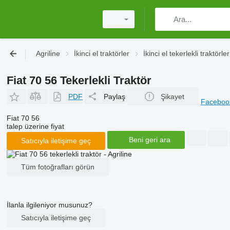
Agriline
İkinci el traktörler
İkinci el tekerlekli traktörler
Fiat 70 56 Tekerlekli Traktör
PDF
Paylaş
Şikayet
Facebo
Fiat 70 56
talep üzerine fiyat
Beni geri ara
Satıcıyla iletişime geç
Tüm fotoğrafları görün
İlanla ilgileniyor musunuz?
Satıcıyla iletişime geç