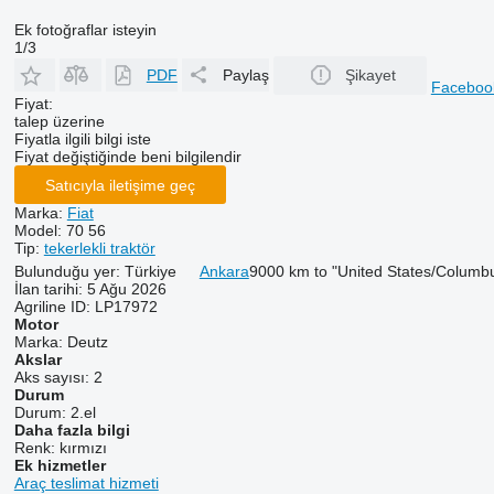
Ek fotoğraflar isteyin
1/3
PDF
Paylaş
Şikayet
Facebo
Fiyat:
talep üzerine
Fiyatla ilgili bilgi iste
Fiyat değiştiğinde beni bilgilendir
Satıcıyla iletişime geç
Marka:
Fiat
Model:
70 56
Tip:
tekerlekli traktör
Bulunduğu yer:
Türkiye
Ankara
9000 km to "United States/Columb
İlan tarihi:
5 Ağu 2026
Agriline ID:
LP17972
Motor
Marka:
Deutz
Akslar
Aks sayısı:
2
Durum
Durum:
2.el
Daha fazla bilgi
Renk:
kırmızı
Ek hizmetler
Araç teslimat hizmeti