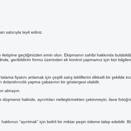
n satıcıyla teyit ediniz.
e iletişime geçtiğinizden emin olun. Ekipmanın sahibi hakkında bulabildi
nde, geribildirim formu üzerinden ek kontrol yapmamız için bizi bilgilend
a fiyatını anlamak için çeşitli satış tekliflerini dikkatli bir şekilde i
n dolandırıcılık yapma çabasının bir göstergesi olabilir.
tın almayın.
eniz halinde, ayrıntıları netleştirmekten çekinmeyin, ilave fotoğraflar 
a hakkınızı “ayırtmak” için belirli bir miktar peşin ödeme talep edebilir.