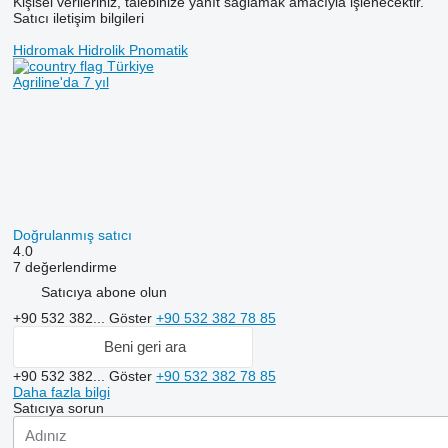
Kişisel verileriniz, talebinize yanıt sağlamak amacıyla işlenecektir.
Satıcı iletişim bilgileri
Hidromak Hidrolik Pnomatik
Türkiye
Agriline'da 7 yıl
Doğrulanmış satıcı
4.0
7 değerlendirme
Satıcıya abone olun
+90 532 382...
Göster
+90 532 382 78 85
Beni geri ara
+90 532 382...
Göster
+90 532 382 78 85
Daha fazla bilgi
Satıcıya sorun