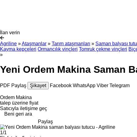
İlan verin
Agriline
»
Ataşmanlar
»
Tarım ataşmanları
»
Saman balyası tutu
Kayma kepçeleri
Ormancılık vinçleri
Tomruk çekme vinçleri
Biçe
»
Yeni Ordem Makina Saman Ba
PDF
Paylaş
Şikayet
Facebook
WhatsApp
Viber
Telegram
Ordem Makina
talep üzerine fiyat
Satıcıyla iletişime geç
Beni geri ara
Paylaş
1/1