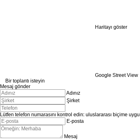
Haritayı göster
Google Street View
Bir toplantı isteyin
Mesaj gönder
Adınız
Şirket
Lütfen telefon numarasını kontrol edin: uluslararası biçime uygu
E-posta
Mesaj