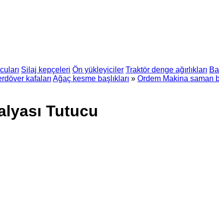
cuları
Silaj kepçeleri
Ön yükleyiciler
Traktör denge ağırlıkları
Ba
rdöver kafaları
Ağaç kesme başlıkları
»
Ordem Makina saman bal
lyası Tutucu