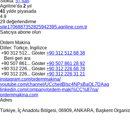
Stokta:
57 ilan
Agriline'da
2
yıl
41
yıldır piyasada
4.9
29 değerlendirme
site1706887352825942395.agriline.com.tr
Satıcıya abone olun
Ordem Makina
Diller:
Türkçe, İngilizce
+90 312 512...
Göster
+90 312 512 68 38
Beni geri ara
+90 507 861...
Göster
+90 507 861 28 92
+90 312 226...
Göster
+90 312 226 68 78
+90 312 226...
Göster
+90 312 226 31 21
instagram.com/ordemmakina/
youtube.com/channel/UCcheitBIsc4NPsBaOL7DAag
linkedin.com/company/ordem-maki%CC%87na/
ordemmakina.com
Adres
Türkiye, İç Anadolu Bölgesi, 06909, ANKARA, Başkent Organiz