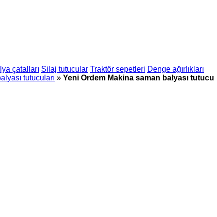
lya çatalları
Silaj tutucular
Traktör sepetleri
Denge ağırlıkları
yası tutucuları
»
Yeni Ordem Makina saman balyası tutucu