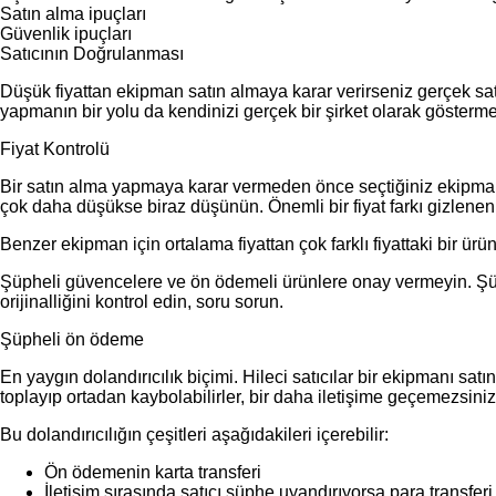
Satın alma ipuçları
Güvenlik ipuçları
Satıcının Doğrulanması
Düşük fiyattan ekipman satın almaya karar verirseniz gerçek satı
yapmanın bir yolu da kendinizi gerçek bir şirket olarak gösterme
Fiyat Kontrolü
Bir satın alma yapmaya karar vermeden önce seçtiğiniz ekipmanın or
çok daha düşükse biraz düşünün. Önemli bir fiyat farkı gizlenen k
Benzer ekipman için ortalama fiyattan çok farklı fiyattaki bir ürü
Şüpheli güvencelere ve ön ödemeli ürünlere onay vermeyin. Şüphe
orijinalliğini kontrol edin, soru sorun.
Şüpheli ön ödeme
En yaygın dolandırıcılık biçimi. Hileci satıcılar bir ekipmanı satı
toplayıp ortadan kaybolabilirler, bir daha iletişime geçemezsiniz
Bu dolandırıcılığın çeşitleri aşağıdakileri içerebilir:
Ön ödemenin karta transferi
İletişim sırasında satıcı şüphe uyandırıyorsa para transf