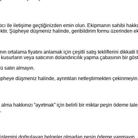
cı ile iletişime geçtiğinizden emin olun. Ekipmanın sahibi hakkı
ktir. Şüpheye düşmeniz halinde, geribildirim formu üzerinden ek 
talama fiyatını anlamak için çeşitli satış tekliflerini dikkatli b
usurların veya satıcının dolandırıcılık yapma çabasının bir göste
nü satın almayın.
ye düşmeniz halinde, ayrıntıları netleştirmekten çekinmeyin, il
n alma hakkınızı “ayırtmak” için belirli bir miktar peşin ödeme tal
.
eri işlemini doğrulayan belgeler olmadan peşin ödeme yapmayın.