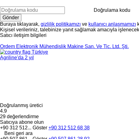
Doğrulama kodu
Buraya tıklayarak,
gizlilik politikamızı
ve
kullanıcı anlaşmamızı
k
Kişisel verileriniz, talebinize yanıt sağlamak amacıyla işlenecekt
Satıcı iletişim bilgileri
Ordem Elektronik Mühendislik Makine San. Ve Tic. Ltd. Şti.
Türkiye
Agriline'da 2 yıl
Doğrulanmış üretici
4.9
29 değerlendirme
Satıcıya abone olun
+90 312 512...
Göster
+90 312 512 68 38
Beni geri ara
+90 507 861...
Göster
+90 507 861 28 92