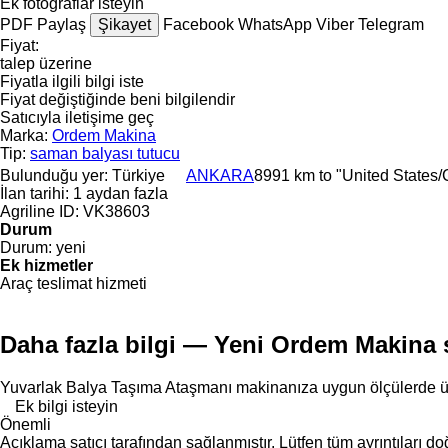
Ek fotoğraflar isteyin
PDF
Paylaş
Şikayet
Facebook
WhatsApp
Viber
Telegram
Fiyat:
talep üzerine
Fiyatla ilgili bilgi iste
Fiyat değiştiğinde beni bilgilendir
Satıcıyla iletişime geç
Marka:
Ordem Makina
Tip:
saman balyası tutucu
Bulunduğu yer:
Türkiye
ANKARA
8991 km to "United States
İlan tarihi:
1 aydan fazla
Agriline ID:
VK38603
Durum
Durum:
yeni
Ek hizmetler
Araç teslimat hizmeti
Daha fazla bilgi — Yeni Ordem Makina 
Yuvarlak Balya Taşıma Ataşmanı makinanıza uygun ölçülerde ür
Ek bilgi isteyin
Önemli
Açıklama satıcı tarafından sağlanmıştır. Lütfen tüm ayrıntıları doğ