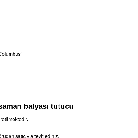
/Columbus"
saman balyası tutucu
etilmektedir.
rudan satıcıyla teyit ediniz.