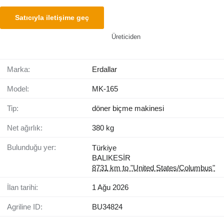
Satıcıyla iletişime geç
Üreticiden
Marka:
Erdallar
Model:
MK-165
Tip:
döner biçme makinesi
Net ağırlık:
380 kg
Bulunduğu yer:
Türkiye
BALIKESİR
8731 km to "United States/Columbus"
İlan tarihi:
1 Ağu 2026
Agriline ID:
BU34824