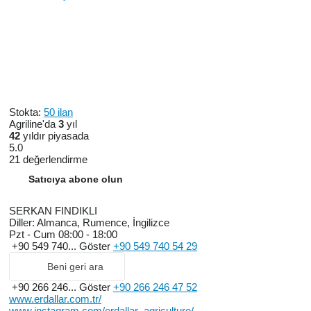
Stokta:
50 ilan
Agriline'da
3
yıl
42
yıldır piyasada
5.0
21 değerlendirme
Satıcıya abone olun
SERKAN FINDIKLI
Diller:
Almanca, Rumence, İngilizce
Pzt - Cum
08:00 - 18:00
+90 549 740...
Göster
+90 549 740 54 29
Beni geri ara
+90 266 246...
Göster
+90 266 246 47 52
www.erdallar.com.tr/
www.instagram.com/erdallar_agriculture/