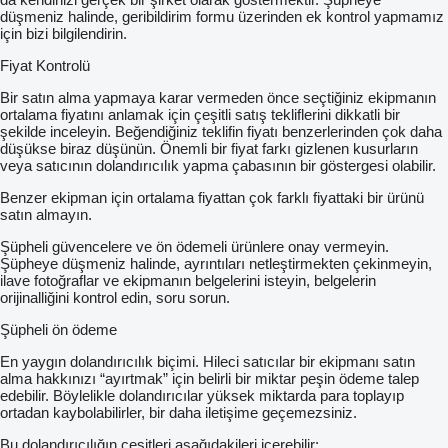
düşmeniz halinde, geribildirim formu üzerinden ek kontrol yapmamız
için bizi bilgilendirin.
Fiyat Kontrolü
Bir satın alma yapmaya karar vermeden önce seçtiğiniz ekipmanın
ortalama fiyatını anlamak için çeşitli satış tekliflerini dikkatli bir
şekilde inceleyin. Beğendiğiniz teklifin fiyatı benzerlerinden çok daha
düşükse biraz düşünün. Önemli bir fiyat farkı gizlenen kusurların
veya satıcının dolandırıcılık yapma çabasının bir göstergesi olabilir.
Benzer ekipman için ortalama fiyattan çok farklı fiyattaki bir ürünü
satın almayın.
Şüpheli güvencelere ve ön ödemeli ürünlere onay vermeyin.
Şüpheye düşmeniz halinde, ayrıntıları netleştirmekten çekinmeyin,
ilave fotoğraflar ve ekipmanın belgelerini isteyin, belgelerin
orijinalliğini kontrol edin, soru sorun.
Şüpheli ön ödeme
En yaygın dolandırıcılık biçimi. Hileci satıcılar bir ekipmanı satın
alma hakkınızı “ayırtmak” için belirli bir miktar peşin ödeme talep
edebilir. Böylelikle dolandırıcılar yüksek miktarda para toplayıp
ortadan kaybolabilirler, bir daha iletişime geçemezsiniz.
Bu dolandırıcılığın çeşitleri aşağıdakileri içerebilir: