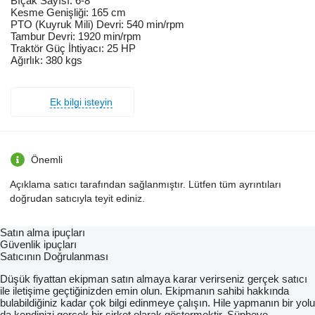
Bıçak Sayısı: 6-8
Kesme Genişliği: 165 cm
PTO (Kuyruk Mili) Devri: 540 min/rpm
Tambur Devri: 1920 min/rpm
Traktör Güç İhtiyacı: 25 HP
Ağırlık: 380 kgs
Ek bilgi isteyin
Önemli
Açıklama satıcı tarafından sağlanmıştır. Lütfen tüm ayrıntıları
doğrudan satıcıyla teyit ediniz.
Satın alma ipuçları
Güvenlik ipuçları
Satıcının Doğrulanması
Düşük fiyattan ekipman satın almaya karar verirseniz gerçek satıcı
ile iletişime geçtiğinizden emin olun. Ekipmanın sahibi hakkında
bulabildiğiniz kadar çok bilgi edinmeye çalışın. Hile yapmanın bir yolu
da kendinizi gerçek bir şirket olarak göstermektir. Şüpheye