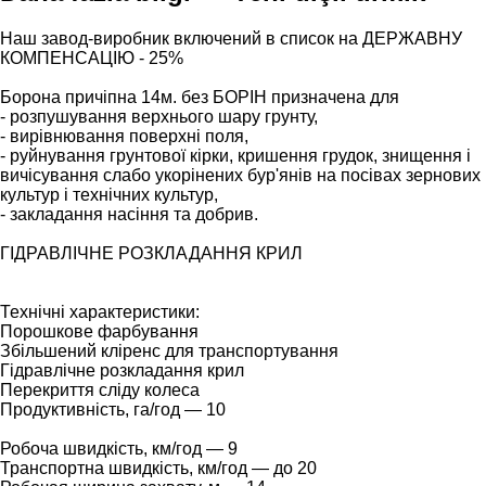
Наш завод-виробник включений в список на ДЕРЖАВНУ
КОМПЕНСАЦІЮ - 25%
Борона причіпна 14м. без БОРІН призначена для
- розпушування верхнього шару грунту,
- вирівнювання поверхні поля,
- руйнування грунтової кірки, кришення грудок, знищення і
вичісування слабо укорінених бур'янів на посівах зернових
культур і технічних культур,
- закладання насіння та добрив.
ГІДРАВЛІЧНЕ РОЗКЛАДАННЯ КРИЛ
Технічні характеристики:
Порошкове фарбування
Збільшений кліренс для транспортування
Гідравлічне розкладання крил
Перекриття сліду колеса
Продуктивність, га/год — 10
Робоча швидкість, км/год — 9
Транспортна швидкість, км/год — до 20