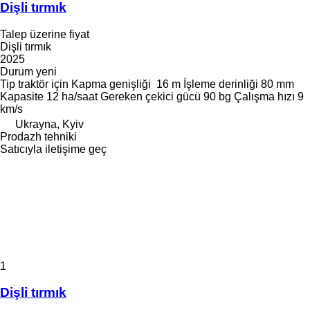
Dişli tırmık
Talep üzerine fiyat
Dişli tırmık
2025
Durum
yeni
Tip
traktör için
Kapma genişliği
16 m
İşleme derinliği
80 mm
Kapasite
12 ha/saat
Gereken çekici gücü
90 bg
Çalışma hızı
9
km/s
Ukrayna, Kyiv
Prodazh tehniki
Satıcıyla iletişime geç
1
Dişli tırmık