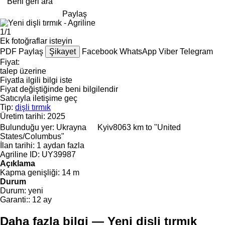
Beni geri ara
Paylaş
1/1
Ek fotoğraflar isteyin
PDF
Paylaş
Şikayet
Facebook
WhatsApp
Viber
Telegram
Fiyat:
talep üzerine
Fiyatla ilgili bilgi iste
Fiyat değiştiğinde beni bilgilendir
Satıcıyla iletişime geç
Tip:
dişli tırmık
Üretim tarihi:
2025
Bulunduğu yer:
Ukrayna
Kyiv
8063 km to "United
States/Columbus"
İlan tarihi:
1 aydan fazla
Agriline ID:
UY39987
Açıklama
Kapma genişliği:
14 m
Durum
Durum:
yeni
Garanti::
12 ay
Daha fazla bilgi — Yeni dişli tırmık