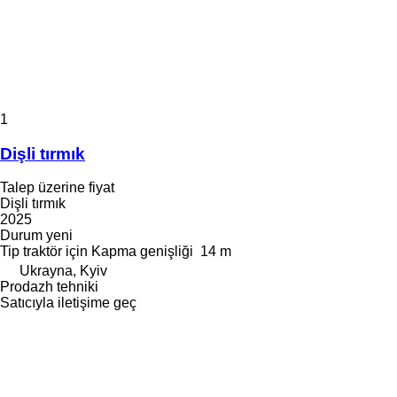
1
Dişli tırmık
Talep üzerine fiyat
Dişli tırmık
2025
Durum
yeni
Tip
traktör için
Kapma genişliği
14 m
Ukrayna, Kyiv
Prodazh tehniki
Satıcıyla iletişime geç