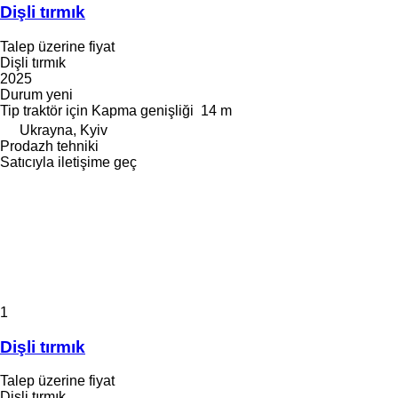
Dişli tırmık
Talep üzerine fiyat
Dişli tırmık
2025
Durum
yeni
Tip
traktör için
Kapma genişliği
14 m
Ukrayna, Kyiv
Prodazh tehniki
Satıcıyla iletişime geç
1
Dişli tırmık
Talep üzerine fiyat
Dişli tırmık