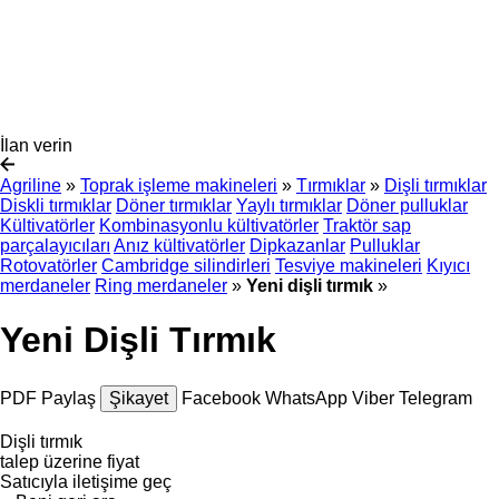
İlan verin
Agriline
»
Toprak işleme makineleri
»
Tırmıklar
»
Dişli tırmıklar
Diskli tırmıklar
Döner tırmıklar
Yaylı tırmıklar
Döner pulluklar
Kültivatörler
Kombinasyonlu kültivatörler
Traktör sap
parçalayıcıları
Anız kültivatörler
Dipkazanlar
Pulluklar
Rotovatörler
Cambridge silindirleri
Tesviye makineleri
Kıyıcı
merdaneler
Ring merdaneler
»
Yeni dişli tırmık
»
Yeni Dişli Tırmık
PDF
Paylaş
Şikayet
Facebook
WhatsApp
Viber
Telegram
Dişli tırmık
talep üzerine fiyat
Satıcıyla iletişime geç