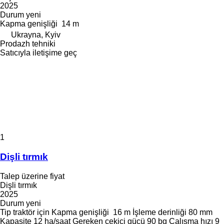
2025
Durum
yeni
Kapma genişliği
14 m
Ukrayna, Kyiv
Prodazh tehniki
Satıcıyla iletişime geç
1
Dişli tırmık
Talep üzerine fiyat
Dişli tırmık
2025
Durum
yeni
Tip
traktör için
Kapma genişliği
16 m
İşleme derinliği
80 mm
Kapasite
12 ha/saat
Gereken çekici gücü
90 bg
Çalışma hızı
9