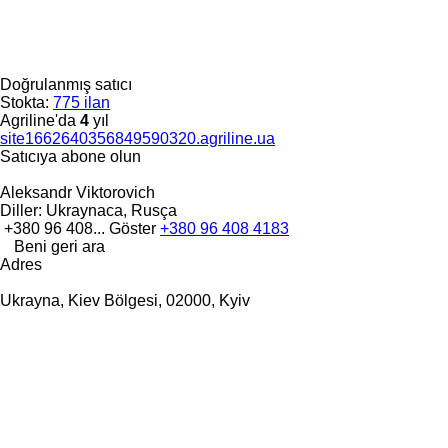
Doğrulanmış satıcı
Stokta:
775 ilan
Agriline'da
4
yıl
site1662640356849590320.agriline.ua
Satıcıya abone olun
Aleksandr Viktorovich
Diller:
Ukraynaca, Rusça
+380 96 408...
Göster
+380 96 408 4183
Beni geri ara
Adres
Ukrayna, Kiev Bölgesi, 02000, Kyiv