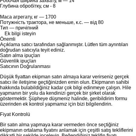
Робочая ширина захвату, м — 14
Глубина обробітку, см - 8
Маса агрегату, кг — 1700
Потужність трактора, не меньше, к.с. — від 80
Тип — причіпний
Ek bilgi isteyin
Önemli
Açıklama satıcı tarafından sağlanmıştır. Lütfen tüm ayrıntıları
doğrudan satıcıyla teyit ediniz.
Satın alma ipuçları
Güvenlik ipuçları
Satıcının Doğrulanması
Düşük fiyattan ekipman satın almaya karar verirseniz gerçek
satıcı ile iletişime geçtiğinizden emin olun. Ekipmanın sahibi
hakkında bulabildiğiniz kadar çok bilgi edinmeye çalışın. Hile
yapmanın bir yolu da kendinizi gerçek bir şirket olarak
göstermektir. Şüpheye düşmeniz halinde, geribildirim formu
üzerinden ek kontrol yapmamız için bizi bilgilendirin.
Fiyat Kontrolü
Bir satın alma yapmaya karar vermeden önce seçtiğiniz
ekipmanın ortalama fiyatını anlamak için çeşitli satış tekliflerini
dikkatli bir şekilde inceleyin. Beğendiğiniz teklifin fiyatı