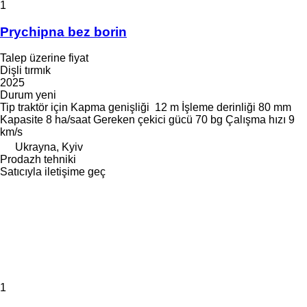
1
Prychipna bez borin
Talep üzerine fiyat
Dişli tırmık
2025
Durum
yeni
Tip
traktör için
Kapma genişliği
12 m
İşleme derinliği
80 mm
Kapasite
8 ha/saat
Gereken çekici gücü
70 bg
Çalışma hızı
9
km/s
Ukrayna, Kyiv
Prodazh tehniki
Satıcıyla iletişime geç
1