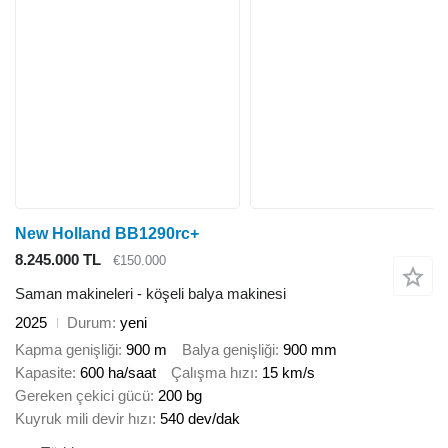
New Holland BB1290rc+
8.245.000 TL
€150.000
Saman makineleri - köşeli balya makinesi
2025
Durum
yeni
Kapma genişliği
900 m
Balya genişliği
900 mm
Kapasite
600 ha/saat
Çalışma hızı
15 km/s
Gereken çekici gücü
200 bg
Kuyruk mili devir hızı
540 dev/dak