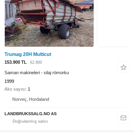
Trumag 20H Multicut
153.900 TL
€2.800
Saman makineleri - silaj römorku
1999
Aks sayısı
1
Norveç, Hordaland
LANDBRUKSSALG.NO AS