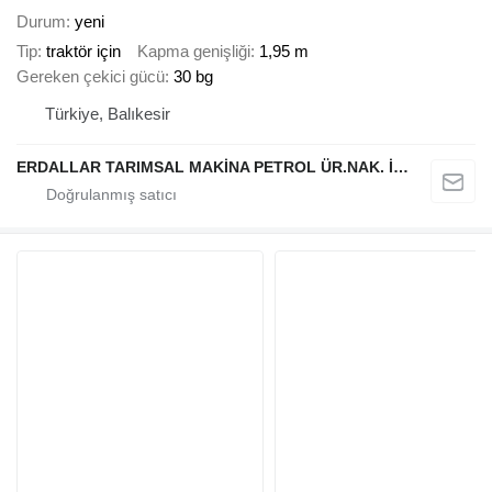
Durum
yeni
Tip
traktör için
Kapma genişliği
1,95 m
Gereken çekici gücü
30 bg
Türkiye, Balıkesir
ERDALLAR TARIMSAL MAKİNA PETROL ÜR.NAK. İNŞ. HAYV. SAN. VE TİC. LTD ŞTİ