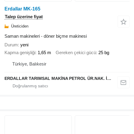
Erdallar MK-165
Talep üzerine fiyat
Üreticiden
Saman makineleri - döner biçme makinesi
Durum
yeni
Kapma genişliği
1,65 m
Gereken çekici gücü
25 bg
Türkiye, Balıkesir
ERDALLAR TARIMSAL MAKİNA PETROL ÜR.NAK. İNŞ. HAYV. SAN. VE TİC. LTD ŞTİ