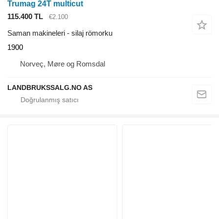
Trumag 24T multicut
115.400 TL
€2.100
Saman makineleri - silaj römorku
1900
Norveç, Møre og Romsdal
LANDBRUKSSALG.NO AS