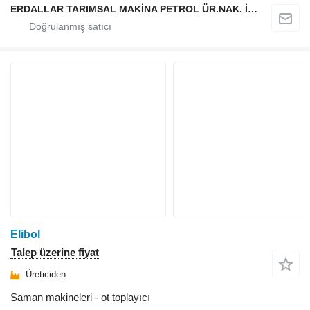
ERDALLAR TARIMSAL MAKİNA PETROL ÜR.NAK. İNŞ. HAYV. SAN. VE TİC. LTD ŞTİ
Elibol
Talep üzerine fiyat
Üreticiden
Saman makineleri - ot toplayıcı