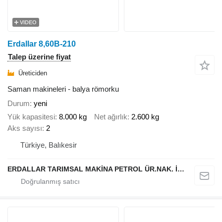
VIDEO
Erdallar 8,60B-210
Talep üzerine fiyat
Üreticiden
Saman makineleri - balya römorku
Durum
yeni
Yük kapasitesi
8.000 kg
Net ağırlık
2.600 kg
Aks sayısı
2
Türkiye, Balıkesir
ERDALLAR TARIMSAL MAKİNA PETROL ÜR.NAK. İNŞ. HAYV. SAN. VE TİC. LTD ŞTİ