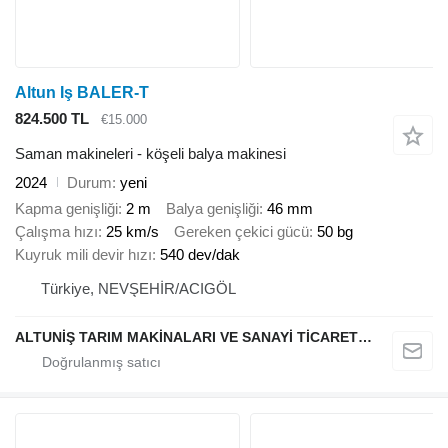
Altun Iş BALER-T
824.500 TL
€15.000
Saman makineleri - köşeli balya makinesi
2024
Durum
yeni
Kapma genişliği
2 m
Balya genişliği
46 mm
Çalışma hızı
25 km/s
Gereken çekici gücü
50 bg
Kuyruk mili devir hızı
540 dev/dak
Türkiye, NEVŞEHİR/ACIGÖL
ALTUNİŞ TARIM MAKİNALARI VE SANAYİ TİCARET LİMİTED ŞİRKETİ