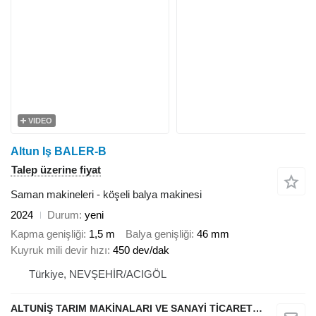
VIDEO
Altun Iş BALER-B
Talep üzerine fiyat
Saman makineleri - köşeli balya makinesi
2024
Durum
yeni
Kapma genişliği
1,5 m
Balya genişliği
46 mm
Kuyruk mili devir hızı
450 dev/dak
Türkiye, NEVŞEHİR/ACIGÖL
ALTUNİŞ TARIM MAKİNALARI VE SANAYİ TİCARET LİMİTED ŞİRKETİ