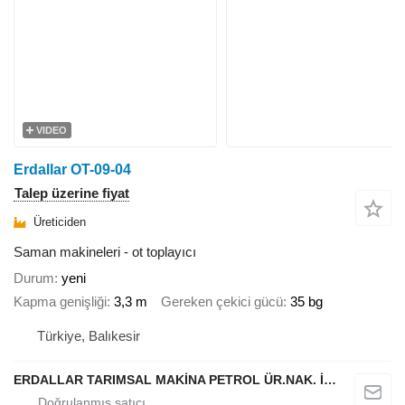
VIDEO
Erdallar OT-09-04
Talep üzerine fiyat
Üreticiden
Saman makineleri - ot toplayıcı
Durum
yeni
Kapma genişliği
3,3 m
Gereken çekici gücü
35 bg
Türkiye, Balıkesir
ERDALLAR TARIMSAL MAKİNA PETROL ÜR.NAK. İNŞ. HAYV. SAN. VE TİC. LTD ŞTİ