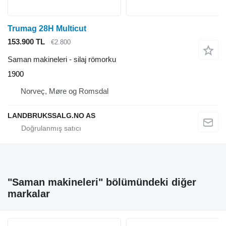
Trumag 28H Multicut
153.900 TL
€2.800
Saman makineleri - silaj römorku
1900
Norveç, Møre og Romsdal
LANDBRUKSSALG.NO AS
"Saman makineleri" bölümündeki diğer
markalar