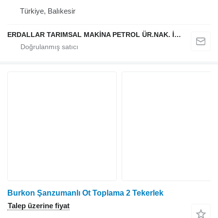
Türkiye, Balıkesir
ERDALLAR TARIMSAL MAKİNA PETROL ÜR.NAK. İNŞ. HAYV. SAN. VE TİC. LTD ŞTİ
Burkon Şanzumanlı Ot Toplama 2 Tekerlek
Talep üzerine fiyat