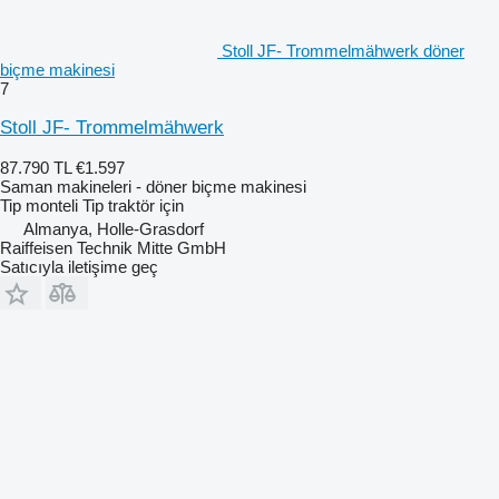
Stoll JF- Trommelmähwerk döner
biçme makinesi
7
Stoll JF- Trommelmähwerk
87.790 TL
€1.597
Saman makineleri - döner biçme makinesi
Tip
monteli
Tip
traktör için
Almanya, Holle-Grasdorf
Raiffeisen Technik Mitte GmbH
Satıcıyla iletişime geç