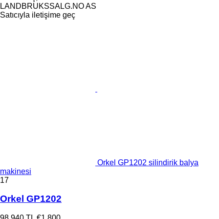
LANDBRUKSSALG.NO AS
Satıcıyla iletişime geç
Orkel GP1202 silindirik balya
makinesi
17
Orkel GP1202
98.940 TL
€1.800