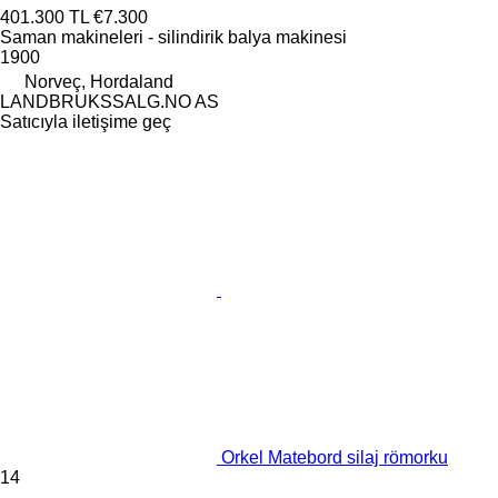
401.300 TL
€7.300
Saman makineleri - silindirik balya makinesi
1900
Norveç, Hordaland
LANDBRUKSSALG.NO AS
Satıcıyla iletişime geç
Orkel Matebord silaj römorku
14