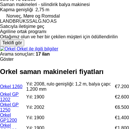
Saman makineleri - silindirik balya makinesi
Kapma genişliği
2,75 m
Norveç, Møre og Romsdal
LANDBRUKSSALG.NO AS
Satıcıyla iletişime geç
Agriline ortak programı
Ortağımız olun ve her bir çekilen müşteri için ödüllendirilin
Teklifi gör
Orkel ile ilgili bilgiler
Arama sonuçları:
17 ilan
Göster
Orkel saman makineleri fiyatları
Yıl: 2008, rulo genişliği: 1,2 m, balya çapı:
Orkel 1260
€7.200
1.200 mm
Orkel GP
Yıl: 1900
€2.600
1202
Orkel GP
Yıl: 2002
€6.500
1250
Orkel
Yıl: 1900
€1.400
GP1200
Orkel
Yıl: 1900
€1.800