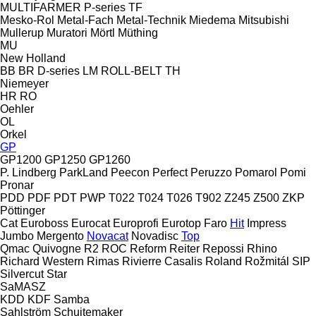
MULTIFARMER
P-series
TF
Mesko-Rol
Metal-Fach
Metal-Technik
Miedema
Mitsubishi
Mullerup
Muratori
Mörtl
Müthing
MU
New Holland
BB
BR
D-series
LM
ROLL-BELT
TH
Niemeyer
HR
RO
Oehler
OL
Orkel
GP
GP1200
GP1250
GP1260
P. Lindberg
ParkLand
Peecon
Perfect
Peruzzo
Pomarol
Pomi
Pronar
PDD
PDF
PDT
PWP
T022
T024
T026
T902
Z245
Z500
ZKP
Pöttinger
Cat
Euroboss
Eurocat
Europrofi
Eurotop
Faro
Hit
Impress
Jumbo
Mergento
Novacat
Novadisc
Top
Qmac
Quivogne
R2
ROC
Reform
Reiter
Repossi
Rhino
Richard Western
Rimas
Rivierre Casalis
Roland
Rožmitál
SIP
Silvercut
Star
SaMASZ
KDD
KDF
Samba
Sahlström
Schuitemaker