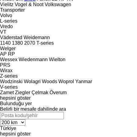
Vielitz
Vogel & Noot
Volkswagen
Transporter
Volvo
L-series
Vredo
VT
Väderstad
Weidemann
1140
1380
2070
T-series
Welger
AP
RP
Wessex
Wiedenmann
Wielton
PRS
Wirax
Z-series
Wodzinski
Wolagri
Woods
Woprol
Yanmar
V-series
Zamet
Ziegler
Çelmak
Överum
hepsini göster
Bulunduğu yer
Belirli bir mesafe dahilinde ara
Türkiye
hepsini göster