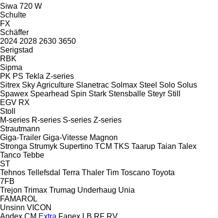
Siwa 720 W
Schulte
FX
Schäffer
2024
2028
2630
3650
Serigstad
RBK
Sipma
PK
PS
Tekla
Z-series
Sitrex
Sky Agriculture
Slanetrac
Solmax Steel
Solo
Solus
Spawex
Spearhead
Spin
Stark
Stensballe
Steyr
Still
EGV
RX
Stoll
M-series
R-series
S-series
Z-series
Strautmann
Giga-Trailer
Giga-Vitesse
Magnon
Stronga
Strumyk
Supertino
TCM
TKS
Taarup
Taian
Talex
Tanco
Tebbe
ST
Tehnos
Tellefsdal
Terra
Thaler
Tim
Toscano
Toyota
7FB
Trejon
Trimax
Trumag
Underhaug
Unia
FAMAROL
Unsinn
VICON
Andex
CM
Extra
Fanex
LB
RF
RV