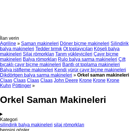
İlan verin
Agriline
»
Saman makineleri
Döner biçme makineleri
Silindirik
balya makineleri
Tedder tırmık
Ot toplayıcıları
Köşeli balya
makineleri
Silaj römorkları
Tarım yükleyicileri
Çayır biçme
makineleri
Balya römorkları
Rulo balya sarma makineleri
Çift
bıçaklı çayır biçme makineleri
Bantlı ot toplama makineleri
Balya istifleme makineleri
Kendi yürür çayır biçme makineleri
Dikdörtgen balya sarma makineleri
»
Orkel saman makineleri
Claas
Claas
Claas
Claas
John Deere
Krone
Krone
Krone
Kuhn
Pöttinger
»
Orkel Saman Makineleri
Kategori
silindirik balya makineleri
silaj römorkları
hepsini göster