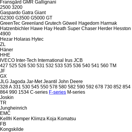
Fransgård
GMR
Gallignani
2500
3200
Gaspardo
Gatra
Giant
G2300
G3500
G5000
GT
GreenTec
Greenland
Grutech
Göweil
Hagedorn
Harmak
Hatzenbichler
Hawe
Hay
Heath Super Chaser
Herder
Hesston
4900
Hezar
Holaras
Hytec
ZL
Häner
HHE
IVECO
Inter-Tech
International
Irus
JCB
427
525
526
530
531
532
533
535
536
540
541
560
TM
JF
GX
JLG
Jagoda
Jar-Met
Jeantil
John Deere
328 A
331
530
545
550
578
580
582
590
592
678
730
852
854
864
990
1534
C-series
F-series
M-series
Joskin
TR
Jungheinrich
EMC
Kellfri
Kemper
Klimza
Koja
Komatsu
FB
Kongskilde