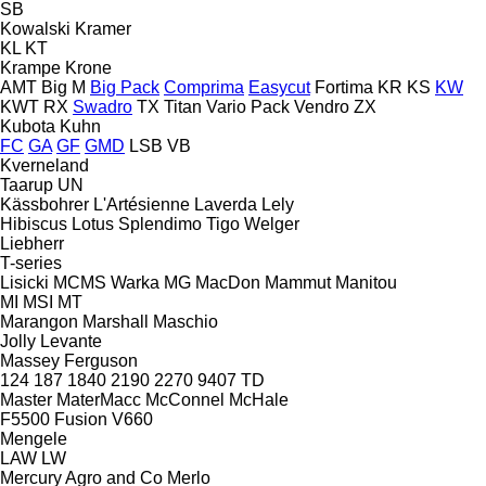
SB
Kowalski
Kramer
KL
KT
Krampe
Krone
AMT
Big M
Big Pack
Comprima
Easycut
Fortima
KR
KS
KW
KWT
RX
Swadro
TX
Titan
Vario Pack
Vendro
ZX
Kubota
Kuhn
FC
GA
GF
GMD
LSB
VB
Kverneland
Taarup
UN
Kässbohrer
L'Artésienne
Laverda
Lely
Hibiscus
Lotus
Splendimo
Tigo
Welger
Liebherr
T-series
Lisicki
MCMS Warka
MG
MacDon
Mammut
Manitou
MI
MSI
MT
Marangon
Marshall
Maschio
Jolly
Levante
Massey Ferguson
124
187
1840
2190
2270
9407
TD
Master
MaterMacc
McConnel
McHale
F5500
Fusion
V660
Mengele
LAW
LW
Mercury Agro and Co
Merlo