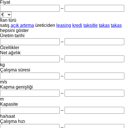
Fiyat
–
İlan türü
satış
açık artırma
üreticiden
leasing
kredi
taksitle
takas
takas
hepsini göster
Üretim tarihi
–
Özellikler
Net ağırlık
–
kg
Çalışma süresi
–
m/s
Kapma genişliği
–
m
Kapasite
–
ha/saat
Çalışma hızı
–