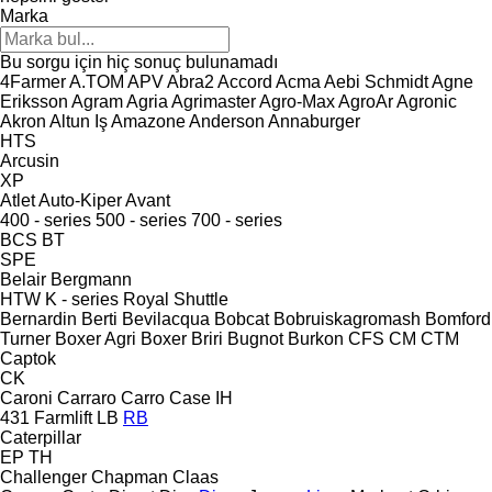
Marka
Bu sorgu için hiç sonuç bulunamadı
4Farmer
A.TOM
APV
Abra2
Accord
Acma
Aebi Schmidt
Agne
Eriksson
Agram
Agria
Agrimaster
Agro-Max
AgroAr
Agronic
Akron
Altun Iş
Amazone
Anderson
Annaburger
HTS
Arcusin
XP
Atlet
Auto-Kiper
Avant
400 - series
500 - series
700 - series
BCS
BT
SPE
Belair
Bergmann
HTW
K - series
Royal
Shuttle
Bernardin
Berti
Bevilacqua
Bobcat
Bobruiskagromash
Bomford
Turner
Boxer Agri
Boxer
Briri
Bugnot
Burkon
CFS
CM
CTM
Captok
CK
Caroni
Carraro
Carro
Case IH
431
Farmlift
LB
RB
Caterpillar
EP
TH
Challenger
Chapman
Claas