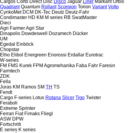
Cargos
Corto
Direct Disc
Disco
Jaguar
Liner
Markant
Orbis
Quadrant
Quantum
Rollant
Scorpion
Torion
Variant
Volto
CynkoMet
DCM
DK-Tec
Deutz
Deutz-Fahr
Condimaster
HD
KM
M series
RB
SwatMaster
Dieci
Agri Farmer
Agri Star
Dinapolis
Dowdeswell
Dozamech
Dücker
UM
Egedal
Einböck
Chopstar
Elho
Elibol
Energreen
Enorossi
Erdallar
Eurotrac
W-series
FM
FMS Kurek
FPM Agromehanika
Faba
Fahr
Faresin
Farmtech
ZDK
Fella
Juras
KM
Ramos
SM
TH
TS
Fendt
Cargo
F-series
Lotus
Rotana
Slicer
Tigo
Twister
Feraboli
Extreme
Sprinter
Ferrari
Fiat
Fimaks
Fliegl
ASW
DPW
Fortschritt
E series
K series