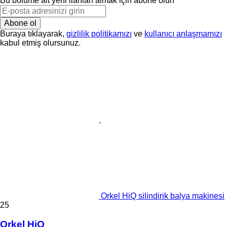
Bu bölüme ait yeni ilanları almak için abone olun
Abone ol
Buraya tıklayarak,
gizlilik politikamızı
ve
kullanıcı anlaşmamızı
kabul etmiş olursunuz.
Orkel HiQ silindirik balya makinesi
25
Orkel HiQ