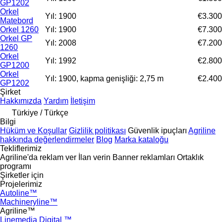
GP1202
Orkel
Yıl: 1900
€3.300
Matebord
Orkel 1260
Yıl: 1900
€7.300
Orkel GP
Yıl: 2008
€7.200
1260
Orkel
Yıl: 1992
€2.800
GP1200
Orkel
Yıl: 1900, kapma genişliği: 2,75 m
€2.400
GP1202
Şirket
Hakkımızda
Yardım
İletişim
Türkiye / Türkçe
Bilgi
Hüküm ve Koşullar
Gizlilik politikası
Güvenlik ipuçları
Agriline
hakkında değerlendirmeler
Blog
Marka kataloğu
Tekliflerimiz
Agriline'da reklam ver
İlan verin
Banner reklamları
Ortaklık
programı
Şirketler için
Projelerimiz
Autoline™
Machineryline™
Agriline™
Linemedia Digital ™