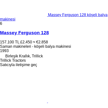
Massey Ferguson 128 köşeli balya
makinesi
6
Massey Ferguson 128
157.100 TL
£2.450
≈ €2.858
Saman makineleri - köşeli balya makinesi
1993
Birleşik Krallık, Trillick
Trillick Tractors
Satıcıyla iletişime geç