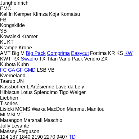
Jungheinrich
EMC
Kellfri
Kemper
Klimza
Koja
Komatsu
FB
Kongskilde
SB
Kowalski
Kramer
KL
KT
Krampe
Krone
AMT
Big M
Big Pack
Comprima
Easycut
Fortima
KR
KS
KW
KWT
RX
Swadro
TX
Titan
Vario Pack
Vendro
ZX
Kubota
Kuhn
FC
GA
GF
GMD
LSB
VB
Kverneland
Taarup
UN
Kässbohrer
L'Artésienne
Laverda
Lely
Hibiscus
Lotus
Splendimo
Tigo
Welger
Liebherr
T-series
Lisicki
MCMS Warka
MacDon
Mammut
Manitou
MI
MSI
MT
Marangon
Marshall
Maschio
Jolly
Levante
Massey Ferguson
124
187
1840
2190
2270
9407
TD