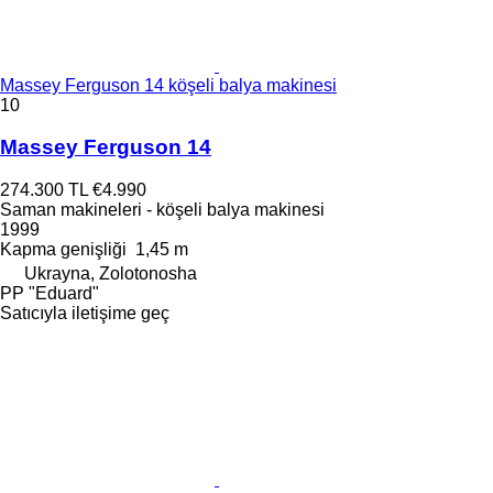
Massey Ferguson 14 köşeli balya makinesi
10
Massey Ferguson 14
274.300 TL
€4.990
Saman makineleri - köşeli balya makinesi
1999
Kapma genişliği
1,45 m
Ukrayna, Zolotonosha
PP "Eduard"
Satıcıyla iletişime geç