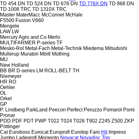
TD 454 DN
TD 524 DN
TD 676 DN
TD 776X DN
TD 868 DN
TD 1008 TRC
TD 1310X TRC
Master
MaterMacc
McConnel
McHale
F5500
Fusion
V660
Mengele
LAW
LW
Mercury Agro and Co
Merlo
MULTIFARMER
P-series
TF
Mesko-Rol
Metal-Fach
Metal-Technik
Miedema
Mitsubishi
Mullerup
Muratori
Mörtl
Müthing
MU
New Holland
BB
BR
D-series
LM
ROLL-BELT
TH
Niemeyer
HR
RO
Oehler
OL
Orkel
GP
P. Lindberg
ParkLand
Peecon
Perfect
Peruzzo
Pomarol
Pomi
Pronar
PDD
PDF
PDT
PWP
T022
T024
T026
T902
Z245
Z500
ZKP
Pöttinger
Cat
Euroboss
Eurocat
Europrofi
Eurotop
Faro
Hit
Impress
Jumbo
Ladeprofi
Mergento
Novacat
Novadisc
Top