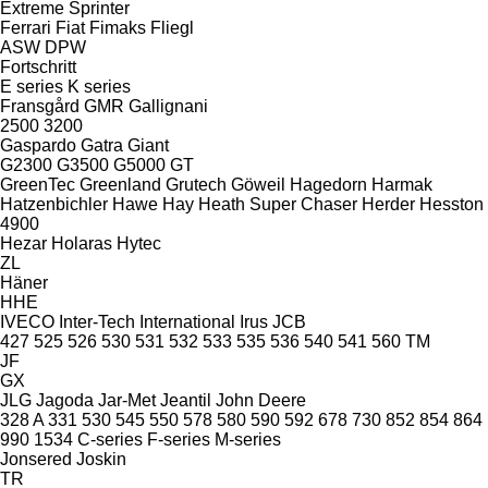
Extreme
Sprinter
Ferrari
Fiat
Fimaks
Fliegl
ASW
DPW
Fortschritt
E series
K series
Fransgård
GMR
Gallignani
2500
3200
Gaspardo
Gatra
Giant
G2300
G3500
G5000
GT
GreenTec
Greenland
Grutech
Göweil
Hagedorn
Harmak
Hatzenbichler
Hawe
Hay
Heath Super Chaser
Herder
Hesston
4900
Hezar
Holaras
Hytec
ZL
Häner
HHE
IVECO
Inter-Tech
International
Irus
JCB
427
525
526
530
531
532
533
535
536
540
541
560
TM
JF
GX
JLG
Jagoda
Jar-Met
Jeantil
John Deere
328 A
331
530
545
550
578
580
590
592
678
730
852
854
864
990
1534
C-series
F-series
M-series
Jonsered
Joskin
TR