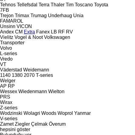
Tehnos
Tellefsdal
Terra
Thaler
Tim
Toscano
Toyota
7FB
Trejon
Trimax
Trumag
Underhaug
Unia
FAMAROL
Unsinn
VICON
Andex
CM
Extra
Fanex
LB
RF
RV
Vielitz
Vogel & Noot
Volkswagen
Transporter
Volvo
L-series
Vredo
VT
Väderstad
Weidemann
1140
1380
2070
T-series
Welger
AP
RP
Wessex
Wiedenmann
Wielton
PRS
Wirax
Z-series
Wodzinski
Wolagri
Woods
Woprol
Yanmar
V-series
Zamet
Ziegler
Çelmak
Överum
hepsini göster
Bulunduğu yer