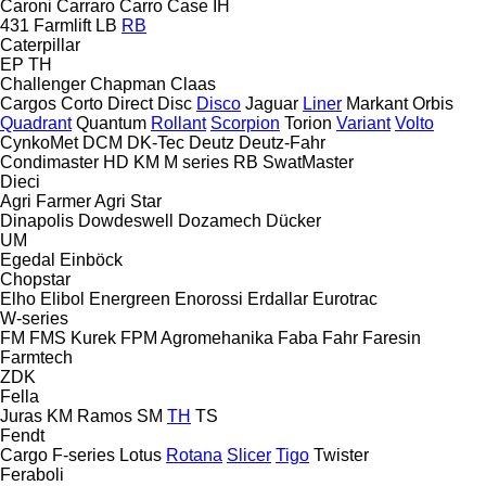
Caroni
Carraro
Carro
Case IH
431
Farmlift
LB
RB
Caterpillar
EP
TH
Challenger
Chapman
Claas
Cargos
Corto
Direct Disc
Disco
Jaguar
Liner
Markant
Orbis
Quadrant
Quantum
Rollant
Scorpion
Torion
Variant
Volto
CynkoMet
DCM
DK-Tec
Deutz
Deutz-Fahr
Condimaster
HD
KM
M series
RB
SwatMaster
Dieci
Agri Farmer
Agri Star
Dinapolis
Dowdeswell
Dozamech
Dücker
UM
Egedal
Einböck
Chopstar
Elho
Elibol
Energreen
Enorossi
Erdallar
Eurotrac
W-series
FM
FMS Kurek
FPM Agromehanika
Faba
Fahr
Faresin
Farmtech
ZDK
Fella
Juras
KM
Ramos
SM
TH
TS
Fendt
Cargo
F-series
Lotus
Rotana
Slicer
Tigo
Twister
Feraboli