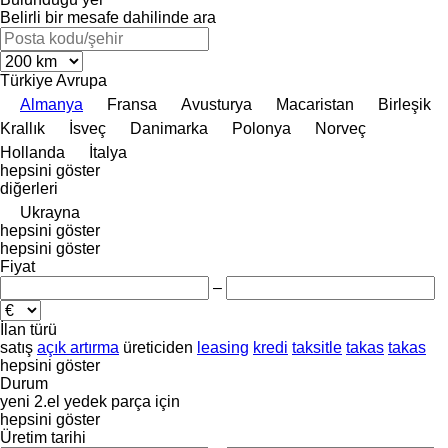
Belirli bir mesafe dahilinde ara
Türkiye
Avrupa
Almanya
Fransa
Avusturya
Macaristan
Birleşik
Krallık
İsveç
Danimarka
Polonya
Norveç
Hollanda
İtalya
hepsini göster
diğerleri
Ukrayna
hepsini göster
hepsini göster
Fiyat
–
İlan türü
satış
açık artırma
üreticiden
leasing
kredi
taksitle
takas
takas
hepsini göster
Durum
yeni
2.el
yedek parça için
hepsini göster
Üretim tarihi