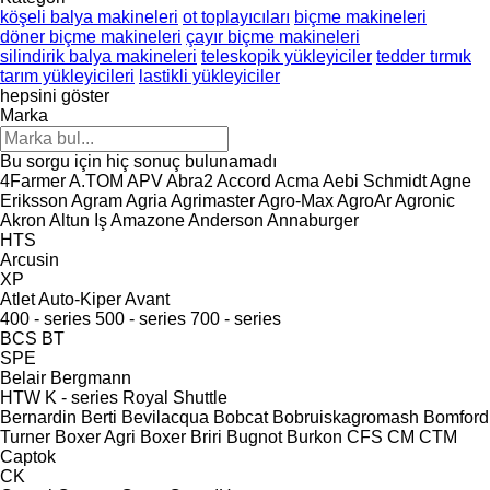
köşeli balya makineleri
ot toplayıcıları
biçme makineleri
döner biçme makineleri
çayır biçme makineleri
silindirik balya makineleri
teleskopik yükleyiciler
tedder tırmık
tarım yükleyicileri
lastikli yükleyiciler
hepsini göster
Marka
Bu sorgu için hiç sonuç bulunamadı
4Farmer
A.TOM
APV
Abra2
Accord
Acma
Aebi Schmidt
Agne
Eriksson
Agram
Agria
Agrimaster
Agro-Max
AgroAr
Agronic
Akron
Altun Iş
Amazone
Anderson
Annaburger
HTS
Arcusin
XP
Atlet
Auto-Kiper
Avant
400 - series
500 - series
700 - series
BCS
BT
SPE
Belair
Bergmann
HTW
K - series
Royal
Shuttle
Bernardin
Berti
Bevilacqua
Bobcat
Bobruiskagromash
Bomford
Turner
Boxer Agri
Boxer
Briri
Bugnot
Burkon
CFS
CM
CTM
Captok
CK