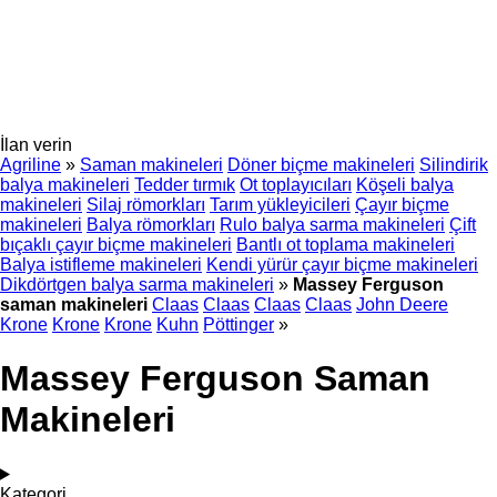
İlan verin
Agriline
»
Saman makineleri
Döner biçme makineleri
Silindirik
balya makineleri
Tedder tırmık
Ot toplayıcıları
Köşeli balya
makineleri
Silaj römorkları
Tarım yükleyicileri
Çayır biçme
makineleri
Balya römorkları
Rulo balya sarma makineleri
Çift
bıçaklı çayır biçme makineleri
Bantlı ot toplama makineleri
Balya istifleme makineleri
Kendi yürür çayır biçme makineleri
Dikdörtgen balya sarma makineleri
»
Massey Ferguson
saman makineleri
Claas
Claas
Claas
Claas
John Deere
Krone
Krone
Krone
Kuhn
Pöttinger
»
Massey Ferguson Saman
Makineleri
Kategori