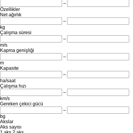
–
Özellikler
Net ağırlık
–
kg
Çalışma süresi
–
m/s
Kapma genişliği
–
m
Kapasite
–
ha/saat
Çalışma hızı
–
km/s
Gereken çekici gücü
–
bg
Akslar
Aks sayısı
1 aks
2 aks