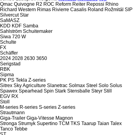
Qmac
Quivogne
R2
ROC
Reform
Reiter
Repossi
Rhino
Richard Western
Rimas
Rivierre Casalis
Roland
Rožmitál
SIP
Silvercut
Star
SaMASZ
KDD
KDF
Samba
Sahlström
Schuitemaker
Siwa 720 W
Schulte
FX
Schäffer
2024
2028
2630
3650
Serigstad
RBK
Sipma
PK
PS
Tekla
Z-series
Sitrex
Sky Agriculture
Slanetrac
Solmax Steel
Solo
Solus
Spawex
Spearhead
Spin
Stark
Stensballe
Steyr
Still
EGV
RX
Stoll
M-series
R-series
S-series
Z-series
Strautmann
Giga-Trailer
Giga-Vitesse
Magnon
Stronga
Strumyk
Supertino
TCM
TKS
Taarup
Taian
Talex
Tanco
Tebbe
ST