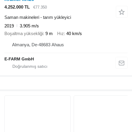
4.252.000 TL
€77.350
Saman makineleri - tarım yükleyici
2019
3.905 m/s
Boşaltma yüksekliği
9 m
Hız
40 km/s
Almanya, De-48683 Ahaus
E-FARM GmbH