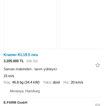
Kramer KL19.5 neu
3.205.000 TL
€58.310
Saman makineleri - tarım yükleyici
15 m/s
Güç
46.8 bg (34.4 kW)
Yakıt
dizel
Hız
20 km/s
Almanya, Hamburg
E-FARM GmbH