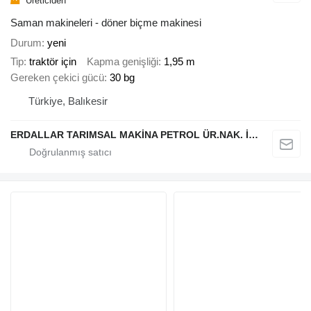
Üreticiden
Saman makineleri - döner biçme makinesi
Durum
yeni
Tip
traktör için
Kapma genişliği
1,95 m
Gereken çekici gücü
30 bg
Türkiye, Balıkesir
ERDALLAR TARIMSAL MAKİNA PETROL ÜR.NAK. İNŞ. HAYV. SAN. VE TİC. LTD ŞTİ