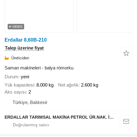
VIDEO
Erdallar 8,60B-210
Talep üzerine fiyat
Üreticiden
Saman makineleri - balya römorku
Durum
yeni
Yük kapasitesi
8.000 kg
Net ağırlık
2.600 kg
Aks sayısı
2
Türkiye, Balıkesir
ERDALLAR TARIMSAL MAKİNA PETROL ÜR.NAK. İNŞ. HAYV. SAN. VE TİC. LTD ŞTİ