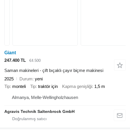
Giant
247.400 TL
€4.500
Saman makineleri - çift bıçaklı çayır biçme makinesi
2025
Durum
yeni
Tip
monteli
Tip
traktör için
Kapma genişliği
1,5 m
Almanya, Melle-Wellingholzhausen
Agravis Technik Saltenbrock GmbH