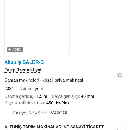
VIDEO
Altun Iş BALER-B
Talep üzerine fiyat
Saman makineleri - köşeli balya makinesi
2024
Durum
yeni
Kapma genişliği
1,5 m
Balya genişliği
46 mm
Kuyruk mili devir hızı
450 dev/dak
Türkiye, NEVŞEHİR/ACIGÖL
ALTUNİŞ TARIM MAKİNALARI VE SANAYİ TİCARET LİMİTED ŞİRKETİ