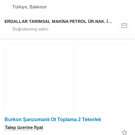
Türkiye, Balıkesir
ERDALLAR TARIMSAL MAKİNA PETROL ÜR.NAK. İNŞ. HAYV. SAN. VE TİC. LTD ŞTİ
Burkon Şanzumanlı Ot Toplama 2 Tekerlek
Talep üzerine fiyat