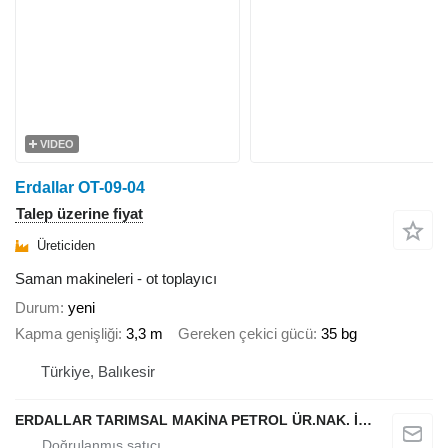
VIDEO
Erdallar OT-09-04
Talep üzerine fiyat
Üreticiden
Saman makineleri - ot toplayıcı
Durum
yeni
Kapma genişliği
3,3 m
Gereken çekici gücü
35 bg
Türkiye, Balıkesir
ERDALLAR TARIMSAL MAKİNA PETROL ÜR.NAK. İNŞ. HAYV. SAN. VE TİC. LTD ŞTİ