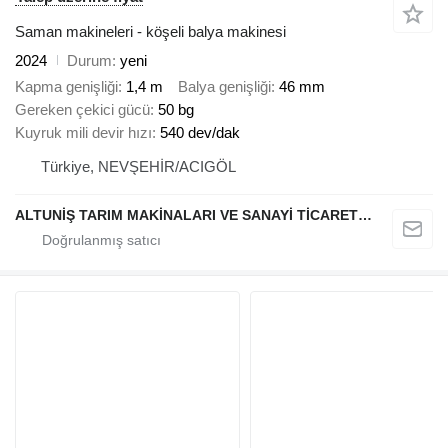
Saman makineleri - köşeli balya makinesi
2024
Durum
yeni
Kapma genişliği
1,4 m
Balya genişliği
46 mm
Gereken çekici gücü
50 bg
Kuyruk mili devir hızı
540 dev/dak
Türkiye, NEVŞEHİR/ACIGÖL
ALTUNİŞ TARIM MAKİNALARI VE SANAYİ TİCARET LİMİTED ŞİRKETİ