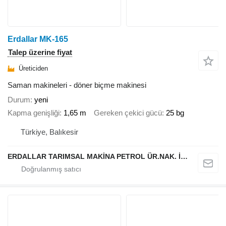
Erdallar MK-165
Talep üzerine fiyat
Üreticiden
Saman makineleri - döner biçme makinesi
Durum
yeni
Kapma genişliği
1,65 m
Gereken çekici gücü
25 bg
Türkiye, Balıkesir
ERDALLAR TARIMSAL MAKİNA PETROL ÜR.NAK. İNŞ. HAYV. SAN. VE TİC. LTD ŞTİ