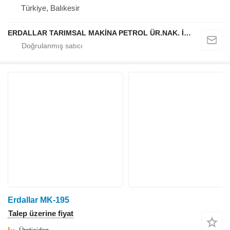
Türkiye, Balıkesir
ERDALLAR TARIMSAL MAKİNA PETROL ÜR.NAK. İNŞ. HAYV. SAN. VE TİC. LTD ŞTİ
Erdallar MK-195
Talep üzerine fiyat