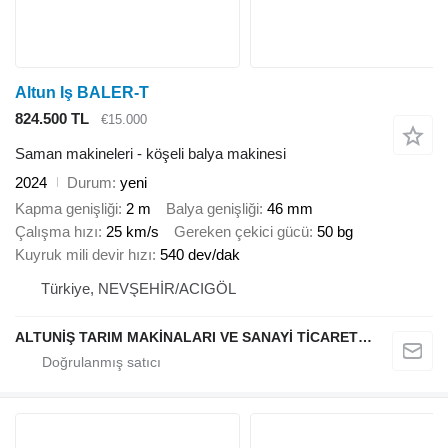
Altun Iş BALER-T
824.500 TL
€15.000
Saman makineleri - köşeli balya makinesi
2024
Durum
yeni
Kapma genişliği
2 m
Balya genişliği
46 mm
Çalışma hızı
25 km/s
Gereken çekici gücü
50 bg
Kuyruk mili devir hızı
540 dev/dak
Türkiye, NEVŞEHİR/ACIGÖL
ALTUNİŞ TARIM MAKİNALARI VE SANAYİ TİCARET LİMİTED ŞİRKETİ