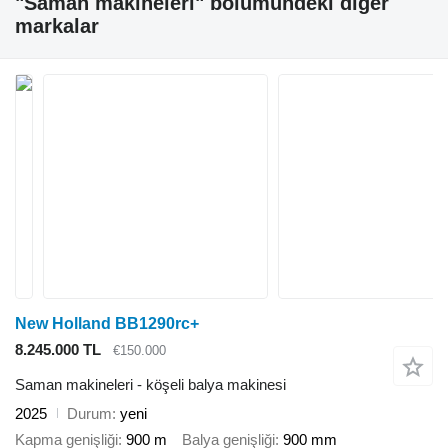
"Saman makineleri" bölümündeki diğer
markalar
New Holland BB1290rc+
8.245.000 TL
€150.000
Saman makineleri - köşeli balya makinesi
2025
Durum
yeni
Kapma genişliği
900 m
Balya genişliği
900 mm