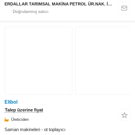
ERDALLAR TARIMSAL MAKİNA PETROL ÜR.NAK. İNŞ. HAYV. SAN. VE TİC. LTD ŞTİ
Elibol
Talep üzerine fiyat
Üreticiden
Saman makineleri - ot toplayıcı