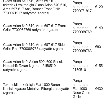
Claas Arion 640-610, Ares 697-617
Parça
tekerlekli traktör için Claas Arion 640-610,
numarası:
€120
Ares 697-617 Atz, Bonnet Front Grille
7700071917
7700071917 radyatör ızgarası
Parça
Claas Arion 640-610, Ares 697-617 Front
numarası:
€140
Grille 7700069769 radyatör ızgarası
7700069769
Parça
Claas Arion 640-610, Ares 697-617 Side
numarası:
€80
Grille Rhs 7700069768 radyatör ızgarası
7700069768
Claas Arion 640, Axion 500, 600 Serisi,
Parça
Hexashift Tavan Izgarası 2150510,
numarası:
€155
radyatör ızgarası
2150510
Parça
Tekerlekli traktör için Fiat 1000 Burun
numarası:
Konisi Izgarası Metal ve Fiberglas radyatör
Fiat 1000
€430
ızgarası
Nose Cone
Grille