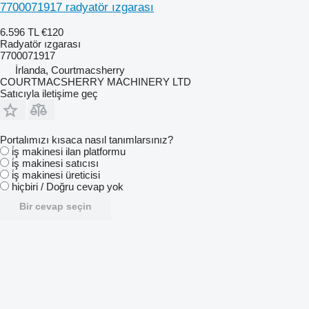
7700071917 radyatör ızgarası
6.596 TL
€120
Radyatör ızgarası
7700071917
İrlanda, Courtmacsherry
COURTMACSHERRY MACHINERY LTD
Satıcıyla iletişime geç
Portalımızı kısaca nasıl tanımlarsınız?
i̇ş makinesi ilan platformu
i̇ş makinesi satıcısı
i̇ş makinesi üreticisi
hiçbiri / Doğru cevap yok
Bir cevap seçin