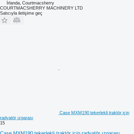
İrlanda, Courtmacsherry
COURTMACSHERRY MACHINERY LTD
Satıcıyla iletişime geç
Case MXM190 tekerlekli traktör için
radyatör ızgarası
15
Case MXM190 tekerlekli traktör için radyatör ızgarası