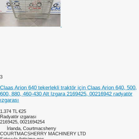
3
Claas Arion 640 tekerlekli traktör için Claas Arion 640, 500,
600, 880, 460-430 Alt Izgara 2169425, 00216942 radyatör
ızgarası
1.374 TL
€25
Radyatör ızgarası
2169425, 0021694254
İrlanda, Courtmacsherry
COURTMACSHERRY MACHINERY LTD
Satıcıyla iletişime geç