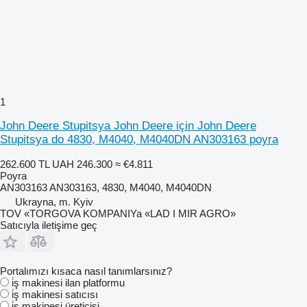
1
John Deere Stupitsya John Deere için John Deere
Stupitsya do 4830, M4040, M4040DN AN303163 poyra
262.600 TL
UAH 246.300
≈ €4.811
Poyra
AN303163 AN303163, 4830, M4040, M4040DN
Ukrayna, m. Kyiv
TOV «TORGOVA KOMPANIYa «LAD I MIR AGRO»
Satıcıyla iletişime geç
Portalımızı kısaca nasıl tanımlarsınız?
i̇ş makinesi ilan platformu
i̇ş makinesi satıcısı
i̇ş makinesi üreticisi