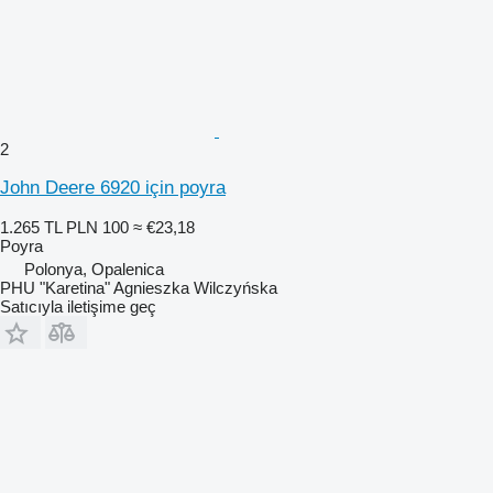
2
John Deere 6920 için poyra
1.265 TL
PLN 100
≈ €23,18
Poyra
Polonya, Opalenica
PHU "Karetina" Agnieszka Wilczyńska
Satıcıyla iletişime geç