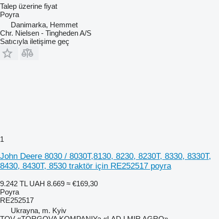
Talep üzerine fiyat
Poyra
Danimarka, Hemmet
Chr. Nielsen - Tingheden A/S
Satıcıyla iletişime geç
1
John Deere 8030 / 8030T,8130, 8230, 8230T, 8330, 8330T,
8430, 8430T, 8530 traktör için RE252517 poyra
9.242 TL
UAH 8.669
≈ €169,30
Poyra
RE252517
Ukrayna, m. Kyiv
TOV «TORGOVA KOMPANIYa «LAD I MIR AGRO»