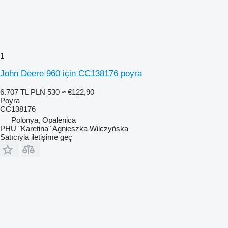
1
John Deere 960 için CC138176 poyra
6.707 TL
PLN 530
≈ €122,90
Poyra
CC138176
Polonya, Opalenica
PHU "Karetina" Agnieszka Wilczyńska
Satıcıyla iletişime geç