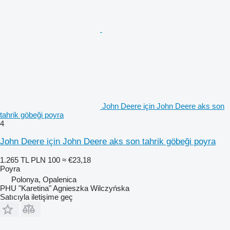
John Deere için John Deere aks son
tahrik göbeği poyra
4
John Deere için John Deere aks son tahrik göbeği poyra
1.265 TL
PLN 100
≈ €23,18
Poyra
Polonya, Opalenica
PHU "Karetina" Agnieszka Wilczyńska
Satıcıyla iletişime geç