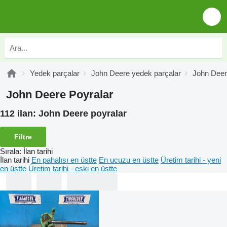
Yedek parçalar
John Deere yedek parçalar
John Deer
John Deere Poyralar
112 ilan:
John Deere poyralar
Filtre
Sırala
:
İlan tarihi
İlan tarihi
En pahalısı en üstte
En ucuzu en üstte
Üretim tarihi - yeni
en üstte
Üretim tarihi - eski en üstte