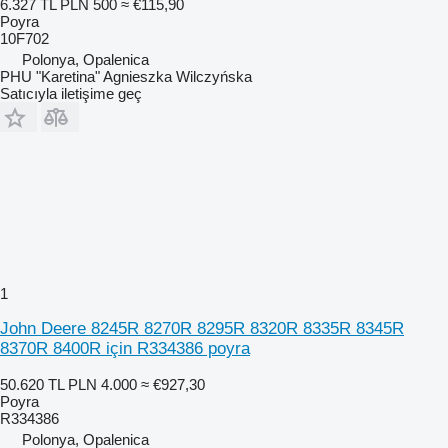
6.327 TL
PLN 500
≈ €115,90
Poyra
10F702
Polonya, Opalenica
PHU "Karetina" Agnieszka Wilczyńska
Satıcıyla iletişime geç
1
John Deere 8245R 8270R 8295R 8320R 8335R 8345R
8370R 8400R için R334386 poyra
50.620 TL
PLN 4.000
≈ €927,30
Poyra
R334386
Polonya, Opalenica