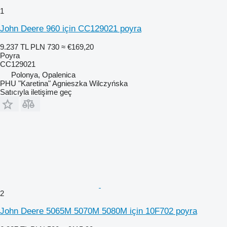
1
John Deere 960 için CC129021 poyra
9.237 TL
PLN 730
≈ €169,20
Poyra
CC129021
Polonya, Opalenica
PHU "Karetina" Agnieszka Wilczyńska
Satıcıyla iletişime geç
2
John Deere 5065M 5070M 5080M için 10F702 poyra