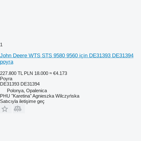
1
John Deere WTS STS 9580 9560 için DE31393 DE31394
poyra
227.800 TL
PLN 18.000
≈ €4.173
Poyra
DE31393 DE31394
Polonya, Opalenica
PHU "Karetina" Agnieszka Wilczyńska
Satıcıyla iletişime geç