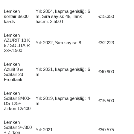
Lemken
Yıl: 2004, kapma genişliği: 6
solitair 9/600
m, Sıra sayısı: 48, Tank
€15.350
ka-ds
hacmi: 2.500 l
Lemken
AZURIT 10 K
Yıl: 2022, Sıra sayısı: 8
€52.223
8 / SOLITAIR
23+/1900
Lemken
Azurit 9 &
Yıl: 2021, kapma genişliği: 6
€40.900
Solitair 23
m
Fronttank
Lemken
Solitair 8/400-
Yıl: 2019, kapma genişliği: 4
€15.500
DS 125+
m
Zirkon 12/400
Lemken
Solitair 9+/300
Yıl: 2021
€50.575
+ Zirkon