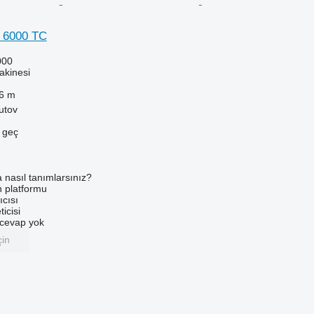
 6000 TC
000
akinesi
6 m
utov
e geç
a nasıl tanımlarsınız?
an platformu
ıcısı
ticisi
u cevap yok
çin