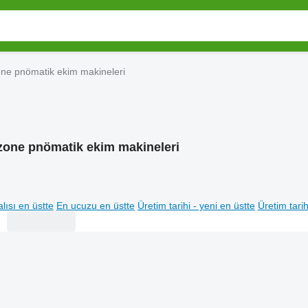
e pnömatik ekim makineleri
one pnömatik ekim makineleri
lısı en üstte
En ucuzu en üstte
Üretim tarihi - yeni en üstte
Üretim tarih