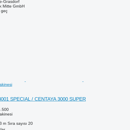
e-Grasdorf
ik Mitte GmbH
e geç
akinesi
3001 SPECIAL / CENTAYA 3000 SUPER
4.500
akinesi
3 m
Sıra sayısı
20
lar