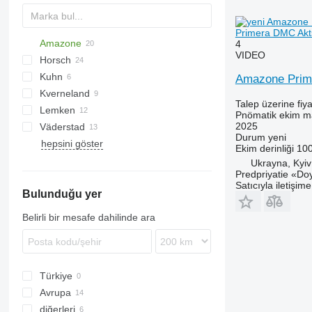
Primera DMC Akts
Amazone
DA
4
VIDEO
Horsch
AD
Double
Green Plains
8
Olimpia
NTA
Kuhn
Cataya
Fargo
Multisem
YP
Avatar
6M
AD-P
Amazone Prime
Kverneland
Centaya
Express
740A
Sitera
Cataya 3000
AD-P 402
Talep üzerine fiya
Lemken
Cirrus
Focus
750
Venta
Accord
Centaya 3000
Pnömatik ekim m
2025
Väderstad
Citan
Maestro
Optima
Azurit
555
NG
Xeos
SPM
ZB
Cirrus 3003 Compact
Durum
yeni
hepsini göster
D-series
Maistro
Solitair
Rapid
Citan 12000
Ekim derinliği
10
KE
Pronto
Zirkon
D9
Ukrayna, Kyiv
Predpriyatie «Do
KG
Serto
Satıcıyla iletişim
Bulunduğu yer
KW
Sprinter
Primera DMC
Belirli bir mesafe dahilinde ara
Türkiye
Avrupa
diğerleri
Almanya