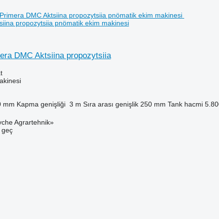
iina propozytsiia pnömatik ekim makinesi
ra DMC Aktsiina propozytsiia
t
akinesi
0 mm
Kapma genişliği
3 m
Sıra arası genişlik
250 mm
Tank hacmi
5.80
yche Agrartehnik»
e geç