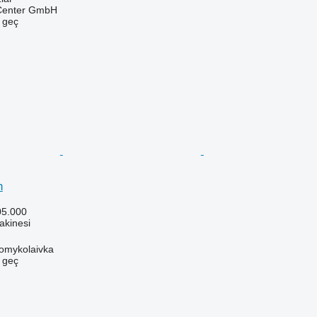
 Center GmbH
e geç
n
05.000
akinesi
omykolaivka
e geç