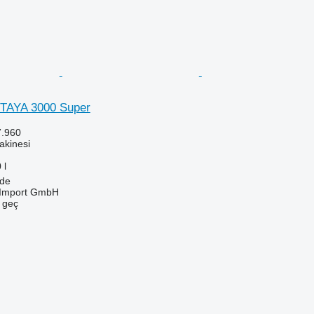
TAYA 3000 Super
7.960
akinesi
 l
de
t-Import GmbH
e geç