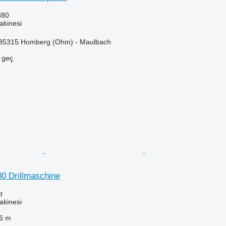
880
akinesi
35315 Homberg (Ohm) - Maulbach
e geç
0 Drillmaschine
t
akinesi
6 m