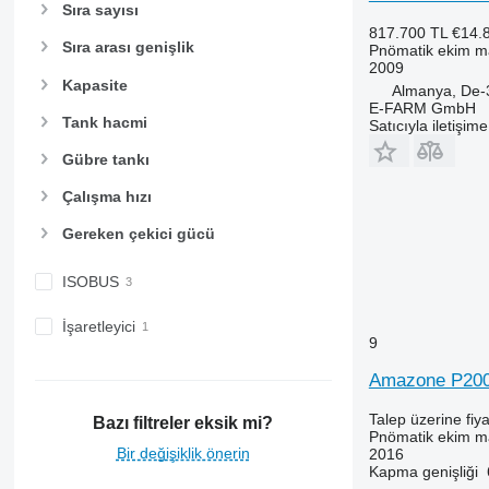
Sıra sayısı
817.700 TL
€14.
Sıra arası genişlik
Pnömatik ekim m
2009
Kapasite
Almanya, De-
E-FARM GmbH
Tank hacmi
Satıcıyla iletişim
Gübre tankı
Çalışma hızı
Gereken çekici gücü
ISOBUS
İşaretleyici
9
Amazone P200
Talep üzerine fiya
Bazı filtreler eksik mi?
Pnömatik ekim m
Bir değişiklik önerin
2016
Kapma genişliği