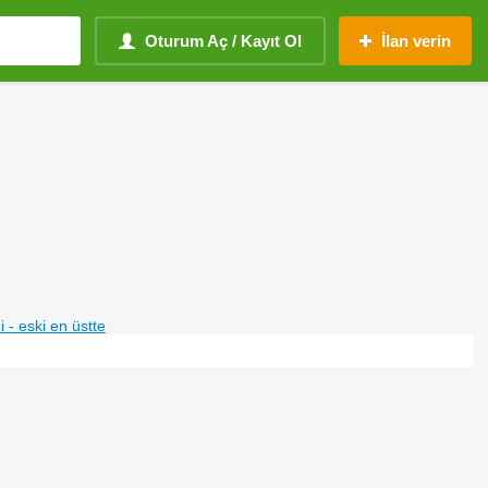
Oturum Aç / Kayıt Ol
İlan verin
i - eski en üstte