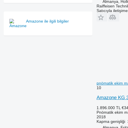
Almanya, Holl
Raiffeisen Techn
Satıcıyla iletişim
Amazone ile ilgili bilgiler
pnömatik ekim m
10
Amazone KG 
1.896.000 TL
€3
Pnömatik ekim m
2018
Kapma genişliği
Almanya, Fritz