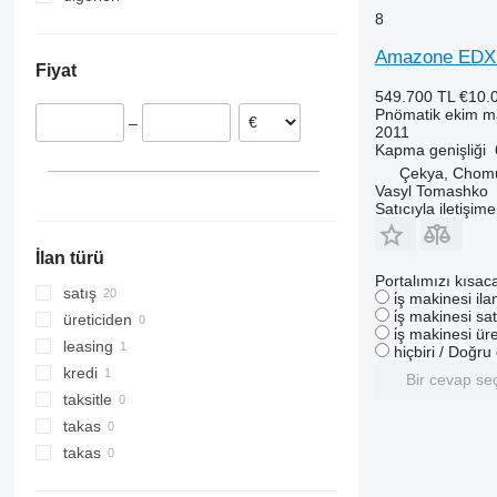
8
Çekya
Ukrayna
Litvanya
Amazone EDX
Fiyat
Letonya
549.700 TL
€10.
Avusturya
Pnömatik ekim m
–
2011
Kapma genişliği
Çekya, Chom
Vasyl Tomashko
Satıcıyla iletişim
İlan türü
Portalımızı kısac
satış
i̇ş makinesi il
i̇ş makinesi sat
üreticiden
i̇ş makinesi üre
leasing
hiçbiri / Doğr
kredi
Bir cevap se
taksitle
takas
takas