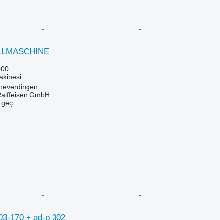
LLMASCHINE
000
akinesi
neverdingen
Raiffeisen GmbH
e geç
3-170 + ad-p 302