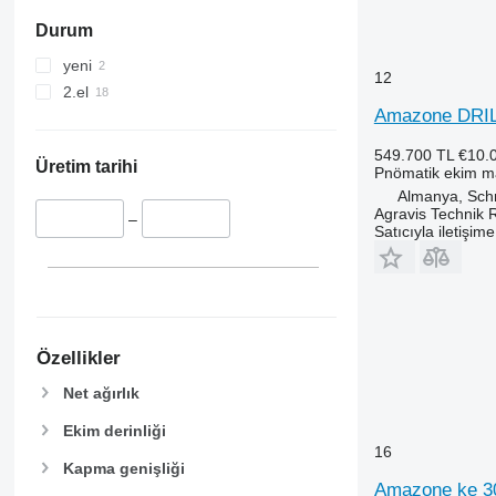
Durum
yeni
12
2.el
Amazone DRI
549.700 TL
€10.
Üretim tarihi
Pnömatik ekim m
Almanya, Sch
Agravis Technik 
–
Satıcıyla iletişim
Özellikler
Net ağırlık
Ekim derinliği
16
Kapma genişliği
Amazone ke 30