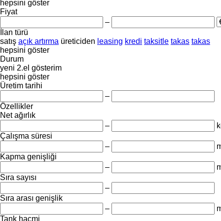
hepsini göster
Fiyat
–
İlan türü
satış
açık artırma
üreticiden
leasing
kredi
taksitle
takas
takas
hepsini göster
Durum
yeni
2.el
gösterim
hepsini göster
Üretim tarihi
–
Özellikler
Net ağırlık
–
k
Çalışma süresi
–
m
Kapma genişliği
–
Sıra sayısı
–
Sıra arası genişlik
–
Tank hacmi