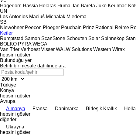
VL
Hagedorn
Hassia
Holaras
Huma
Jan Bareła
Juko
Keulmac
Kot
UN
Los Antonios
Maciuś
Michalak
Miedema
SB
Niewöhner
Peecon
Ploeger
Pouchain
Prinz
Rational
Reime
Ro
Keiler
Rumptstad
Samon
ScanStone
Schouten
Solar
Spinnekop
Sta
BOLKO
PYRA
WEGA
Van Trier
Verhoest
Visser
WALW Solutions
Western
Wirax
hepsini göster
Bulunduğu yer
Belirli bir mesafe dahilinde ara
Türkiye
Konya
hepsini göster
Avrupa
Almanya
Fransa
Danimarka
Birleşik Krallık
Holl
hepsini göster
diğerleri
Ukrayna
hepsini göster