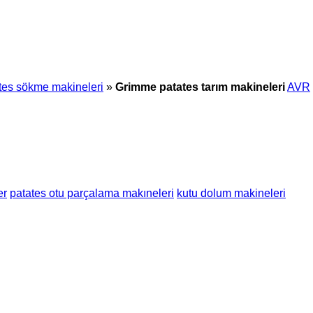
tes sökme makineleri
»
Grimme patates tarım makineleri
AVR
er
patates otu parçalama makıneleri
kutu dolum makineleri