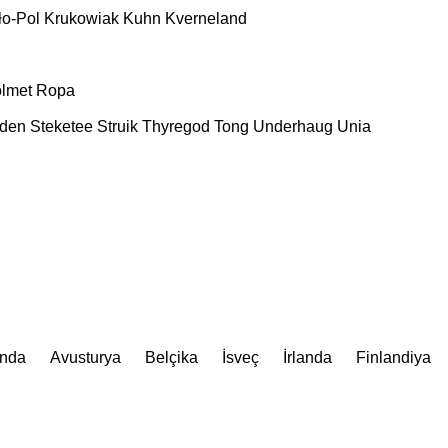
ło-Pol
Krukowiak
Kuhn
Kverneland
lmet
Ropa
nden
Steketee
Struik
Thyregod
Tong
Underhaug
Unia
anda
Avusturya
Belçika
İsveç
İrlanda
Finlandiya