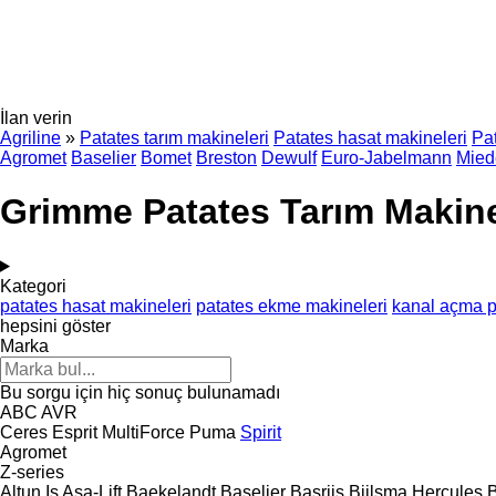
İlan verin
Agriline
»
Patates tarım makineleri
Patates hasat makineleri
Pa
Agromet
Baselier
Bomet
Breston
Dewulf
Euro-Jabelmann
Mie
Grimme Patates Tarım Makine
Kategori
patates hasat makineleri
patates ekme makineleri
kanal açma pu
hepsini göster
Marka
Bu sorgu için hiç sonuç bulunamadı
ABC
AVR
Ceres
Esprit
MultiForce
Puma
Spirit
Agromet
Z-series
Altun Iş
Asa-Lift
Baekelandt
Baselier
Basrijs
Bijlsma Hercules