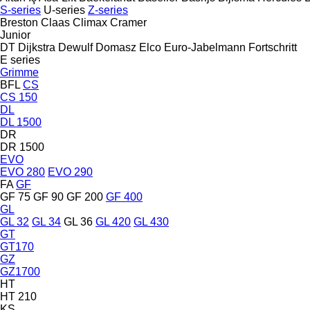
S-series
U-series
Z-series
Breston
Claas
Climax
Cramer
Junior
DT Dijkstra
Dewulf
Domasz
Elco
Euro-Jabelmann
Fortschritt
E series
Grimme
BFL
CS
CS 150
DL
DL 1500
DR
DR 1500
EVO
EVO 280
EVO 290
FA
GF
GF 75
GF 90
GF 200
GF 400
GL
GL 32
GL 34
GL 36
GL 420
GL 430
GT
GT170
GZ
GZ1700
HT
HT 210
KS