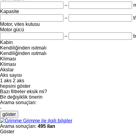
–
m
Kapasite
–
t
Motor, vites kutusu
Motor gücü
–
b
Kabin
Kendiliğinden ısıtmalı
Kendiliğinden ısıtmalı
Kliması
Kliması
Akslar
Aks sayısı
1 aks
2 aks
hepsini göster
Bazı filtreler eksik mi?
Bir değişiklik önerin
Arama sonuçları:
-
göster
Grimme ile ilgili bilgiler
Arama sonuçları:
495 ilan
Göster