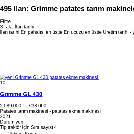
495 ilan:
Grimme patates tarım makinel
Filtre
Sırala
:
İlan tarihi
İlan tarihi
En pahalısı en üstte
En ucuzu en üstte
Üretim tarihi -
10
Grimme GL 430
2.089.000 TL
€38.000
Patates tarım makinesi - patates ekme makinesi
2021
Durum
yeni
Tip
traktör için
Sıra sayısı
4
Türkiye, Konya