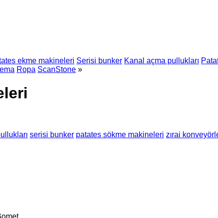
tates ekme makineleri
Serisi bunker
Kanal açma pullukları
Pata
dema
Ropa
ScanStone
»
leri
llukları
serisi bunker
patates sökme makineleri
zırai konveyörl
Bomet