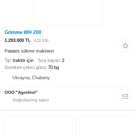
Grimme WH 200
1.293.000 TL
€23.530
Patates sökme makinesi
Tip
traktör için
Sıra sayısı
2
Gereken çekici gücü
70 bg
Ukrayna, Chabany
OOO "Agrolinii"