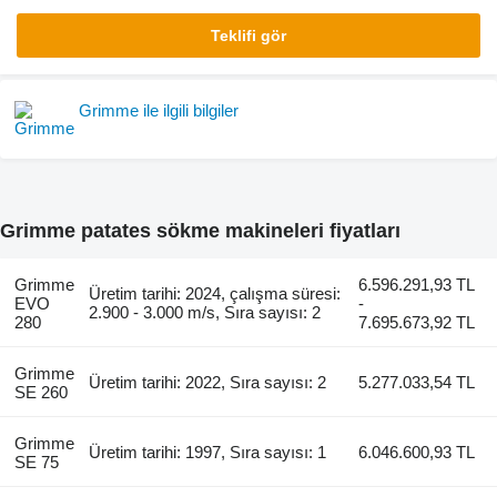
Teklifi gör
Grimme ile ilgili bilgiler
Grimme patates sökme makineleri fiyatları
Grimme
6.596.291,93 TL
Üretim tarihi: 2024, çalışma süresi:
EVO
-
2.900 - 3.000 m/s, Sıra sayısı: 2
280
7.695.673,92 TL
Grimme
Üretim tarihi: 2022, Sıra sayısı: 2
5.277.033,54 TL
SE 260
Grimme
Üretim tarihi: 1997, Sıra sayısı: 1
6.046.600,93 TL
SE 75