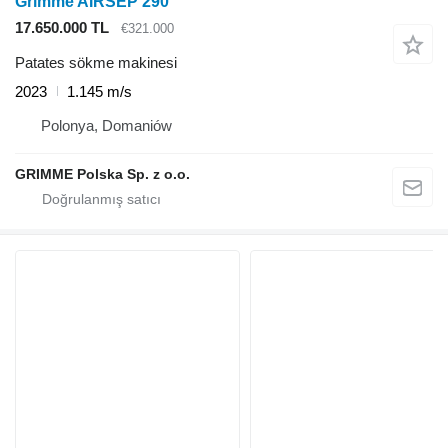
Grimme AIRSEP 290
17.650.000 TL
€321.000
Patates sökme makinesi
2023
1.145 m/s
Polonya, Domaniów
GRIMME Polska Sp. z o.o.