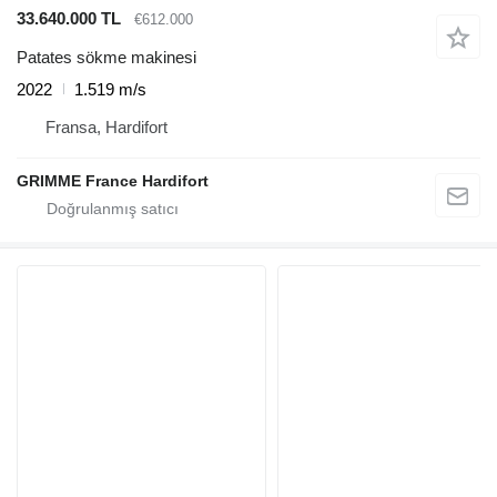
33.640.000 TL
€612.000
Patates sökme makinesi
2022
1.519 m/s
Fransa, Hardifort
GRIMME France Hardifort