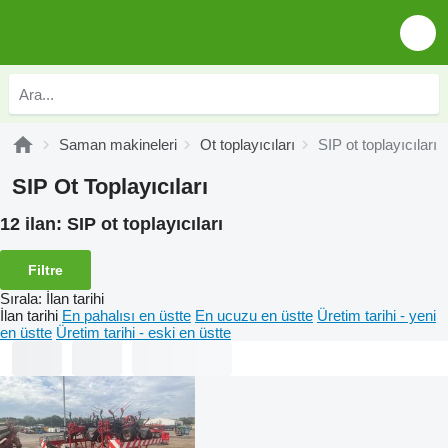
Saman makineleri
Ot toplayıcıları
SIP ot toplayıcıları
SIP Ot Toplayıcıları
12 ilan:
SIP ot toplayıcıları
Filtre
Sırala
:
İlan tarihi
İlan tarihi
En pahalısı en üstte
En ucuzu en üstte
Üretim tarihi - yeni
en üstte
Üretim tarihi - eski en üstte