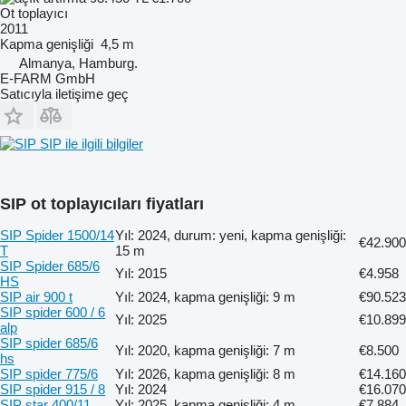
Ot toplayıcı
2011
Kapma genişliği
4,5 m
Almanya, Hamburg.
E-FARM GmbH
Satıcıyla iletişime geç
SIP ile ilgili bilgiler
SIP ot toplayıcıları fiyatları
SIP Spider 1500/14
Yıl: 2024, durum: yeni, kapma genişliği:
€42.900
T
15 m
SIP Spider 685/6
Yıl: 2015
€4.958
HS
SIP air 900 t
Yıl: 2024, kapma genişliği: 9 m
€90.523
SIP spider 600 / 6
Yıl: 2025
€10.899
alp
SIP spider 685/6
Yıl: 2020, kapma genişliği: 7 m
€8.500
hs
SIP spider 775/6
Yıl: 2026, kapma genişliği: 8 m
€14.160
SIP spider 915 / 8
Yıl: 2024
€16.070
SIP star 400/11
Yıl: 2025, kapma genişliği: 4 m
€7.884