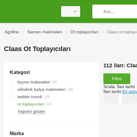
Agriline
Saman makineleri
Ot toplayıcıları
Claas ot toplayı
Claas Ot Toplayıcıları
112 ilan:
Claa
Kategori
Filtre
biçme makineleri
Sırala
:
İlan tarihi
silindirik balya makineleri
döner biçme makineleri
İlan tarihi
En paha
tedder tırmık
çayır biçme makineleri
ot toplayıcıları
kendi yürür çayır biçme makineleri
hepsini göster
Marka