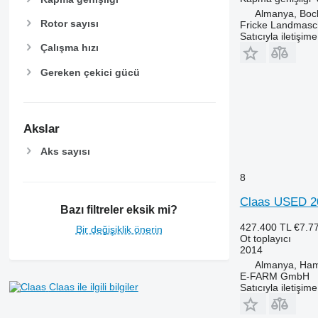
Almanya, Boc
Rotor sayısı
Fricke Landmas
Satıcıyla iletişim
Çalışma hızı
Gereken çekici gücü
Akslar
Aks sayısı
8
Claas USED 2
Bazı filtreler eksik mi?
427.400 TL
€7.7
Bir değişiklik önerin
Ot toplayıcı
2014
Almanya, Ha
E-FARM GmbH
Claas ile ilgili bilgiler
Satıcıyla iletişim