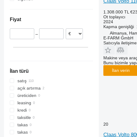
Claas volto 11
Avusturya
Ukrayna
1.308.000 TL
€2
Fransa
Ot toplayıcı
Fiyat
İsveç
2024
Kapma genişliği
Norveç
Almanya, Ha
–
Hollanda
E-FARM GmbH
Satıcıyla iletişim
Slovakya
İtalya
Makine veya araç
Bunu bizimle yapab
İlan verin
İlan türü
satış
açık artırma
üreticiden
leasing
kredi
taksitle
20
takas
takas
Claas Volto 80