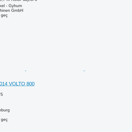
kel - Gyhum
chinen GmbH
e geç
014 VOLTO 800
75
mburg
e geç