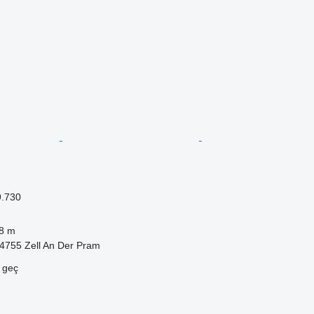
9.730
8 m
-4755 Zell An Der Pram
e geç