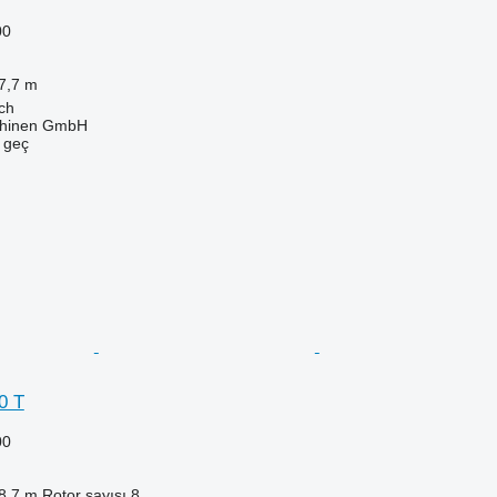
00
7,7 m
ch
hinen GmbH
e geç
0 T
00
8,7 m
Rotor sayısı
8