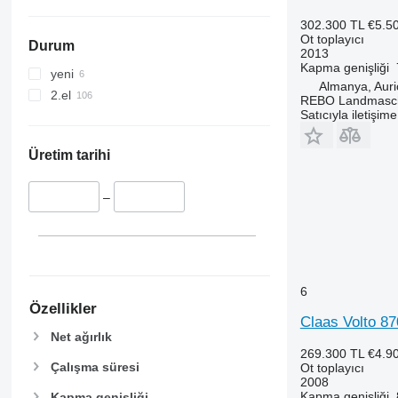
302.300 TL
€5.5
Ot toplayıcı
Durum
2013
Kapma genişliği
yeni
Almanya, Auri
2.el
REBO Landmasc
Satıcıyla iletişim
Üretim tarihi
–
6
Özellikler
Claas Volto 87
Net ağırlık
269.300 TL
€4.9
Çalışma süresi
Ot toplayıcı
2008
Kapma genişliği
Kapma genişliği