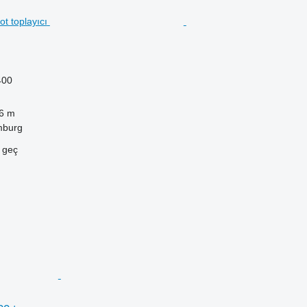
400
6 m
mburg
e geç