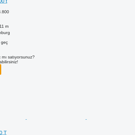
00 t
3.800
11 m
mburg
e geç
 mı satıyorsunuz?
ilirsiniz!
0 T