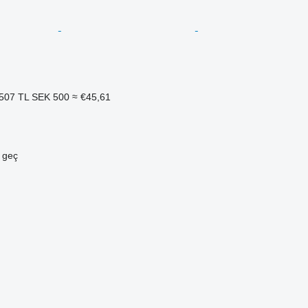
507 TL
SEK 500
≈ €45,61
e geç