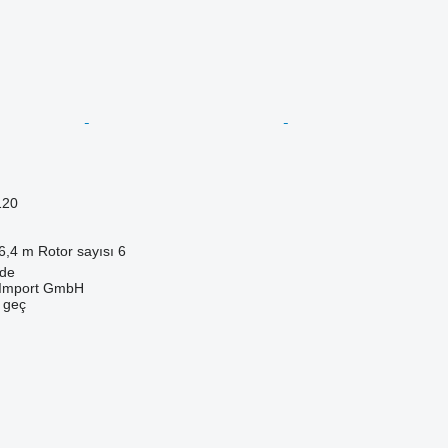
120
6,4 m
Rotor sayısı
6
de
t-Import GmbH
e geç