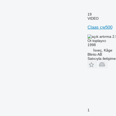
19
VIDEO
Claas cw500
2.
Ot toplayıcı
1998
İsveç, Kåge
Blinto AB
Satıcıyla iletişim
1