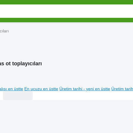
cıları
s ot toplayıcıları
lısı en üstte
En ucuzu en üstte
Üretim tarihi - yeni en üstte
Üretim tarih