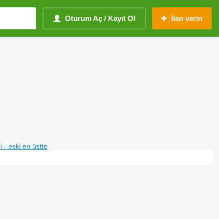
Oturum Aç / Kayıt Ol
İlan verin
i - eski en üstte