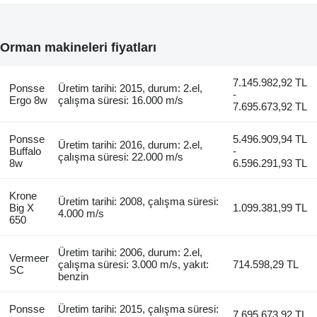
Orman makineleri fiyatları
7.145.982,92 TL
Ponsse
Üretim tarihi: 2015, durum: 2.el,
-
Ergo 8w
çalışma süresi: 16.000 m/s
7.695.673,92 TL
Ponsse
5.496.909,94 TL
Üretim tarihi: 2016, durum: 2.el,
Buffalo
-
çalışma süresi: 22.000 m/s
8w
6.596.291,93 TL
Krone
Üretim tarihi: 2008, çalışma süresi:
Big X
1.099.381,99 TL
4.000 m/s
650
Üretim tarihi: 2006, durum: 2.el,
Vermeer
çalışma süresi: 3.000 m/s, yakıt:
714.598,29 TL
SC
benzin
Ponsse
Üretim tarihi: 2015, çalışma süresi:
7.695.673,92 TL