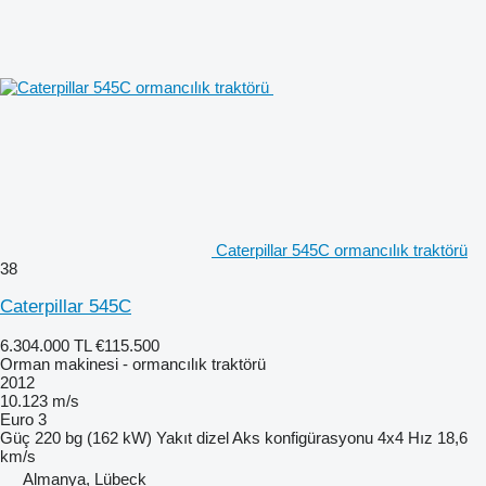
Caterpillar 545C ormancılık traktörü
38
Caterpillar 545C
6.304.000 TL
€115.500
Orman makinesi - ormancılık traktörü
2012
10.123 m/s
Euro 3
Güç
220 bg (162 kW)
Yakıt
dizel
Aks konfigürasyonu
4x4
Hız
18,6
km/s
Almanya, Lübeck