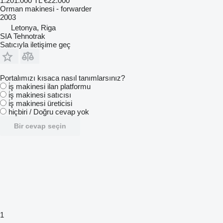
1.201.000 TL
€22.000
Orman makinesi - forwarder
2003
Letonya, Riga
SIA Tehnotrak
Satıcıyla iletişime geç
Portalımızı kısaca nasıl tanımlarsınız?
i̇ş makinesi ilan platformu
i̇ş makinesi satıcısı
i̇ş makinesi üreticisi
hiçbiri / Doğru cevap yok
Bir cevap seçin
1