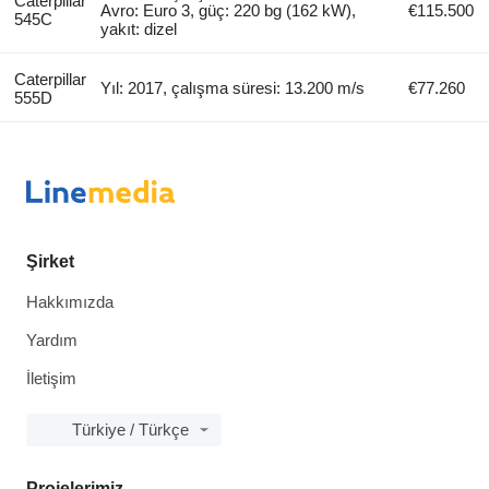
Caterpillar
Avro: Euro 3, güç: 220 bg (162 kW),
€115.500
545C
yakıt: dizel
Caterpillar
Yıl: 2017, çalışma süresi: 13.200 m/s
€77.260
555D
Şirket
Hakkımızda
Yardım
İletişim
Türkiye / Türkçe
Projelerimiz