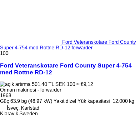
Ford Veteranskotare Ford County
Super 4-754 med Rottne RD-12 forwarder
100
Ford Veteranskotare Ford County Super 4-754
med Rottne RD-12
501,40 TL
SEK 100
≈ €9,12
Orman makinesi - forwarder
1968
Güç
63.9 bg (46.97 kW)
Yakıt
dizel
Yük kapasitesi
12.000 kg
İsveç, Karlstad
Klaravik Sweden