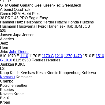
ST
TR
GTM
Galen
Garland
Geel
Green-Tec
GreenMech
Arborist
QuadTrak
Gremo
HSM
Hakki Pilke
38 PRO
43 PRO
Eagle
Easy
Hammer
Hatz
Heizohack
Herder
Hitachi
Honda
Hultdins
Husmann
Husqvarna
Hypro
Häner
Iseki
Itab
JBM
JCB
525
Jansen
Japa
Jensen
A-series
Jenz
Hem
Jirbo
John Deere
810
1070 E
1110
1170 E
1170 G
1210
1270
1470
1510 E
1510
G
1910
6115
6930
F-series
H-series
Junkkari
KBKC
LS
Kaup
Kellfri
Kershaw
Kesla
Kinetic
Kloppenburg
Kohlswa
Komatsu
Komptech
Crambo
Kotschenreuther
K-series
Kovaco
Krone
Big X
Krpan