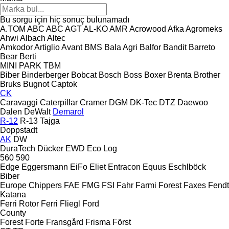
Bu sorgu için hiç sonuç bulunamadı
A.TOM
ABC
ABC
AGT
AL-KO
AMR
Acrowood
Afka
Agromeks
Ahwi
Albach
Altec
Amkodor
Artiglio
Avant
BMS
Bala Agri
Balfor
Bandit
Barreto
Bear
Berti
MINI
PARK
TBM
Biber
Binderberger
Bobcat
Bosch
Boss
Boxer
Brenta
Brother
Bruks
Bugnot
Captok
CK
Caravaggi
Caterpillar
Cramer
DGM
DK-Tec
DTZ
Daewoo
Dalen
DeWalt
Demarol
R-12
R-13
Tajga
Doppstadt
AK
DW
DuraTech
Dücker
EWD
Eco Log
560
590
Edge
Eggersmann
EiFo
Eliet
Entracon
Equus
Eschlböck
Biber
Europe Chippers
FAE
FMG
FSI
Fahr
Farmi Forest
Faxes
Fendt
Katana
Ferri Rotor
Ferri
Fliegl
Ford
County
Forest
Forte
Fransgård
Frisma
Först