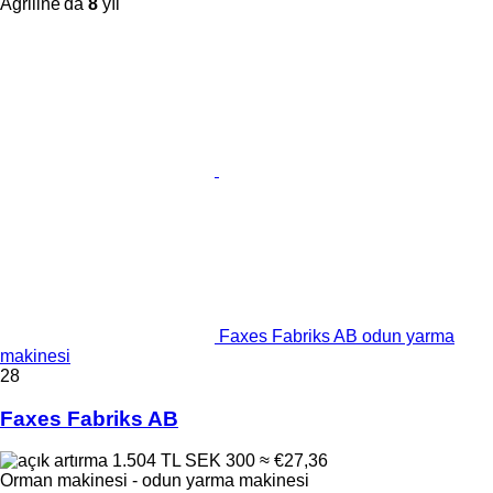
Agriline'da
8
yıl
Faxes Fabriks AB odun yarma
makinesi
28
Faxes Fabriks AB
1.504 TL
SEK 300
≈ €27,36
Orman makinesi - odun yarma makinesi