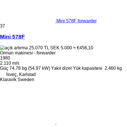
Mini 578F forwarder
37
Mini 578F
25.070 TL
SEK 5.000
≈ €456,10
Orman makinesi - forwarder
1980
2.110 m/s
Güç
74.78 bg (54.97 kW)
Yakıt
dizel
Yük kapasitesi
2.460 kg
İsveç, Karlstad
Klaravik Sweden