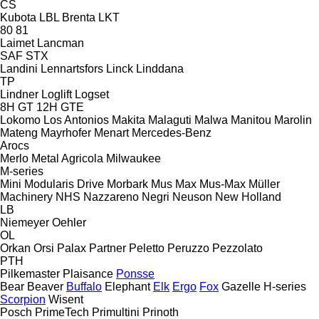
CS
Kubota
LBL Brenta
LKT
80
81
Laimet
Lancman
SAF
STX
Landini
Lennartsfors
Linck
Linddana
TP
Lindner
Loglift
Logset
8H GT
12H GTE
Lokomo
Los Antonios
Makita
Malaguti
Malwa
Manitou
Marolin
Mateng
Mayrhofer
Menart
Mercedes-Benz
Arocs
Merlo
Metal Agricola
Milwaukee
M-series
Mini
Modularis Drive
Morbark
Mus Max
Mus-Max
Müller
Machinery
NHS
Nazzareno
Negri
Neuson
New Holland
LB
Niemeyer
Oehler
OL
Orkan
Orsi
Palax
Partner
Peletto
Peruzzo
Pezzolato
PTH
Pilkemaster
Plaisance
Ponsse
Bear
Beaver
Buffalo
Elephant
Elk
Ergo
Fox
Gazelle
H-series
Scorpion
Wisent
Posch
PrimeTech
Primultini
Prinoth