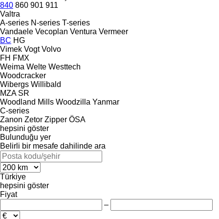
840
860
901
911
Valtra
A-series
N-series
T-series
Vandaele
Vecoplan
Ventura
Vermeer
BC
HG
Vimek
Vogt
Volvo
FH
FMX
Weima
Welte
Westtech
Woodcracker
Wibergs
Willibald
MZA
SR
Woodland Mills
Woodzilla
Yanmar
C-series
Zanon
Zetor
Zipper
ÖSA
hepsini göster
Bulunduğu yer
Belirli bir mesafe dahilinde ara
Türkiye
hepsini göster
Fiyat
–