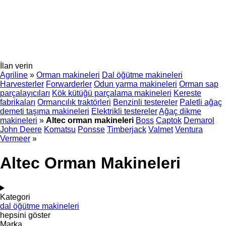
İlan verin
Agriline
»
Orman makineleri
Dal öğütme makineleri
Harvesterler
Forwarderler
Odun yarma makineleri
Orman sap
parçalayıcıları
Kök kütüğü parçalama makineleri
Kereste
fabrikaları
Ormancılık traktörleri
Benzinli testereler
Paletli ağaç
demeti taşıma makineleri
Elektrikli testereler
Ağaç dikme
makineleri
»
Altec orman makineleri
Boss
Captok
Demarol
John Deere
Komatsu
Ponsse
Timberjack
Valmet
Ventura
Vermeer
»
Altec Orman Makineleri
Kategori
dal öğütme makineleri
hepsini göster
Marka