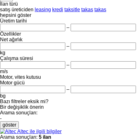
İlan türü
satış
üreticiden
leasing
kredi
taksitle
takas
takas
hepsini göster
Üretim tarihi
–
Özellikler
Net ağırlık
–
kg
Çalışma süresi
–
m/s
Motor, vites kutusu
Motor gücü
–
bg
Bazı filtreler eksik mi?
Bir değişiklik önerin
Arama sonuçları:
-
göster
Altec ile ilgili bilgiler
Arama sonuçları:
5 ilan