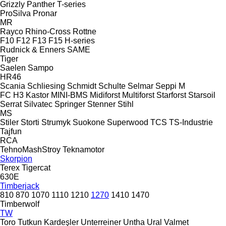
Grizzly
Panther
T-series
ProSilva
Pronar
MR
Rayco
Rhino-Cross
Rottne
F10
F12
F13
F15
H-series
Rudnick & Enners
SAME
Tiger
Saelen
Sampo
HR46
Scania
Schliesing
Schmidt
Schulte
Selmar
Seppi M
FC
H3
Kastor
MINI-BMS
Midiforst
Multiforst
Starforst
Starsoil
Serrat
Silvatec
Springer
Stenner
Stihl
MS
Stiler
Storti
Strumyk
Suokone
Superwood
TCS
TS-Industrie
Tajfun
RCA
TehnoMashStroy
Teknamotor
Skorpion
Terex
Tigercat
630E
Timberjack
810
870
1070
1110
1210
1270
1410
1470
Timberwolf
TW
Toro
Tutkun Kardeşler
Unterreiner
Untha
Ural
Valmet