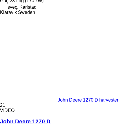
Güç
231 bg (170 kW)
İsveç, Karlstad
Klaravik Sweden
John Deere 1270 D harvester
21
VIDEO
John Deere 1270 D