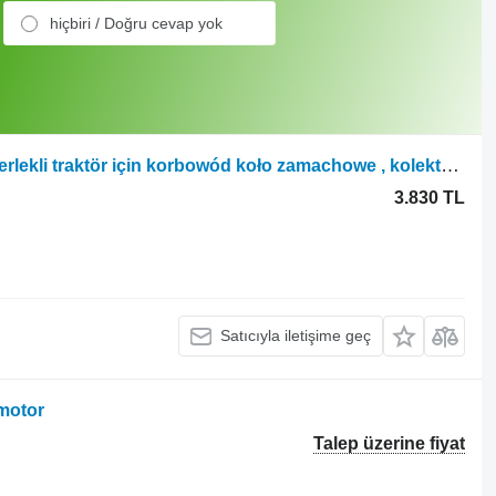
hiçbiri / Doğru cevap yok
Massey Ferguson Fiat 780dt 8045 tekerlekli traktör için korbowód koło zamachowe , kolektor wydechowy Fiat 780dt Fiat 8045 bağlantı çubuğu volan egzoz manifoldu
3.830 TL
Satıcıyla iletişime geç
 motor
Talep üzerine fiyat