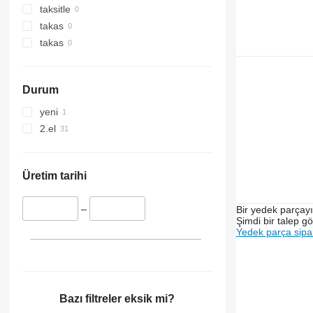
6090
taksitle
6100
takas
6115
takas
6120
6135
Durum
6140
6145
yeni
6170
2.el
6200
6210
6215
Üretim tarihi
6220
6230
–
Bir yedek parçay
Şimdi bir talep g
6300
Yedek parça sipar
6310
6320
6400
6410
Bazı filtreler eksik mi?
6506