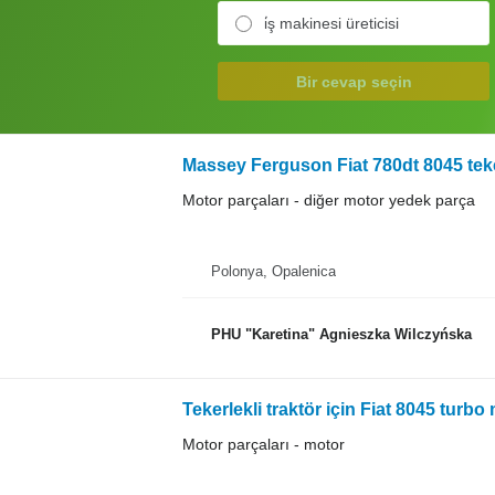
i̇ş makinesi üreticisi
Bir cevap seçin
Motor parçaları - diğer motor yedek parça
Polonya, Opalenica
PHU "Karetina" Agnieszka Wilczyńska
Tekerlekli traktör için Fiat 8045 turbo
Motor parçaları - motor