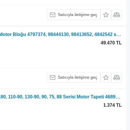
Satıcıyla iletişime geç
Tekerlekli traktör için Fiat F130, F140 Motor Bloğu 4797374, 98444130, 98413652, 4842542 silindir bloğu
49.470 TL
Satıcıyla iletişime geç
Ford 1180 tekerlekli traktör için Fiat 1180, 110-90, 130-90, 90, 75, 88 Serisi Motor Tapeti 4689881
1.374 TL