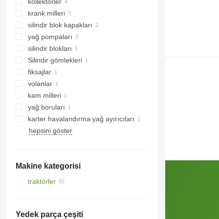
kollektörler
krank milleri
silindir blok kapakları
yağ pompaları
silindir blokları
Silindir gömlekleri
fiksajlar
volanlar
kam milleri
yağ boruları
karter havalandırma yağ ayırıcıları
hepsini göster
Makine kategorisi
traktörler
mini traktörler
tekerlekli traktörler
Yedek parça çeşiti