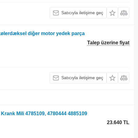
Satıcıyla iletişime geç
t kølerdæksel diğer motor yedek parça
Talep üzerine fiyat
Satıcıyla iletişime geç
or Krank Mili 4785109, 4780444 4885109
23.640 TL