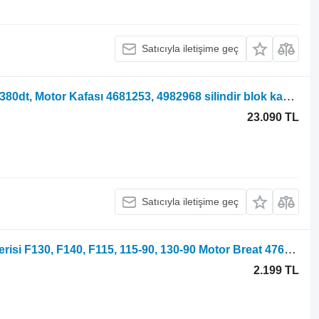
Satıcıyla iletişime geç
1380 tekerlekli traktör için Fiat 1380, 1380dt, Motor Kafası 4681253, 4982968 silindir blok kapağı
23.090 TL
Satıcıyla iletişime geç
Tekerlekli traktör için Fiat F, F Dt, 90 Serisi F130, F140, F115, 115-90, 130-90 Motor Breat 4769877
2.199 TL