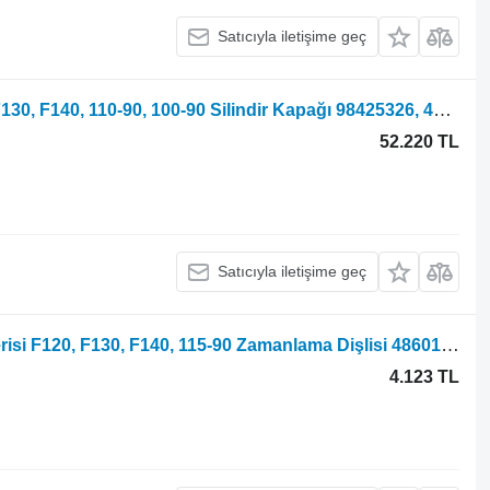
Satıcıyla iletişime geç
Tekerlekli traktör için Fiat F, F Dt, 90, F130, F140, 110-90, 100-90 Silindir Kapağı 98425326, 4846588 silindir blok kapağı
52.220 TL
Satıcıyla iletişime geç
Tekerlekli traktör için Fiat F, Fdt, 90 Serisi F120, F130, F140, 115-90 Zamanlama Dişlisi 4860175
4.123 TL