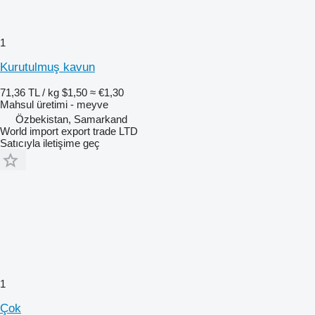
1
Kurutulmuş kavun
71,36 TL / kg
$1,50
≈ €1,30
Mahsul üretimi - meyve
Özbekistan, Samarkand
World import export trade LTD
Satıcıyla iletişime geç
1
Çok