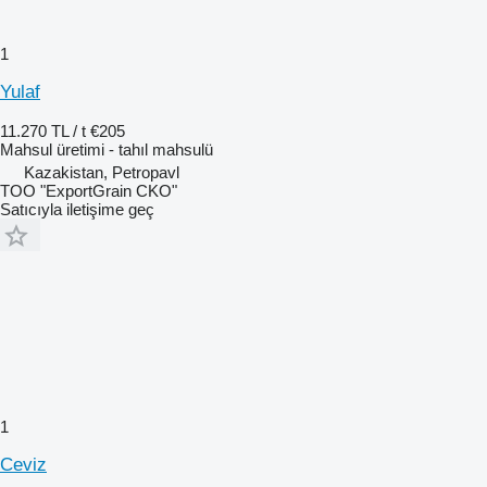
1
Yulaf
11.270 TL / t
€205
Mahsul üretimi - tahıl mahsulü
Kazakistan, Petropavl
TOO "ExportGrain CKO"
Satıcıyla iletişime geç
1
Ceviz