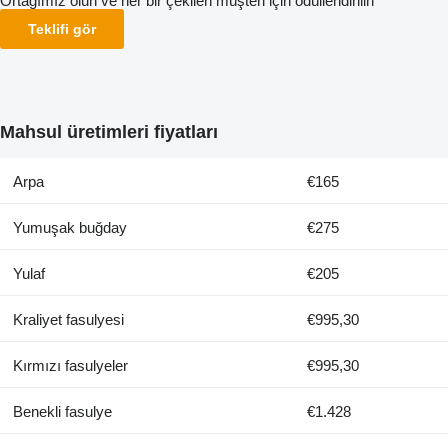
Ortağımız olun ve her bir çekilen müşteri için ödüllendirilin
Teklifi gör
Mahsul üretimleri fiyatları
Arpa
€165
Yumuşak buğday
€275
Yulaf
€205
Kraliyet fasulyesi
€995,30
Kırmızı fasulyeler
€995,30
Benekli fasulye
€1.428