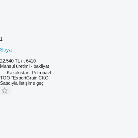
1
Soya
22.540 TL / t
€410
Mahsul üretimi - bakliyat
Kazakistan, Petropavl
TOO "ExportGrain CKO"
Satıcıyla iletişime geç