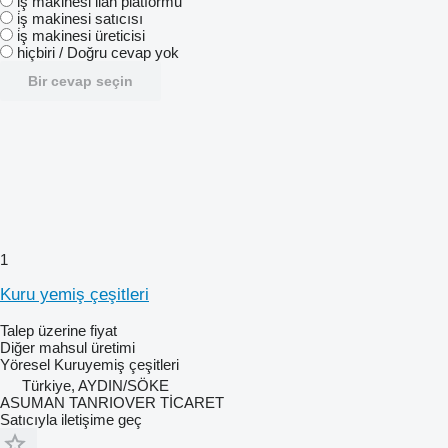
i̇ş makinesi ilan platformu
i̇ş makinesi satıcısı
i̇ş makinesi üreticisi
hiçbiri / Doğru cevap yok
Bir cevap seçin
1
Kuru yemiş çeşitleri
Talep üzerine fiyat
Diğer mahsul üretimi
Yöresel Kuruyemiş çeşitleri
Türkiye, AYDIN/SÖKE
ASUMAN TANRIOVER TİCARET
Satıcıyla iletişime geç