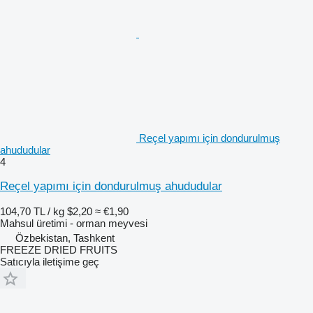
Reçel yapımı için dondurulmuş
ahududular
4
Reçel yapımı için dondurulmuş ahududular
104,70 TL / kg
$2,20
≈ €1,90
Mahsul üretimi - orman meyvesi
Özbekistan, Tashkent
FREEZE DRIED FRUITS
Satıcıyla iletişime geç