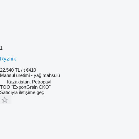
1
Ryzhik
22.540 TL / t
€410
Mahsul üretimi - yağ mahsulü
Kazakistan, Petropavl
TOO "ExportGrain CKO"
Satıcıyla iletişime geç