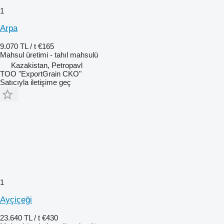
1
Arpa
9.070 TL / t
€165
Mahsul üretimi - tahıl mahsulü
Kazakistan, Petropavl
TOO "ExportGrain CKO"
Satıcıyla iletişime geç
1
Ayçiçeği
23.640 TL / t
€430