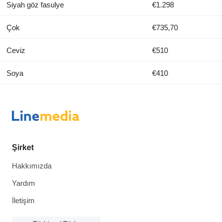
Siyah göz fasulye
€1.298
Çok
€735,70
Ceviz
€510
Soya
€410
Şirket
Hakkımızda
Yardım
İletişim