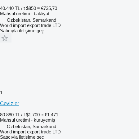
40.440 TL / t
$850
≈ €735,70
Mahsul üretimi - bakliyat
Özbekistan, Samarkand
World import export trade LTD
Satıcıyla iletişime geç
1
Cevizler
80.880 TL / t
$1.700
≈ €1.471
Mahsul üretimi - kuruyemiş
Özbekistan, Samarkand
World import export trade LTD
Satıcıyla iletişime geç