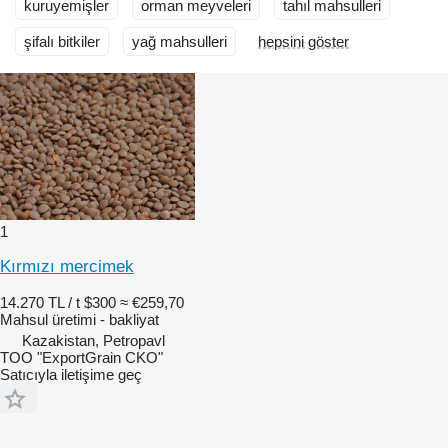
kuruyemişler
orman meyveleri
tahıl mahsulleri
şifalı bitkiler
yağ mahsulleri
hepsini göster
1
Kırmızı mercimek
14.270 TL / t
$300
≈ €259,70
Mahsul üretimi - bakliyat
Kazakistan, Petropavl
TOO "ExportGrain CKO"
Satıcıyla iletişime geç