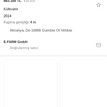
883.100 TL
€16.070
Kültivatör
2014
Kapma genişliği
4 m
Almanya, De-16866 Gumtow Ot Vehlow
E-FARM GmbH