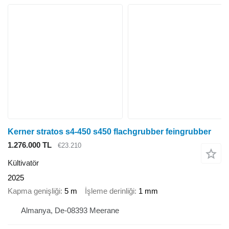
Kerner stratos s4-450 s450 flachgrubber feingrubber
1.276.000 TL
€23.210
Kültivatör
2025
Kapma genişliği
5 m
İşleme derinliği
1 mm
Almanya, De-08393 Meerane