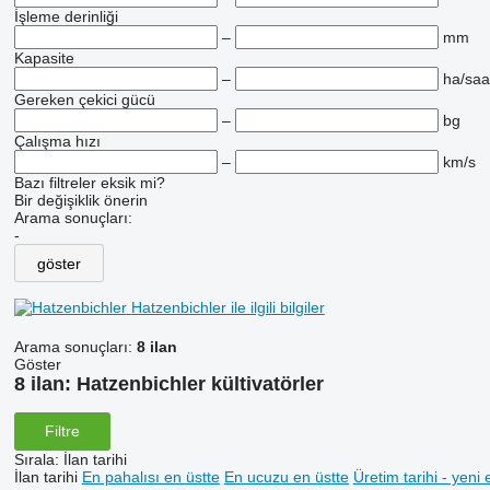
İşleme derinliği
–
mm
Kapasite
–
ha/saa
Gereken çekici gücü
–
bg
Çalışma hızı
–
km/s
Bazı filtreler eksik mi?
Bir değişiklik önerin
Arama sonuçları:
-
göster
Hatzenbichler ile ilgili bilgiler
Arama sonuçları:
8 ilan
Göster
8 ilan:
Hatzenbichler kültivatörler
Filtre
Sırala
:
İlan tarihi
İlan tarihi
En pahalısı en üstte
En ucuzu en üstte
Üretim tarihi - yeni 