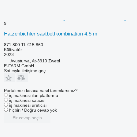
9
Hatzenbichler saatbettkombination 4,5 m
871.800 TL
€15.860
Kültivatör
2023
Avusturya, At-3910 Zwettl
E-FARM GmbH
Satıcıyla iletişime geç
Portalımızı kısaca nasıl tanımlarsınız?
i̇ş makinesi ilan platformu
i̇ş makinesi satıcısı
i̇ş makinesi üreticisi
hiçbiri / Doğru cevap yok
Bir cevap seçin