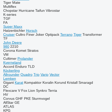
Tiger Mate
Multiflex
Chopstar
Hurricane
Taifun
Vibrostar
K-series
TGF
FA
Super Maxx
Hatzenbichler
Horsch
Cruiser
Cultro
Finer
Joker
Optipack
Terrano
Tiger
Transformer
TF
John Deere
980
2210
Corona
Komet
Stratos
VM
Cultimer
Prolander
Kverneland
Accord
Enduro
TLD
Köckerling
Allrounder
Quadro
Trio
Vario
Vector
Lemken
Gigant
Karat
Kompaktor
Koralin
Korund
Kristall
Smaragd
DC
Flexcare V
Fox
Lion
Synkro
Terria
HV
Corvus
GHF
PKE
Sturmvogel
AllStar
GE
ATLAS
KPG