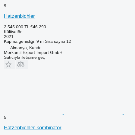
9
Hatzenbichler
2.545.000 TL
€46.290
Kültivatör
2021
Kapma genişliği
9 m
Sıra sayısı
12
Almanya, Kunde
Merkantil Export-Import GmbH
Satıcıyla iletişime geç
5
Hatzenbichler kombinator