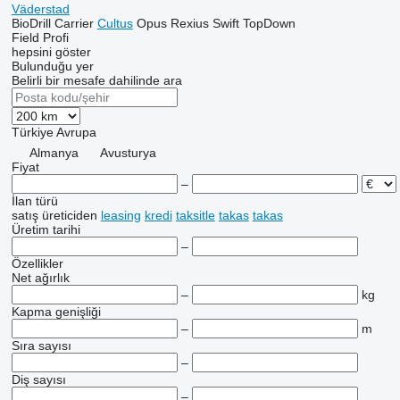
Väderstad
BioDrill
Carrier
Cultus
Opus
Rexius
Swift
TopDown
Field Profi
hepsini göster
Bulunduğu yer
Belirli bir mesafe dahilinde ara
Türkiye
Avrupa
Almanya
Avusturya
Fiyat
–
İlan türü
satış
üreticiden
leasing
kredi
taksitle
takas
takas
Üretim tarihi
–
Özellikler
Net ağırlık
–
kg
Kapma genişliği
–
m
Sıra sayısı
–
Diş sayısı
–