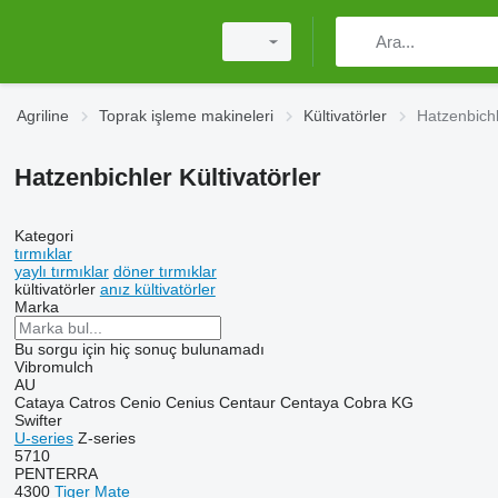
Agriline
Toprak işleme makineleri
Kültivatörler
Hatzenbichle
Hatzenbichler Kültivatörler
Kategori
tırmıklar
yaylı tırmıklar
döner tırmıklar
kültivatörler
anız kültivatörler
Marka
Bu sorgu için hiç sonuç bulunamadı
Vibromulch
AU
Cataya
Catros
Cenio
Cenius
Centaur
Centaya
Cobra
KG
Swifter
U-series
Z-series
5710
PENTERRA
4300
Tiger Mate