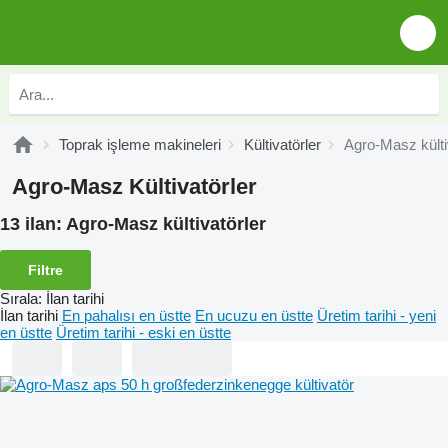
Toprak işleme makineleri
Kültivatörler
Agro-Masz külti
Agro-Masz Kültivatörler
13 ilan:
Agro-Masz kültivatörler
Filtre
Sırala
:
İlan tarihi
İlan tarihi
En pahalısı en üstte
En ucuzu en üstte
Üretim tarihi - yeni
en üstte
Üretim tarihi - eski en üstte