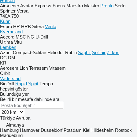
Horsch
Airseeder
Avatar
Express
Focus
Maestro
Maistro
Pronto
Serto
Sprinter
Versa
740A
750
Kuhn
Espro
HR
HRB
Sitera
Venta
Kverneland
Accord
MSC
NG
U-Drill
Ultima
Vitu
Lemken
Azurit
Compact-Solitair
Heliodor
Rubin
Saphir
Solitair
Zirkon
DC
DM
KR
Aerosem
Lion
Terrasem
Vitasem
Orbit
Väderstad
BioDrill
Rapid
Spirit
Tempo
hepsini göster
Bulunduğu yer
Belirli bir mesafe dahilinde ara
Türkiye
Avrupa
Almanya
Hamburg
Hannover
Dusseldorf
Potsdam
Kiel
Hildesheim
Rostock
Magdeburg