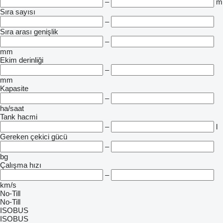
–
m
Sıra sayısı
–
Sıra arası genişlik
–
mm
Ekim derinliği
–
mm
Kapasite
–
ha/saat
Tank hacmi
–
l
Gereken çekici gücü
–
bg
Çalışma hızı
–
km/s
No-Till
No-Till
ISOBUS
ISOBUS