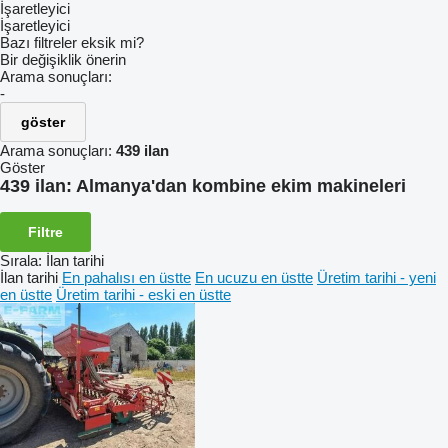
İşaretleyici
İşaretleyici
Bazı filtreler eksik mi?
Bir değişiklik önerin
Arama sonuçları:
-
göster
Arama sonuçları:
439 ilan
Göster
439 ilan:
Almanya'dan kombine ekim makineleri
Filtre
Sırala
:
İlan tarihi
İlan tarihi
En pahalısı en üstte
En ucuzu en üstte
Üretim tarihi - yeni
en üstte
Üretim tarihi - eski en üstte