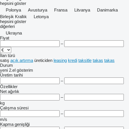
hepsini göster
Polonya
Avusturya
Fransa
Litvanya
Danimarka
Birleşik Krallık
Letonya
hepsini göster
diğerleri
Ukrayna
Fiyat
–
İlan türü
satış
açık artırma
üreticiden
leasing
kredi
taksitle
takas
takas
Durum
yeni
2.el
gösterim
Üretim tarihi
–
Özellikler
Net ağırlık
–
kg
Çalışma süresi
–
m/s
Kapma genişliği