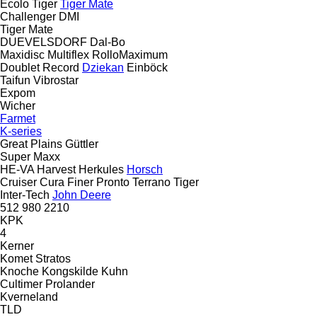
Ecolo Tiger
Tiger Mate
Challenger
DMI
Tiger Mate
DUEVELSDORF
Dal-Bo
Maxidisc
Multiflex
RolloMaximum
Doublet Record
Dziekan
Einböck
Taifun
Vibrostar
Expom
Wicher
Farmet
K-series
Great Plains
Güttler
Super Maxx
HE-VA
Harvest
Herkules
Horsch
Cruiser
Cura
Finer
Pronto
Terrano
Tiger
Inter-Tech
John Deere
512
980
2210
KPK
4
Kerner
Komet
Stratos
Knoche
Kongskilde
Kuhn
Cultimer
Prolander
Kverneland
TLD