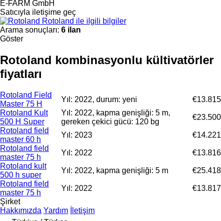
E-FARM GmbH
Satıcıyla iletişime geç
Rotoland ile ilgili bilgiler
Arama sonuçları:
6 ilan
Göster
Rotoland kombinasyonlu kültivatörler
fiyatları
Rotoland Field
Yıl: 2022, durum: yeni
€13.815
Master 75 H
Rotoland Kult
Yıl: 2022, kapma genişliği: 5 m,
€23.500
500 H Super
gereken çekici gücü: 120 bg
Rotoland field
Yıl: 2023
€14.221
master 60 h
Rotoland field
Yıl: 2022
€13.816
master 75 h
Rotoland kult
Yıl: 2022, kapma genişliği: 5 m
€25.418
500 h super
Rotoland field
Yıl: 2022
€13.817
master 75 h
Şirket
Hakkımızda
Yardım
İletişim