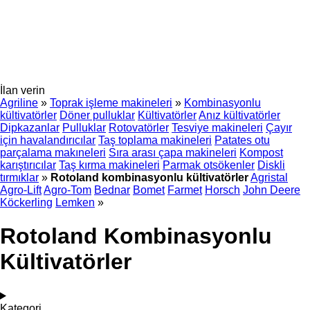
İlan verin
Agriline
»
Toprak işleme makineleri
»
Kombinasyonlu
kültivatörler
Döner pulluklar
Kültivatörler
Anız kültivatörler
Dipkazanlar
Pulluklar
Rotovatörler
Tesviye makineleri
Çayır
için havalandırıcılar
Taş toplama makineleri
Patates otu
parçalama makıneleri
Sıra arası çapa makineleri
Kompost
karıştırıcılar
Taş kırma makineleri
Parmak otsökenler
Diskli
tırmıklar
»
Rotoland kombinasyonlu kültivatörler
Agristal
Agro-Lift
Agro-Tom
Bednar
Bomet
Farmet
Horsch
John Deere
Köckerling
Lemken
»
Rotoland Kombinasyonlu
Kültivatörler
Kategori