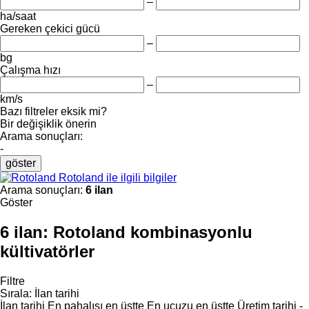
–
ha/saat
Gereken çekici gücü
–
bg
Çalışma hızı
–
km/s
Bazı filtreler eksik mi?
Bir değişiklik önerin
Arama sonuçları:
-
göster
Rotoland ile ilgili bilgiler
Arama sonuçları:
6 ilan
Göster
6 ilan:
Rotoland kombinasyonlu
kültivatörler
Filtre
Sırala
:
İlan tarihi
İlan tarihi
En pahalısı en üstte
En ucuzu en üstte
Üretim tarihi -