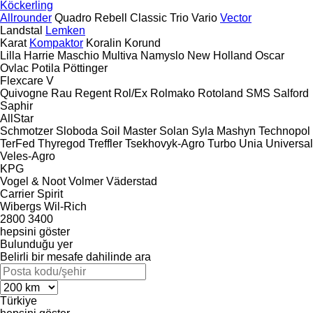
Köckerling
Allrounder
Quadro
Rebell Classic
Trio
Vario
Vector
Landstal
Lemken
Karat
Kompaktor
Koralin
Korund
Lilla Harrie
Maschio
Multiva
Namyslo
New Holland
Oscar
Ovlac
Potila
Pöttinger
Flexcare V
Quivogne
Rau
Regent
Rol/Ex
Rolmako
Rotoland
SMS
Salford
Saphir
AllStar
Schmotzer
Sloboda
Soil Master
Solan
Syla Mashyn
Technopol
TerFed
Thyregod
Treffler
Tsekhovyk-Agro
Turbo
Unia
Universal
Veles-Agro
KPG
Vogel & Noot
Volmer
Väderstad
Carrier
Spirit
Wibergs
Wil-Rich
2800
3400
hepsini göster
Bulunduğu yer
Belirli bir mesafe dahilinde ara
Türkiye