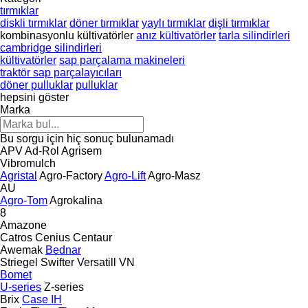
tırmıklar
diskli tırmıklar
döner tırmıklar
yaylı tırmıklar
dişli tırmıklar
kombinasyonlu kültivatörler
anız kültivatörler
tarla silindirleri
cambridge silindirleri
kültivatörler
sap parçalama makineleri
traktör sap parçalayıcıları
döner pulluklar
pulluklar
hepsini göster
Marka
Bu sorgu için hiç sonuç bulunamadı
APV
Ad-Rol
Agrisem
Vibromulch
Agristal
Agro-Factory
Agro-Lift
Agro-Masz
AU
Agro-Tom
Agrokalina
8
Amazone
Catros
Cenius
Centaur
Awemak
Bednar
Striegel
Swifter
Versatill VN
Bomet
U-series
Z-series
Brix
Case IH