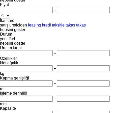
hepsini göster
Fiyat
–
İlan türü
satış
üreticiden
leasing
kredi
taksitle
takas
takas
hepsini göster
Durum
yeni
2.el
hepsini göster
Üretim tarihi
–
Özellikler
Net ağırlık
–
kg
Kapma genişliği
–
m
İşleme derinliği
–
mm
Kapasite