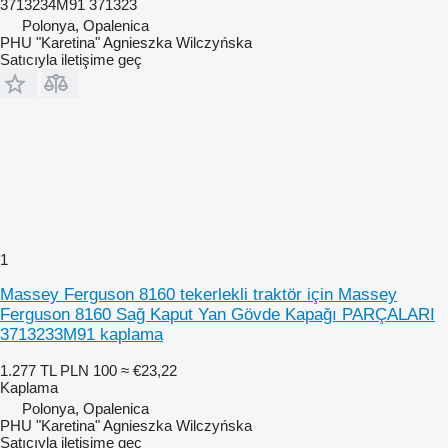
3713234M91 371323
Polonya, Opalenica
PHU "Karetina" Agnieszka Wilczyńska
Satıcıyla iletişime geç
1
Massey Ferguson 8160 tekerlekli traktör için Massey
Ferguson 8160 Sağ Kaput Yan Gövde Kapağı PARÇALARI
3713233M91 kaplama
1.277 TL
PLN 100
≈ €23,22
Kaplama
Polonya, Opalenica
PHU "Karetina" Agnieszka Wilczyńska
Satıcıyla iletişime geç