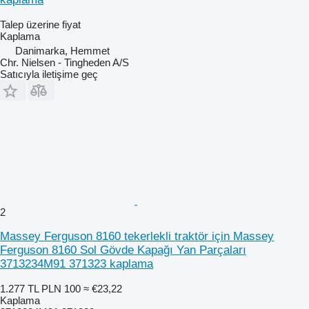
Talep üzerine fiyat
Kaplama
Danimarka, Hemmet
Chr. Nielsen - Tingheden A/S
Satıcıyla iletişime geç
2
Massey Ferguson 8160 tekerlekli traktör için Massey
Ferguson 8160 Sol Gövde Kapağı Yan Parçaları
3713234M91 371323 kaplama
1.277 TL
PLN 100
≈ €23,22
Kaplama