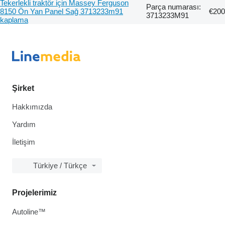
Tekerlekli traktör için Massey Ferguson
Parça numarası:
8150 Ön Yan Panel Sağ 3713233m91
€200
3713233M91
kaplama
Şirket
Hakkımızda
Yardım
İletişim
Türkiye / Türkçe
Projelerimiz
Autoline™