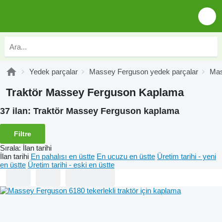
Yedek parçalar
Massey Ferguson yedek parçalar
Mas
Traktör Massey Ferguson Kaplama
37 ilan:
Traktör Massey Ferguson kaplama
Filtre
Sırala
:
İlan tarihi
İlan tarihi
En pahalısı en üstte
En ucuzu en üstte
Üretim tarihi - yeni
en üstte
Üretim tarihi - eski en üstte