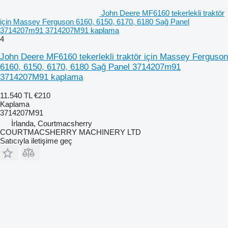
John Deere MF6160 tekerlekli traktör
için Massey Ferguson 6160, 6150, 6170, 6180 Sağ Panel
3714207m91 3714207M91 kaplama
4
John Deere MF6160 tekerlekli traktör için Massey Ferguson
6160, 6150, 6170, 6180 Sağ Panel 3714207m91
3714207M91 kaplama
11.540 TL
€210
Kaplama
3714207M91
İrlanda, Courtmacsherry
COURTMACSHERRY MACHINERY LTD
Satıcıyla iletişime geç