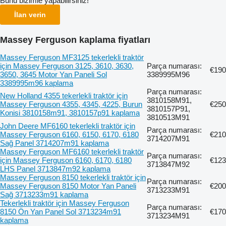
Bunu bizimle yapabilirsiniz!
İlan verin
Massey Ferguson kaplama fiyatları
Massey Ferguson MF3125 tekerlekli traktör
için Massey Ferguson 3125, 3610, 3630,
Parça numarası:
€190
3650, 3645 Motor Yan Paneli Sol
3389995M96
3389995m96 kaplama
Parça numarası:
New Holland 4355 tekerlekli traktör için
3810158M91,
Massey Ferguson 4355, 4345, 4225, Burun
€250
3810157P91,
Konisi 3810158m91, 3810157p91 kaplama
3810513M91
John Deere MF6160 tekerlekli traktör için
Parça numarası:
Massey Ferguson 6160, 6150, 6170, 6180
€210
3714207M91
Sağ Panel 3714207m91 kaplama
Massey Ferguson MF6160 tekerlekli traktör
Parça numarası:
için Massey Ferguson 6160, 6170, 6180
€123
3713847M92
LHS Panel 3713847m92 kaplama
Massey Ferguson 8150 tekerlekli traktör için
Parça numarası:
Massey Ferguson 8150 Motor Yan Paneli
€200
3713233M91
Sağ 3713233m91 kaplama
Tekerlekli traktör için Massey Ferguson
Parça numarası:
8150 Ön Yan Panel Sol 3713234m91
€170
3713234M91
kaplama