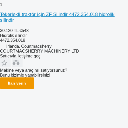
1
Tekerlekli traktör için ZF Silindir 4472.354.018 hidrolik
silindir
30.120 TL
€548
Hidrolik silindir
4472.354.018
İrlanda, Courtmacsherry
COURTMACSHERRY MACHINERY LTD
Satıcıyla iletişime geç
Makine veya araç mı satıyorsunuz?
Bunu bizimle yapabilirsiniz!
İlan verin