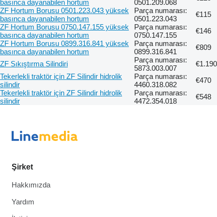
basınca dayanabilen hortum
0501.209.068
ZF Hortum Borusu 0501.223.043 yüksek
Parça numarası:
€115
basınca dayanabilen hortum
0501.223.043
ZF Hortum Borusu 0750.147.155 yüksek
Parça numarası:
€146
basınca dayanabilen hortum
0750.147.155
ZF Hortum Borusu 0899.316.841 yüksek
Parça numarası:
€809
basınca dayanabilen hortum
0899.316.841
Parça numarası:
ZF Sıkıştırma Silindiri
€1.190
5873.003.007
Tekerlekli traktör için ZF Silindir hidrolik
Parça numarası:
€470
silindir
4460.318.082
Tekerlekli traktör için ZF Silindir hidrolik
Parça numarası:
€548
silindir
4472.354.018
Şirket
Hakkımızda
Yardım