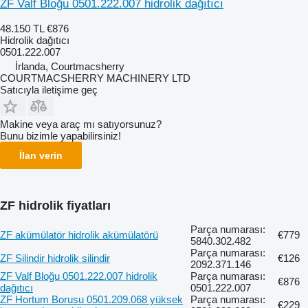
ZF Valf Bloğu 0501.222.007 hidrolik dağıtıcı
48.150 TL
€876
Hidrolik dağıtıcı
0501.222.007
İrlanda, Courtmacsherry
COURTMACSHERRY MACHINERY LTD
Satıcıyla iletişime geç
Makine veya araç mı satıyorsunuz?
Bunu bizimle yapabilirsiniz!
İlan verin
ZF hidrolik fiyatları
Parça numarası:
ZF akümülatör hidrolik akümülatörü
€779
5840.302.482
Parça numarası:
ZF Silindir hidrolik silindir
€126
2092.371.146
ZF Valf Bloğu 0501.222.007 hidrolik
Parça numarası:
€876
dağıtıcı
0501.222.007
ZF Hortum Borusu 0501.209.068 yüksek
Parça numarası:
€229