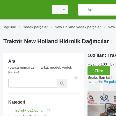
Agriline
Yedek parçalar
New Holland yedek parçalar
New 
Traktör New Holland Hidrolik Dağıtıcılar
102 ilan:
Tra
Ara
Fiyat:
5.100 TL -
(parça numarası, marka, model, yedek
Filtre
parça)
Sırala
:
İlan tarihi
İlan tarihi
En paha
Kategori
hidrolik dağıtıcılar