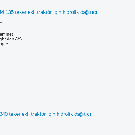
135 tekerlekli traktör için hidrolik dağıtıcı
t
Hemmet
ingheden A/S
e geç
0 tekerlekli traktör için hidrolik dağıtıcı
t