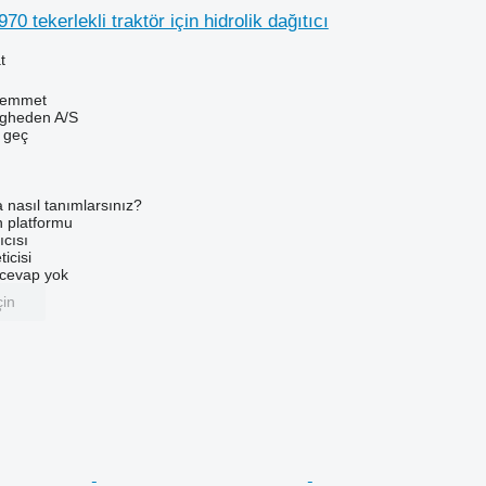
0 tekerlekli traktör için hidrolik dağıtıcı
t
Hemmet
ingheden A/S
e geç
a nasıl tanımlarsınız?
an platformu
ıcısı
ticisi
u cevap yok
çin