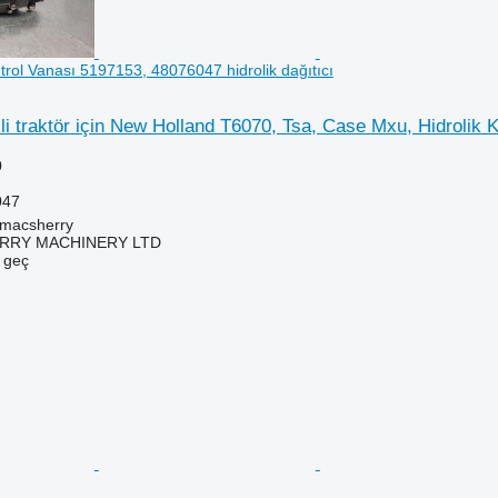
trol Vanası 5197153, 48076047 hidrolik dağıtıcı
li traktör için New Holland T6070, Tsa, Case Mxu, Hidrolik K
0
047
tmacsherry
RY MACHINERY LTD
e geç