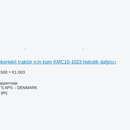
kerlekli traktör için kpm KMC10-1023 hidrolik dağıtıcı
.500
≈ €1.003
appernøje
TS APS – DENMARK
e geç