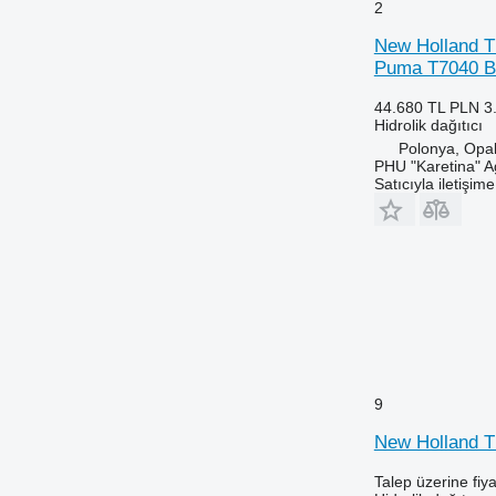
2
New Holland T
Puma T7040 Bö
44.680 TL
PLN 3
Hidrolik dağıtıcı
Polonya, Opa
PHU "Karetina" A
Satıcıyla iletişim
9
New Holland TM 
Talep üzerine fiya