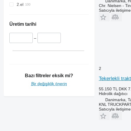
Danimarka, 
2.el
Chr. Nielsen - T
Satıcıyla iletişim
Üretim tarihi
–
2
Bazı filtreler eksik mi?
Tekerlekli tra
Bir değişiklik önerin
55.150 TL
DKK 7
Hidrolik dağıtıcı
Danimarka, T
KNL TRUCKPAR
Satıcıyla iletişim