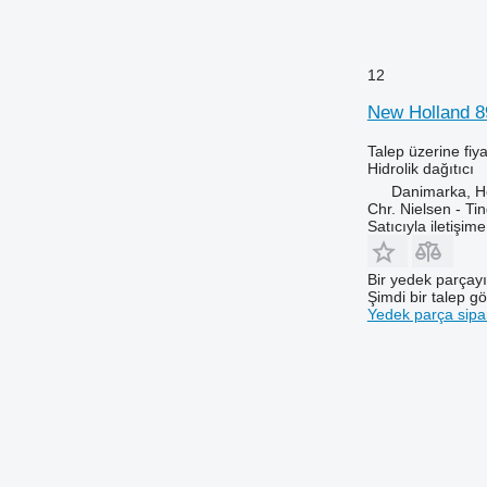
12
New Holland 897
Talep üzerine fiya
Hidrolik dağıtıcı
Danimarka, 
Chr. Nielsen - T
Satıcıyla iletişim
Bir yedek parçay
Şimdi bir talep g
Yedek parça sipar