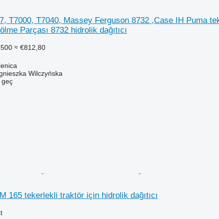
7, T7000, T7040, Massey Ferguson 8732 ,Case IH Puma teke
lme Parçası 8732 hidrolik dağıtıcı
.500
≈ €812,80
lenica
gnieszka Wilczyńska
e geç
165 tekerlekli traktör için hidrolik dağıtıcı
t