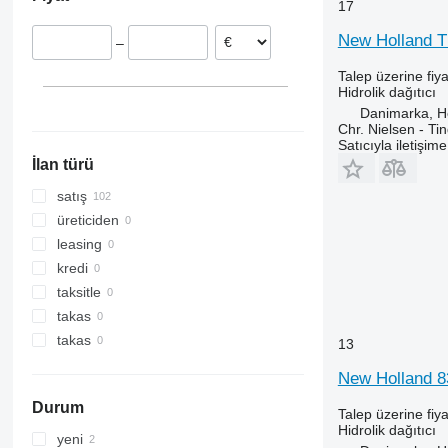
Danimarka
T7.225
17
Yunanistan
T7.230
New Holland TM 
–
T7.270
Talep üzerine fiya
Hidrolik dağıtıcı
Danimarka, 
Chr. Nielsen - T
Satıcıyla iletişim
İlan türü
satış
üreticiden
leasing
kredi
taksitle
takas
takas
13
New Holland 834
Durum
Talep üzerine fiya
Hidrolik dağıtıcı
yeni