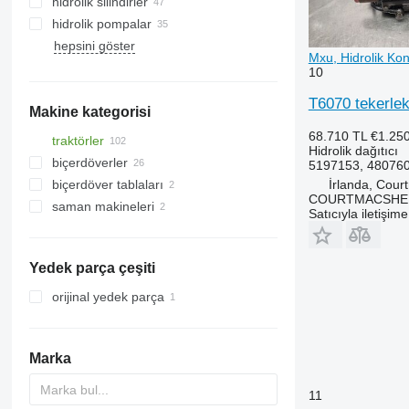
hidrolik silindirler
hidrolik pompalar
hepsini göster
Mxu, Hidrolik Kon
10
T6070 tekerlek
Makine kategorisi
68.710 TL
€1.25
traktörler
Hidrolik dağıtıcı
biçerdöverler
tekerlekli traktörler
5197153, 48076
İrlanda, Cour
biçerdöver tablaları
hububat hasat makineleri
COURTMACSHER
saman makineleri
silaj makineleri
hububat tablaları
Satıcıyla iletişim
mısır hasat makineleri
Yedek parça çeşiti
orijinal yedek parça
Marka
11