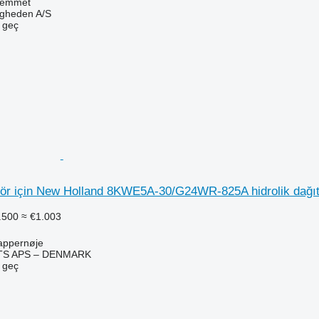
Hemmet
ingheden A/S
e geç
ktör için New Holland 8KWE5A-30/G24WR-825A hidrolik dağıt
.500
≈ €1.003
appernøje
TS APS – DENMARK
e geç