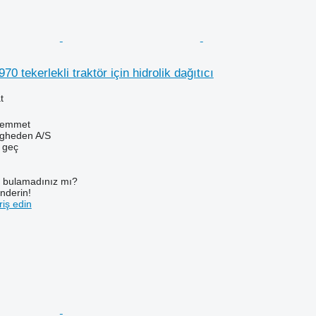
0 tekerlekli traktör için hidrolik dağıtıcı
t
Hemmet
ingheden A/S
e geç
ı bulamadınız mı?
önderin!
iş edin