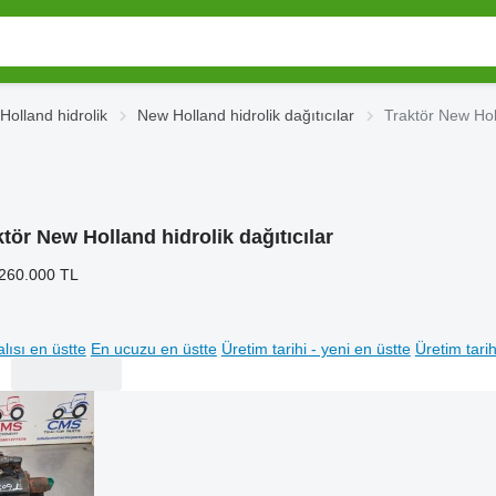
Holland hidrolik
New Holland hidrolik dağıtıcılar
Traktör New Holl
ktör New Holland hidrolik dağıtıcılar
 260.000 TL
lısı en üstte
En ucuzu en üstte
Üretim tarihi - yeni en üstte
Üretim tarih