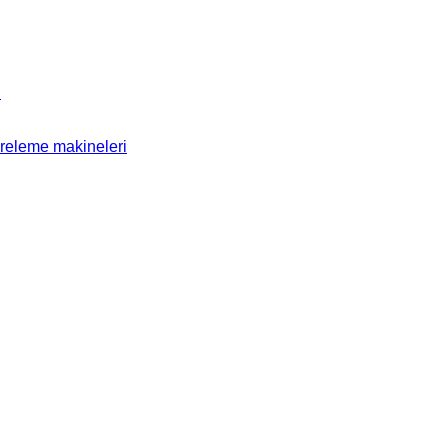
i
releme makineleri