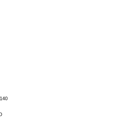
140
O