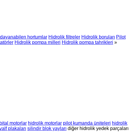
dayanabilen hortumlar
Hidrolik filtreler
Hidrolik boruları
Pilot
tatörler
Hidrolik pompa milleri
Hidrolik pompa tahrikleri
»
bital motorlar
hidrolik motorlar
pilot kumanda üniteleri
hidrolik
valf plakaları
silindir blok yayları
diğer hidrolik yedek parçaları