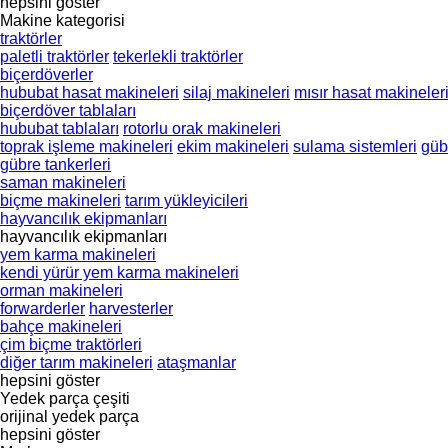
hepsini göster
Makine kategorisi
traktörler
paletli traktörler
tekerlekli traktörler
biçerdöverler
hububat hasat makineleri
silaj makineleri
mısır hasat makineler
biçerdöver tablaları
hububat tablaları
rotorlu orak makineleri
toprak işleme makineleri
ekim makineleri
sulama sistemleri
güb
gübre tankerleri
saman makineleri
biçme makineleri
tarım yükleyicileri
hayvancılık ekipmanları
hayvancılık ekipmanları
yem karma makineleri
kendi yürür yem karma makineleri
orman makineleri
forwarderler
harvesterler
bahçe makineleri
çim biçme traktörleri
diğer tarım makineleri
ataşmanlar
hepsini göster
Yedek parça çeşiti
orijinal yedek parça
hepsini göster