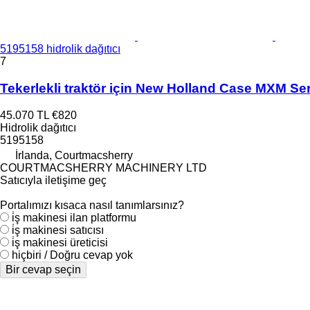
5195158 hidrolik dağıtıcı
7
Tekerlekli traktör için New Holland Case MXM Ser
45.070 TL
€820
Hidrolik dağıtıcı
5195158
İrlanda, Courtmacsherry
COURTMACSHERRY MACHINERY LTD
Satıcıyla iletişime geç
Portalımızı kısaca nasıl tanımlarsınız?
i̇ş makinesi ilan platformu
i̇ş makinesi satıcısı
i̇ş makinesi üreticisi
hiçbiri / Doğru cevap yok
Bir cevap seçin