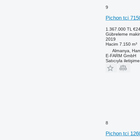
9
Pichon tci 715
1.367.000 TL
€2
Gübreleme makine
2019
Hacim
7.150 m³
Almanya, Ha
E-FARM GmbH
Satıcıyla iletişim
8
Pichon tci 126