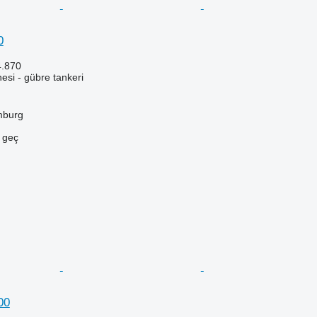
0
4.870
si - gübre tankeri
mburg
e geç
00