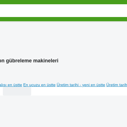
on gübreleme makineleri
lısı en üstte
En ucuzu en üstte
Üretim tarihi - yeni en üstte
Üretim tarih