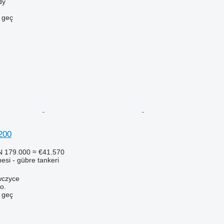
dy
e geç
200
N 179.000
≈ €41.570
si - gübre tankeri
wczyce
o.
e geç