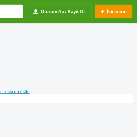
Oturum Aç / Kayıt Ol
İlan verin
i - eski en üstte