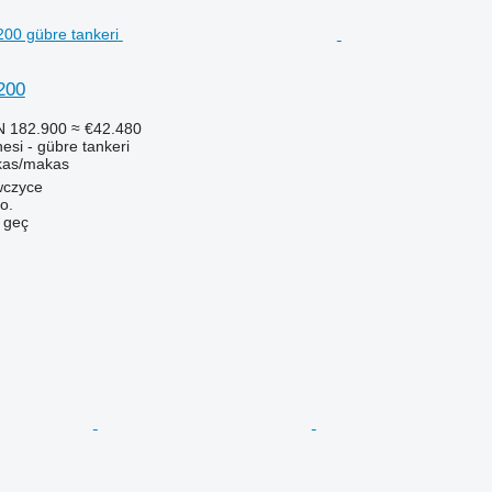
200
N 182.900
≈ €42.480
si - gübre tankeri
as/makas
wczyce
o.
e geç