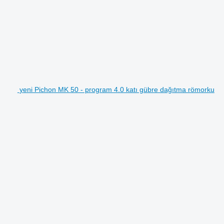
yeni Pichon MK 50 - program 4.0 katı gübre dağıtma römorku