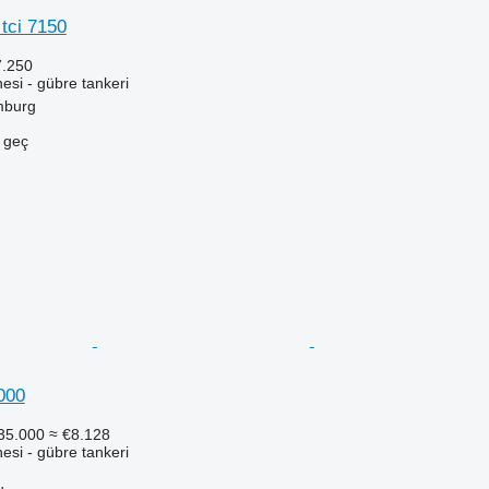
tci 7150
7.250
si - gübre tankeri
mburg
e geç
000
35.000
≈ €8.128
si - gübre tankeri