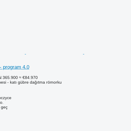
- program 4.0
N 365.900
≈ €84.970
si - katı gübre dağıtma römorku
wczyce
o.
e geç