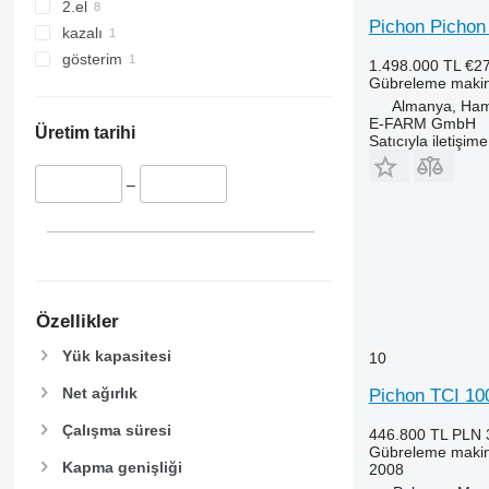
2.el
Pichon Pichon 
kazalı
gösterim
1.498.000 TL
€2
Gübreleme makine
Almanya, Ha
E-FARM GmbH
Üretim tarihi
Satıcıyla iletişim
–
Özellikler
Yük kapasitesi
10
Net ağırlık
Pichon TCI 10
Çalışma süresi
446.800 TL
PLN 
Gübreleme makine
Kapma genişliği
2008