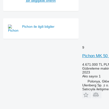
Bir değişiklik önerin
Pichon ile ilgili bilgiler
9
Pichon MK 50 
4.671.000 TL
PL
Gübreleme makine
2023
Aks sayısı
1
Polonya, Głó
Ulenberg Sp. z o.
Satıcıyla iletişim