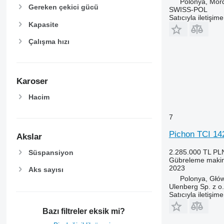
Polonya, Mor
Gereken çekici gücü
SWISS-POL
Satıcıyla iletişim
Kapasite
Çalışma hızı
Karoser
Hacim
7
Pichon TCI 14
Akslar
2.285.000 TL
PL
Süspansiyon
Gübreleme makine
2023
Aks sayısı
Polonya, Głó
Ulenberg Sp. z o.
Satıcıyla iletişim
Bazı filtreler eksik mi?