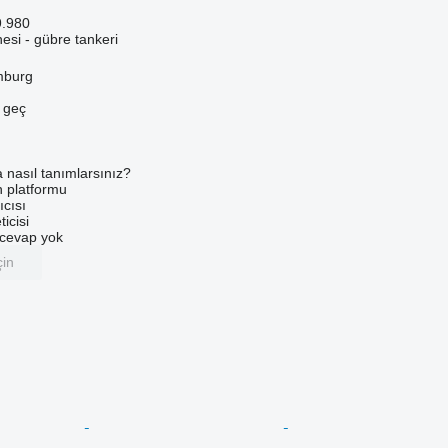
9.980
si - gübre tankeri
mburg
e geç
a nasıl tanımlarsınız?
an platformu
ıcısı
ticisi
u cevap yok
çin