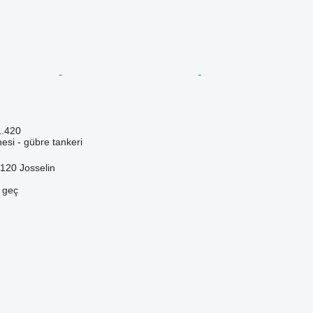
1.420
si - gübre tankeri
120 Josselin
e geç