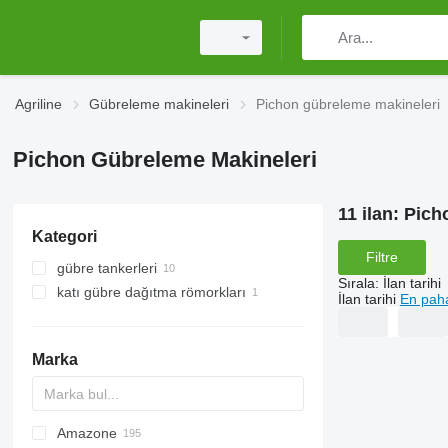
Agriline
Gübreleme makineleri
Pichon gübreleme makineleri
Pichon Gübreleme Makineleri
11 ilan:
Pich
Kategori
Filtre
gübre tankerleri
Sırala
:
İlan tarihi
katı gübre dağıtma römorkları
İlan tarihi
En paha
Marka
Amazone
Exacta
XPL