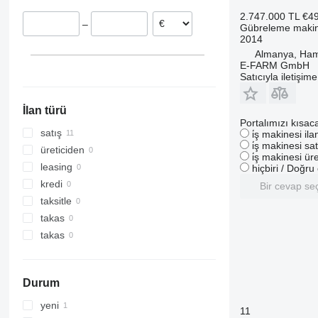
2.747.000 TL
€4
–
Gübreleme makine
2014
Almanya, Ha
E-FARM GmbH
Satıcıyla iletişim
İlan türü
Portalımızı kısac
satış
i̇ş makinesi il
i̇ş makinesi sat
üreticiden
i̇ş makinesi üre
leasing
hiçbiri / Doğr
kredi
Bir cevap se
taksitle
takas
takas
Durum
yeni
11