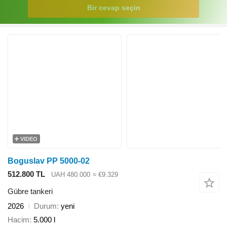
Bir cevap seçin
VIDEO
Boguslav PP 5000-02
512.800 TL
UAH 480.000
≈ €9.329
Gübre tankeri
2026
Durum
yeni
Hacim
5.000 l