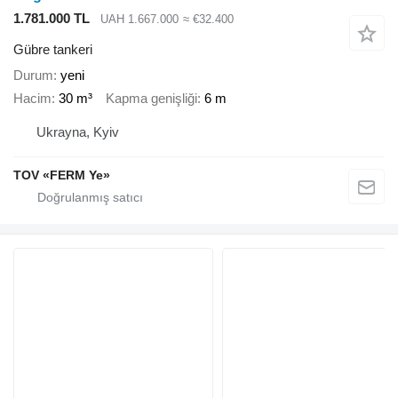
1.781.000 TL
UAH 1.667.000
≈ €32.400
Gübre tankeri
Durum
yeni
Hacim
30 m³
Kapma genişliği
6 m
Ukrayna, Kyiv
TOV «FERM Ye»