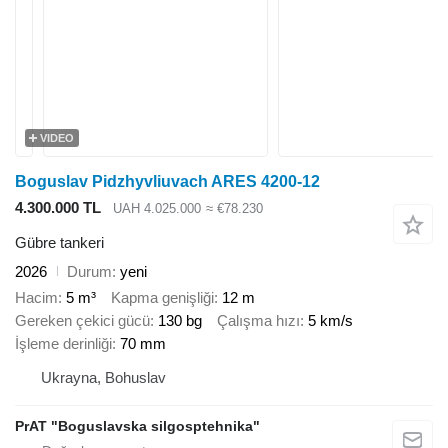
VIDEO
Boguslav Pidzhyvliuvach ARES 4200-12
4.300.000 TL
UAH 4.025.000
≈ €78.230
Gübre tankeri
2026
Durum
yeni
Hacim
5 m³
Kapma genişliği
12 m
Gereken çekici gücü
130 bg
Çalışma hızı
5 km/s
İşleme derinliği
70 mm
Ukrayna, Bohuslav
PrAT "Boguslavska silgosptehnika"