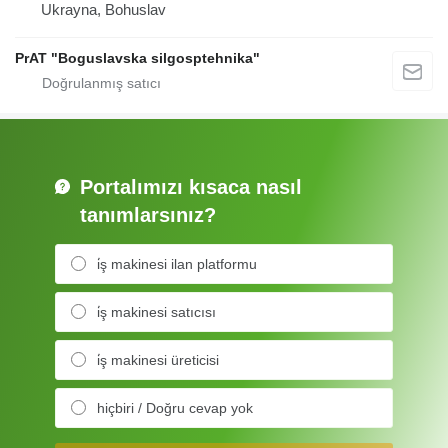
Ukrayna, Bohuslav
PrAT "Boguslavska silgosptehnika"
Portalımızı kısaca nasıl
tanımlarsınız?
i̇ş makinesi ilan platformu
i̇ş makinesi satıcısı
i̇ş makinesi üreticisi
hiçbiri / Doğru cevap yok