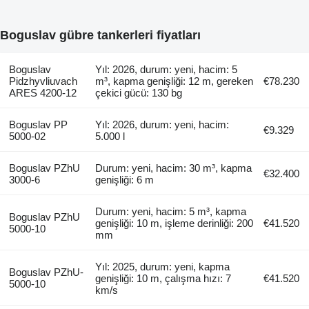
Boguslav gübre tankerleri fiyatları
Boguslav
Yıl: 2026, durum: yeni, hacim: 5
Pidzhyvliuvach
m³, kapma genişliği: 12 m, gereken
€78.230
ARES 4200-12
çekici gücü: 130 bg
Boguslav PP
Yıl: 2026, durum: yeni, hacim:
€9.329
5000-02
5.000 l
Boguslav PZhU
Durum: yeni, hacim: 30 m³, kapma
€32.400
3000-6
genişliği: 6 m
Durum: yeni, hacim: 5 m³, kapma
Boguslav PZhU
genişliği: 10 m, işleme derinliği: 200
€41.520
5000-10
mm
Yıl: 2025, durum: yeni, kapma
Boguslav PZhU-
genişliği: 10 m, çalışma hızı: 7
€41.520
5000-10
km/s