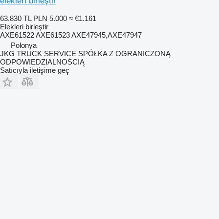
elekleri birleştir
63.830 TL
PLN 5.000
≈ €1.161
Elekleri birleştir
AXE61522 AXE61523 AXE47945,AXE47947
Polonya
JKG TRUCK SERVICE SPÓŁKA Z OGRANICZONĄ
ODPOWIEDZIALNOŚCIĄ
Satıcıyla iletişime geç