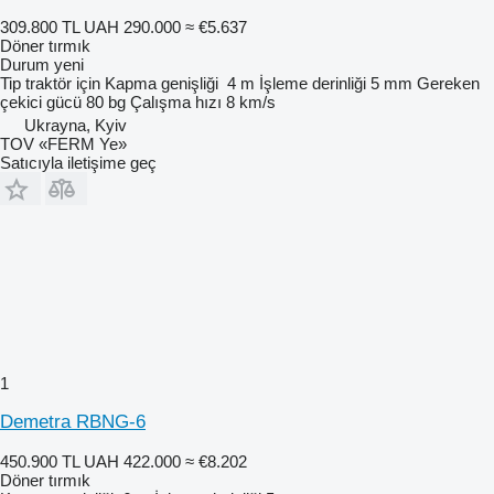
309.800 TL
UAH 290.000
≈ €5.637
Döner tırmık
Durum
yeni
Tip
traktör için
Kapma genişliği
4 m
İşleme derinliği
5 mm
Gereken
çekici gücü
80 bg
Çalışma hızı
8 km/s
Ukrayna, Kyiv
TOV «FERM Ye»
Satıcıyla iletişime geç
1
Demetra RBNG-6
450.900 TL
UAH 422.000
≈ €8.202
Döner tırmık