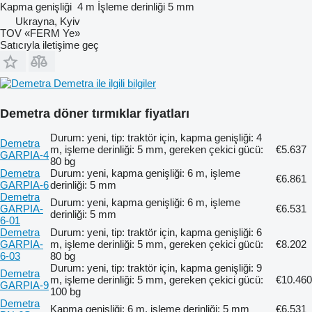
Kapma genişliği
4 m
İşleme derinliği
5 mm
Ukrayna, Kyiv
TOV «FERM Ye»
Satıcıyla iletişime geç
Demetra ile ilgili bilgiler
Demetra döner tırmıklar fiyatları
Durum: yeni, tip: traktör için, kapma genişliği: 4
Demetra
m, işleme derinliği: 5 mm, gereken çekici gücü:
€5.637
GARPIA-4
80 bg
Demetra
Durum: yeni, kapma genişliği: 6 m, işleme
€6.861
GARPIA-6
derinliği: 5 mm
Demetra
Durum: yeni, kapma genişliği: 6 m, işleme
GARPIA-
€6.531
derinliği: 5 mm
6-01
Demetra
Durum: yeni, tip: traktör için, kapma genişliği: 6
GARPIA-
m, işleme derinliği: 5 mm, gereken çekici gücü:
€8.202
6-03
80 bg
Durum: yeni, tip: traktör için, kapma genişliği: 9
Demetra
m, işleme derinliği: 5 mm, gereken çekici gücü:
€10.460
GARPIA-9
100 bg
Demetra
Kapma genişliği: 6 m, işleme derinliği: 5 mm
€6.531