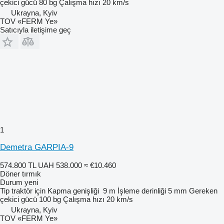
çekici gücü
80 bg
Çalışma hızı
20 km/s
Ukrayna, Kyiv
TOV «FERM Ye»
Satıcıyla iletişime geç
1
Demetra GARPIA-9
574.800 TL
UAH 538.000
≈ €10.460
Döner tırmık
Durum
yeni
Tip
traktör için
Kapma genişliği
9 m
İşleme derinliği
5 mm
Gereken
çekici gücü
100 bg
Çalışma hızı
20 km/s
Ukrayna, Kyiv
TOV «FERM Ye»