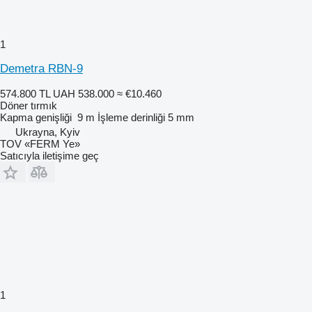
1
Demetra RBN-9
574.800 TL
UAH 538.000
≈ €10.460
Döner tırmık
Kapma genişliği
9 m
İşleme derinliği
5 mm
Ukrayna, Kyiv
TOV «FERM Ye»
Satıcıyla iletişime geç
1