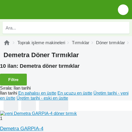
Toprak işleme makineleri
Tırmıklar
Döner tırmıklar
Demetra Döner Tırmıklar
10 ilan:
Demetra döner tırmıklar
Filtre
Sırala
:
İlan tarihi
İlan tarihi
En pahalısı en üstte
En ucuzu en üstte
Üretim tarihi - yeni
en üstte
Üretim tarihi - eski en üstte
1
Demetra GARPIA-4