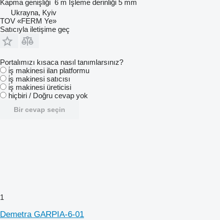
Kapma genişliği
6 m
İşleme derinliği
5 mm
Ukrayna, Kyiv
TOV «FERM Ye»
Satıcıyla iletişime geç
Portalımızı kısaca nasıl tanımlarsınız?
i̇ş makinesi ilan platformu
i̇ş makinesi satıcısı
i̇ş makinesi üreticisi
hiçbiri / Doğru cevap yok
Bir cevap seçin
1
Demetra GARPIA-6-01