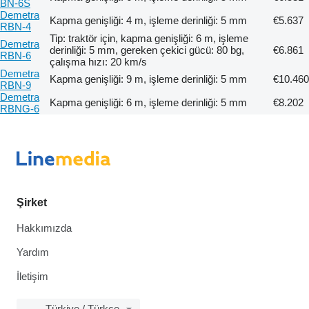
BN-6S
Demetra
Kapma genişliği: 4 m, işleme derinliği: 5 mm
€5.637
RBN-4
Tip: traktör için, kapma genişliği: 6 m, işleme
Demetra
derinliği: 5 mm, gereken çekici gücü: 80 bg,
€6.861
RBN-6
çalışma hızı: 20 km/s
Demetra
Kapma genişliği: 9 m, işleme derinliği: 5 mm
€10.460
RBN-9
Demetra
Kapma genişliği: 6 m, işleme derinliği: 5 mm
€8.202
RBNG-6
Şirket
Hakkımızda
Yardım
İletişim
Türkiye / Türkçe