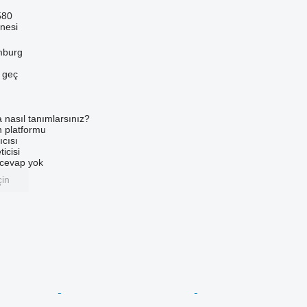
580
nesi
mburg
e geç
a nasıl tanımlarsınız?
an platformu
ıcısı
ticisi
u cevap yok
çin