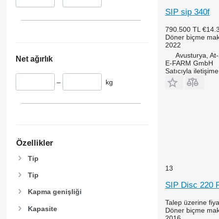
SIP sip 340f
790.500 TL
€14.
Döner biçme mak
2022
Avusturya, At-
Net ağırlık
E-FARM GmbH
Satıcıyla iletişim
–
kg
Özellikler
Tip
13
Tip
SIP Disc 220 
Kapma genişliği
Talep üzerine fiya
Kapasite
Döner biçme mak
2016