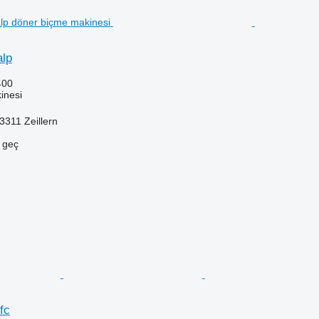
alp
400
inesi
3311 Zeillern
e geç
fc