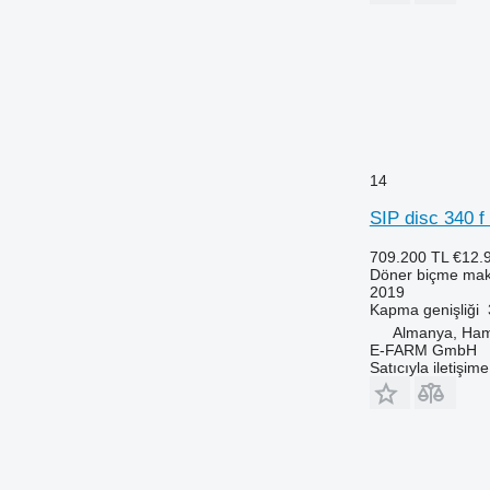
14
SIP disc 340 f 
709.200 TL
€12.
Döner biçme mak
2019
Kapma genişliği
Almanya, Ha
E-FARM GmbH
Satıcıyla iletişim