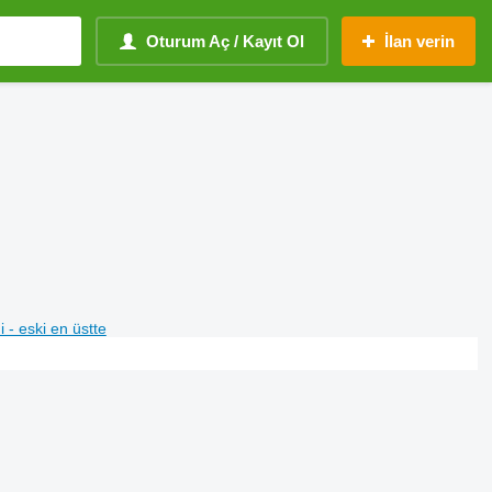
Oturum Aç / Kayıt Ol
İlan verin
i - eski en üstte