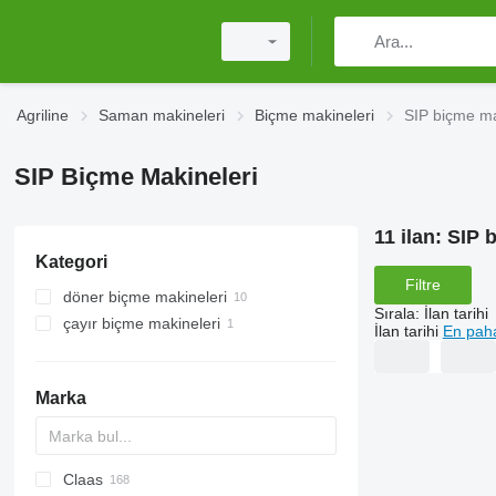
Agriline
Saman makineleri
Biçme makineleri
SIP biçme ma
SIP Biçme Makineleri
11 ilan:
SIP 
Kategori
Filtre
döner biçme makineleri
Sırala
:
İlan tarihi
çayır biçme makineleri
İlan tarihi
En paha
Marka
Claas
700 - series
SPE
CK
EP