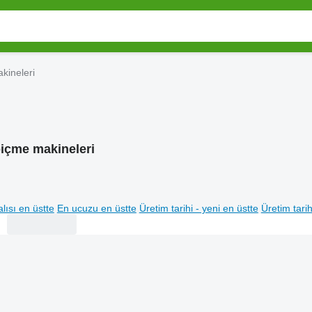
kineleri
biçme makineleri
lısı en üstte
En ucuzu en üstte
Üretim tarihi - yeni en üstte
Üretim tarih