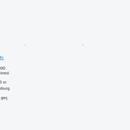
fc
900
inesi
3 m
mburg
e geç