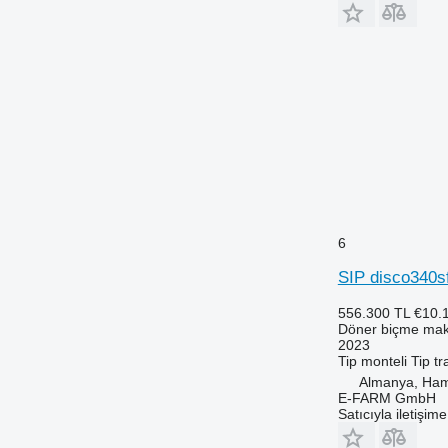
6
SIP disco340s
556.300 TL
€10.
Döner biçme mak
2023
Tip
monteli
Tip
tr
Almanya, Ha
E-FARM GmbH
Satıcıyla iletişim