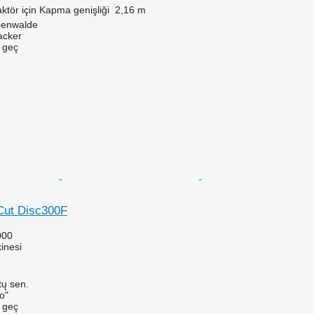
aktör için
Kapma genişliği
2,16 m
benwalde
acker
e geç
rCut Disc300F
000
inesi
tų sen.
o"
e geç