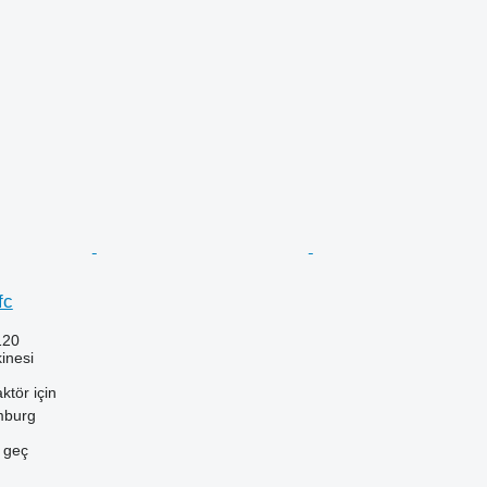
fc
120
inesi
aktör için
mburg
e geç