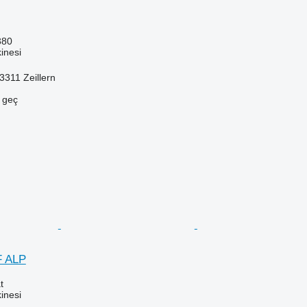
380
inesi
3311 Zeillern
e geç
F ALP
t
inesi