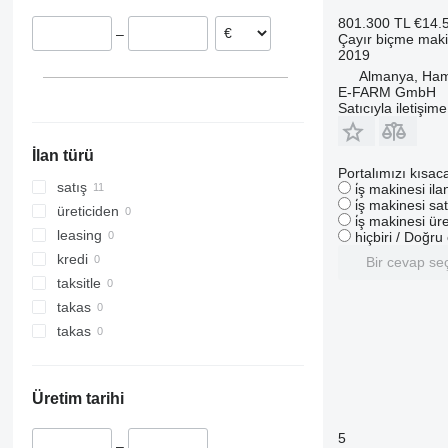
Litvanya
801.300 TL
€14.
–
Çayır biçme maki
2019
Almanya, Ha
E-FARM GmbH
Satıcıyla iletişim
İlan türü
Portalımızı kısac
satış
i̇ş makinesi il
i̇ş makinesi sat
üreticiden
i̇ş makinesi üre
leasing
hiçbiri / Doğr
kredi
Bir cevap se
taksitle
takas
takas
Üretim tarihi
5
–