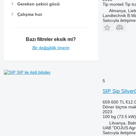
Gereken çekici gücü
Tip
monteli
Tip
tr
Almanya, Lie
Çalışma hızı
Landtechnik B.W
Satıcıyla iletişim
Bazı filtreler eksik mi?
Bir değişiklik önerin
SIP ile ilgili bilgiler
5
SIP Sip Silve
659.600 TL
€12.
Döner biçme mak
2023
100 bg (73.5 kW)
Litvanya, Bab
UAB "DOJUS Agr
Satıcıyla iletişim