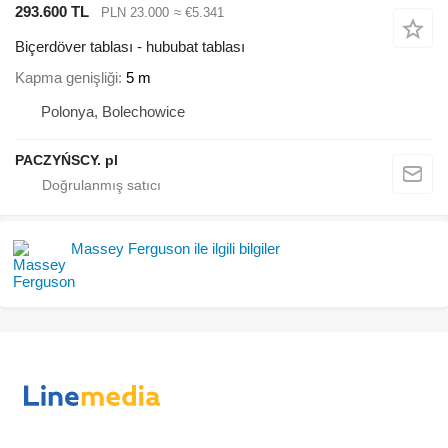
293.600 TL
PLN 23.000
≈ €5.341
Biçerdöver tablası - hububat tablası
Kapma genişliği
5 m
Polonya, Bolechowice
PACZYŃSCY. pl
Massey Ferguson ile ilgili bilgiler