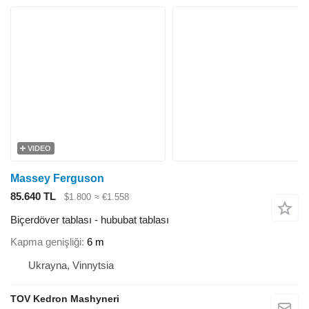
VIDEO
Massey Ferguson
85.640 TL
$1.800
≈ €1.558
Biçerdöver tablası - hububat tablası
Kapma genişliği
6 m
Ukrayna, Vinnytsia
TOV Kedron Mashyneri