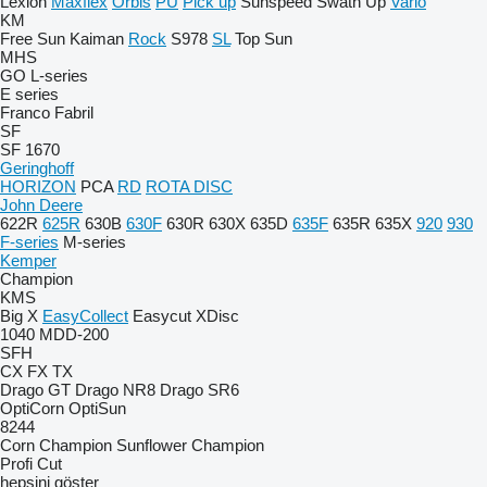
Lexion
Maxflex
Orbis
PU
Pick up
Sunspeed
Swath Up
Vario
KM
Free Sun
Kaiman
Rock
S978
SL
Top Sun
MHS
GO
L-series
E series
Franco Fabril
SF
SF 1670
Geringhoff
HORIZON
PCA
RD
ROTA DISC
John Deere
622R
625R
630B
630F
630R
630X
635D
635F
635R
635X
920
930
F-series
M-series
Kemper
Champion
KMS
Big X
EasyCollect
Easycut
XDisc
1040
MDD-200
SFH
CX
FX
TX
Drago GT
Drago NR8
Drago SR6
OptiCorn
OptiSun
8244
Corn Champion
Sunflower Champion
Profi Cut
hepsini göster