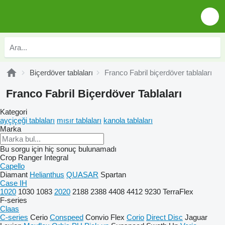
Biçerdöver tablaları
Franco Fabril biçerdöver tablaları
Franco Fabril Biçerdöver Tablaları
Kategori
ayçiçeği tablaları
mısır tablaları
kanola tablaları
Marka
Bu sorgu için hiç sonuç bulunamadı
Crop Ranger
Integral
Capello
Diamant
Helianthus
QUASAR
Spartan
Case IH
1020
1030
1083
2020
2188
2388
4408
4412
9230
TerraFlex
F-series
Claas
C-series
Cerio
Conspeed
Convio Flex
Corio
Direct Disc
Jaguar