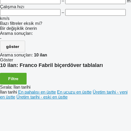
–
m
Çalışma hızı
–
km/s
Bazı filtreler eksik mi?
Bir değişiklik önerin
Arama sonuçları:
-
göster
Arama sonuçları:
10 ilan
Göster
10 ilan:
Franco Fabril biçerdöver tablaları
Filtre
Sırala
:
İlan tarihi
İlan tarihi
En pahalısı en üstte
En ucuzu en üstte
Üretim tarihi - yeni
en üstte
Üretim tarihi - eski en üstte