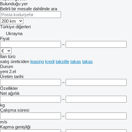
Bulunduğu yer
Belirli bir mesafe dahilinde ara
Türkiye
diğerleri
Ukrayna
Fiyat
–
İlan türü
satış
üreticiden
leasing
kredi
taksitle
takas
takas
Durum
yeni
2.el
Üretim tarihi
–
Özellikler
Net ağırlık
–
kg
Çalışma süresi
–
m/s
Kapma genişliği