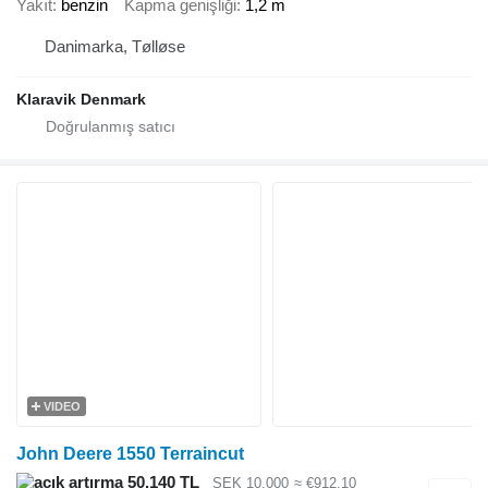
Yakıt
benzin
Kapma genişliği
1,2 m
Danimarka, Tølløse
Klaravik Denmark
VIDEO
John Deere 1550 Terraincut
50.140 TL
SEK 10.000
≈ €912,10