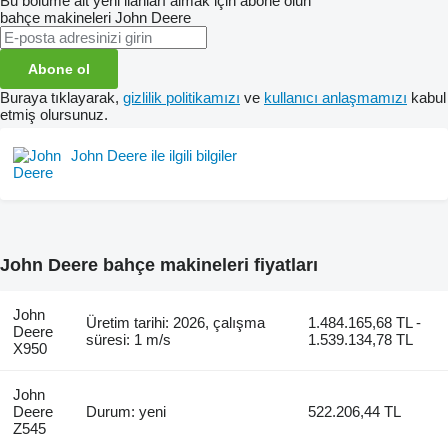
Bu bölüme ait yeni ilanları almak için abone olun
bahçe makineleri
John Deere
Abone ol
Buraya tıklayarak,
gizlilik politikamızı
ve
kullanıcı anlaşmamızı
kabul
etmiş olursunuz.
John Deere ile ilgili bilgiler
John Deere bahçe makineleri fiyatları
John
Üretim tarihi: 2026, çalışma
1.484.165,68 TL -
Deere
süresi: 1 m/s
1.539.134,78 TL
X950
John
Deere
Durum: yeni
522.206,44 TL
Z545