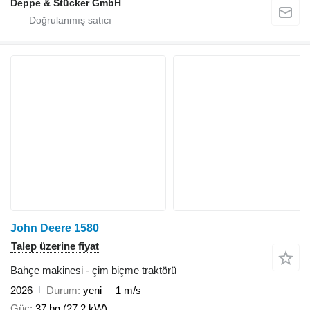
Deppe & Stücker GmbH
John Deere 1580
Talep üzerine fiyat
Bahçe makinesi - çim biçme traktörü
2026
Durum
yeni
1 m/s
Güç
37 bg (27.2 kW)