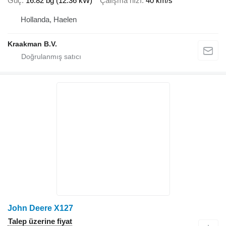
Güç
16.82 bg (12.36 kW)
Çalışma hızı
40 km/s
Hollanda, Haelen
Kraakman B.V.
John Deere X127
Talep üzerine fiyat