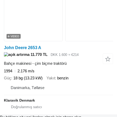
VIDEO
John Deere 2653 A
11.770 TL
DKK 1.600
≈ €214
Bahçe makinesi - çim biçme traktörü
1994
2.176 m/s
Güç
18 bg (13.23 kW)
Yakıt
benzin
Danimarka, Tølløse
Klaravik Denmark