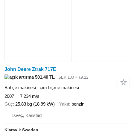
John Deere Ztrak 717E
501,40 TL
SEK 100
≈ €9,12
Bahçe makinesi - çim biçme makinesi
2007
7.234 m/s
Güç
25.83 bg (18.99 kW)
Yakıt
benzin
İsveç, Karlstad
Klaravik Sweden