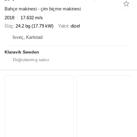
Bahçe makinesi - çim biçme makinesi
2018
17.632 m/s
Güç
24.2 bg (17.79 kW)
Yakıt
dizel
İsveç, Karlstad
Klaravik Sweden