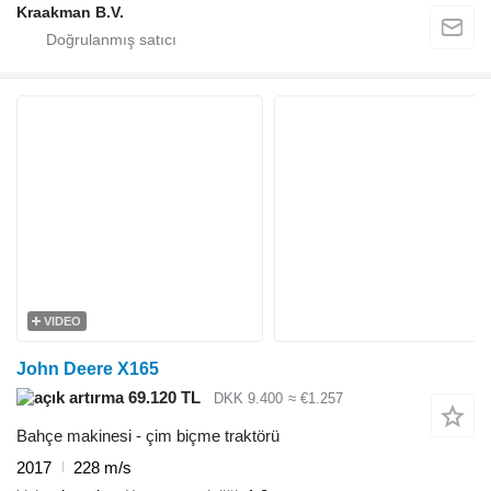
Kraakman B.V.
VIDEO
John Deere X165
69.120 TL
DKK 9.400
≈ €1.257
Bahçe makinesi - çim biçme traktörü
2017
228 m/s