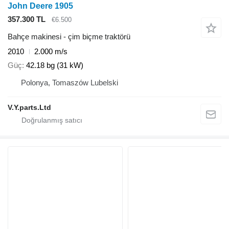
John Deere 1905
357.300 TL
€6.500
Bahçe makinesi - çim biçme traktörü
2010
2.000 m/s
Güç
42.18 bg (31 kW)
Polonya, Tomaszów Lubelski
V.Y.parts.Ltd