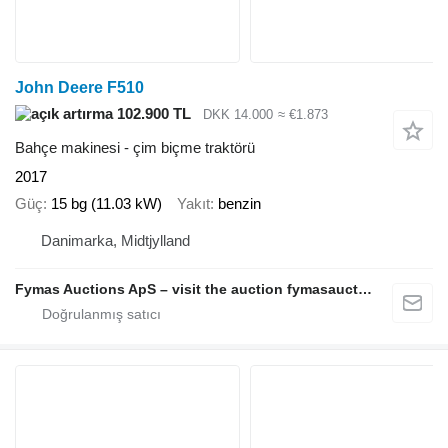
John Deere F510
102.900 TL
DKK 14.000
≈ €1.873
Bahçe makinesi - çim biçme traktörü
2017
Güç
15 bg (11.03 kW)
Yakıt
benzin
Danimarka, Midtjylland
Fymas Auctions ApS – visit the auction fymasauctions.dk