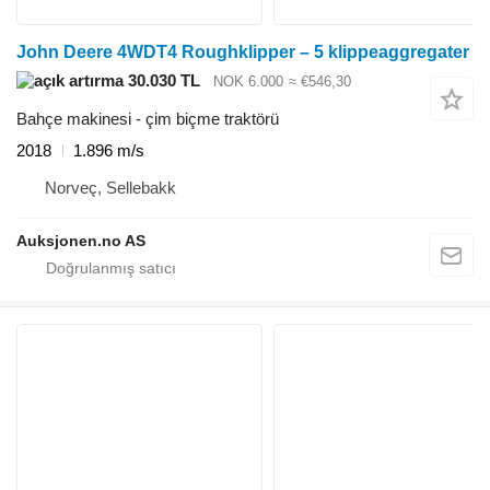
John Deere 4WDT4 Roughklipper – 5 klippeaggregater
30.030 TL
NOK 6.000
≈ €546,30
Bahçe makinesi - çim biçme traktörü
2018
1.896 m/s
Norveç, Sellebakk
Auksjonen.no AS